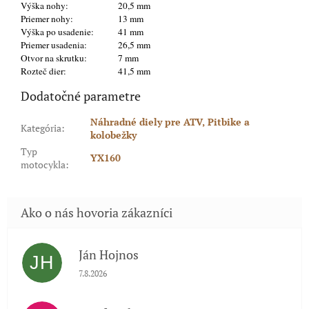
Výška nohy:
20,5 mm
Priemer nohy:
13 mm
Výška po usadenie:
41 mm
Priemer usadenia:
26,5 mm
Otvor na skrutku:
7 mm
Rozteč dier:
41,5 mm
Dodatočné parametre
Náhradné diely pre ATV, Pitbike a
Kategória
:
kolobežky
Typ
YX160
motocykla
:
Ján Hojnos
JH
Hodnotenie obchodu je 5 z 5 hviezdičiek.
7.8.2026