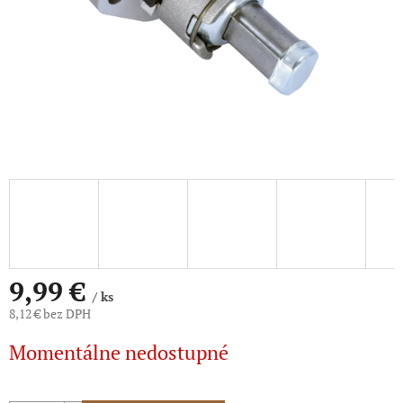
9,99 €
/ ks
8,12 € bez DPH
Jednotková
Momentálne nedostupné
cena: