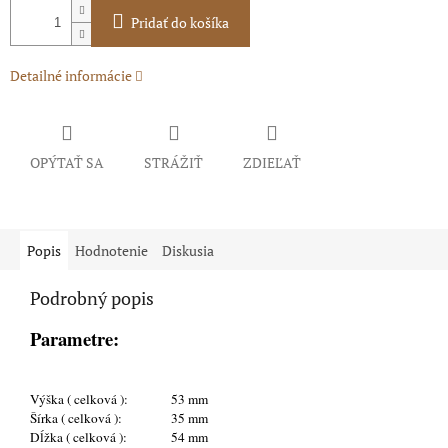
Pridať do košíka
Detailné informácie
OPÝTAŤ SA
STRÁŽIŤ
ZDIEĽAŤ
Popis
Hodnotenie
Diskusia
Podrobný popis
Parametre:
Výška ( celková ):
53 mm
Šírka ( celková ):
35 mm
Dĺžka ( celková ):
54 mm