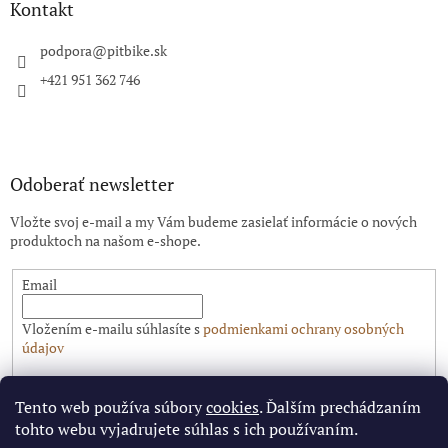
ä
Kontakt
t
i
podpora
@
pitbike.sk
e
+421 951 362 746
Odoberať newsletter
Vložte svoj e-mail a my Vám budeme zasielať informácie o nových
produktoch na našom e-shope.
Email
Vložením e-mailu súhlasíte s
podmienkami ochrany osobných
údajov
PRIHLÁSIŤ SA
Tento web používa súbory
cookies
. Ďalším prechádzaním
tohto webu vyjadrujete súhlas s ich používaním.