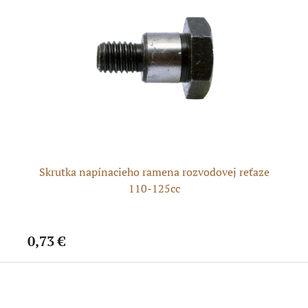
N
Skrutka napínacieho ramena rozvodovej reťaze
Ra
110-125cc
0,73 €
0,
Z
á
p