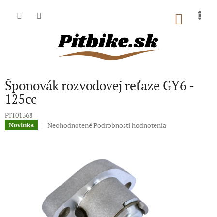
Prejsť
na
NÁKU
obsah
KOŠÍK
Šponovák rozvodovej reťaze GY6 -
125cc
PIT01368
Priemerné
Neohodnotené
Podrobnosti hodnotenia
Novinka
hodnotenie
produktu
je
0,0
z
5
hviezdičiek.