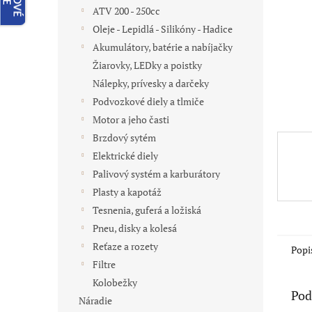
ATV 200 - 250cc
Oleje - Lepidlá - Silikóny - Hadice
Akumulátory, batérie a nabíjačky
Žiarovky, LEDky a poistky
Nálepky, prívesky a darčeky
Podvozkové diely a tlmiče
Motor a jeho časti
Brzdový sytém
Elektrické diely
Palivový systém a karburátory
Plasty a kapotáž
Tesnenia, guferá a ložiská
Pneu, disky a kolesá
Reťaze a rozety
Popi
Filtre
Kolobežky
Pod
Náradie