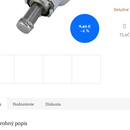
Detailné
9,41 €
–4 %
TLAČ
s
Hodnotenie
Diskusia
robný popis