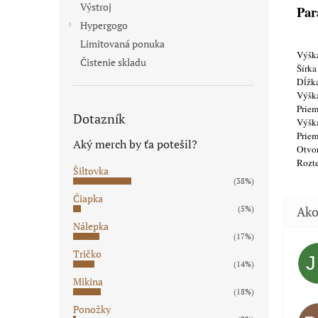
Výstroj
Par
Hypergogo
Limitovaná ponuka
Výška
Čistenie skladu
Šírka
Dĺžka
Výšk
Priem
Dotazník
Výška
Priem
Aký merch by ťa potešil?
Otvor
Rozte
Šiltovka
(38%)
Čiapka
(5%)
Nálepka
(17%)
Tričko
(14%)
Mikina
(18%)
Ponožky