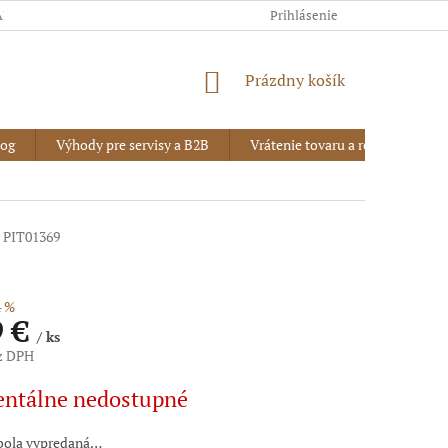
AJOV
Prihlásenie
NÁKUPNÝ
Prázdny košík
KOŠÍK
log
Výhody pre servisy a B2B
Vrátenie tovaru a reklamácia
PIT01369
 %
9 €
/ ks
ez DPH
vá
ntálne nedostupné
bola vypredaná…