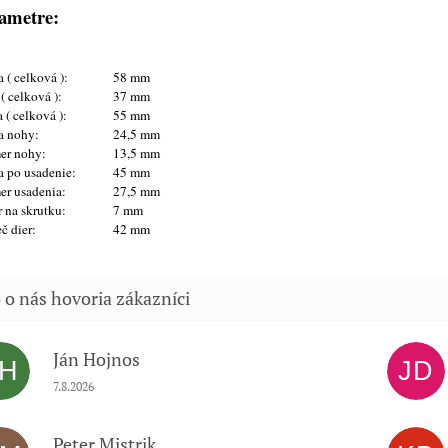
ametre:
 ( celková ):
58 mm
 ( celková ):
37 mm
 ( celková ):
55 mm
a nohy:
24,5 mm
er nohy:
13,5 mm
 po usadenie:
45 mm
er usadenia:
27,5 mm
 na skrutku:
7 mm
č dier:
42 mm
Ján Hojnos
JH
JD
Hodnotenie obchodu je 5 z 5 hviezdičiek.
7.8.2026
Peter Mistrik