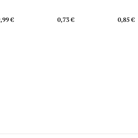
reťaze 110-125cc
Pitbike/
,99 €
0,73 €
0,85 €