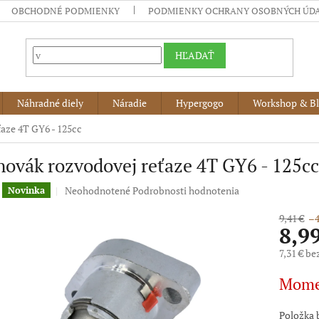
OBCHODNÉ PODMIENKY
PODMIENKY OCHRANY OSOBNÝCH ÚD
HĽADAŤ
Náhradné diely
Náradie
Hypergogo
Workshop & B
aze 4T GY6 - 125cc
ovák rozvodovej reťaze 4T GY6 - 125cc
Priemerné
Neohodnotené
Podrobnosti hodnotenia
Novinka
hodnotenie
produktu
9,41 €
–4
8,9
je
0,0
7,31 € b
z
5
Jednotko
Mome
hviezdičiek.
cena:
Položka 