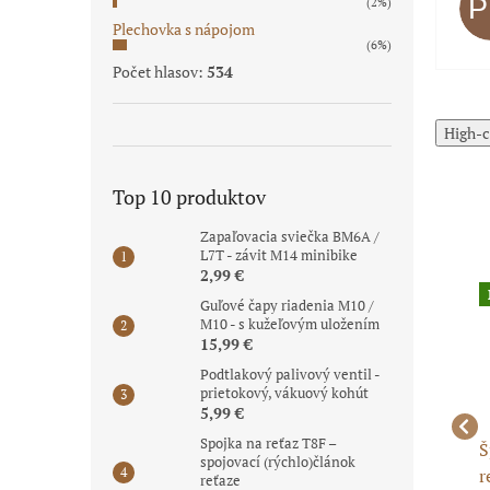
(2%)
Plechovka s nápojom
(6%)
Počet hlasov:
534
High-c
Top 10 produktov
Zapaľovacia sviečka BM6A /
L7T - závit M14 minibike
2,99 €
Akcia
Guľové čapy riadenia M10 /
M10 - s kužeľovým uložením
15,99 €
Podtlakový palivový ventil -
prietokový, vákuový kohút
5,99 €
Spojka na reťaz T8F –
Šponovacie koliesko
Kryt reťaze ATV 110-
Š
spojovací (rýchlo)článok
rozvodovej reťaze 110-
125cc - originál
r
reťaze