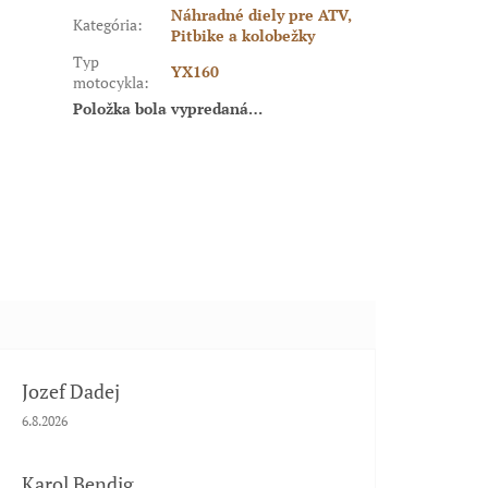
Náhradné diely pre ATV,
Kategória
:
Pitbike a kolobežky
Typ
YX160
motocykla
:
Položka bola vypredaná…
Jozef Dadej
Hodnotenie obchodu je 5 z 5 hviezdičiek.
6.8.2026
Karol Bendig