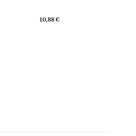
ATV 110-125cc
125cc
10,88 €
4,12 €