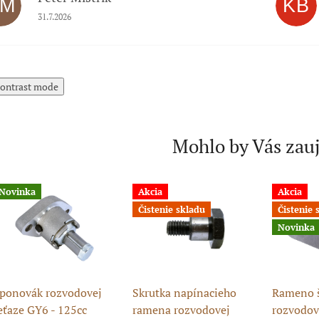
PM
KB
Hodnotenie obchodu je 5 z 5 hviezdičiek.
31.7.2026
ontrast mode
Mohlo by Vás zau
Novinka
Akcia
Akcia
Čistenie skladu
Čistenie 
Novinka
ponovák rozvodovej
Skrutka napínacieho
Rameno 
eťaze GY6 - 125cc
ramena rozvodovej
rozvodov