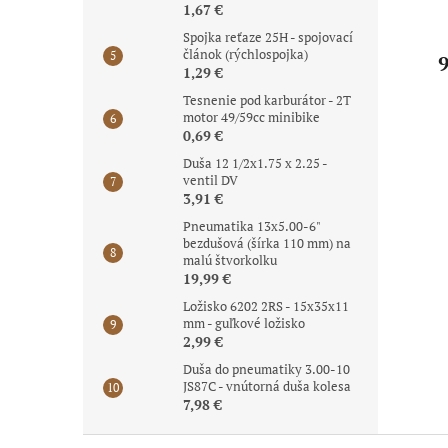
1,67 €
cc
125cc
(ochrana pohonu)
Spojka reťaze 25H - spojovací
článok (rýchlospojka)
3,51 €
9,99 €
9
1,29 €
Tesnenie pod karburátor - 2T
motor 49/59cc minibike
0,69 €
Duša 12 1/2x1.75 x 2.25 -
ventil DV
3,91 €
Pneumatika 13x5.00-6"
bezdušová (šírka 110 mm) na
malú štvorkolku
19,99 €
Ložisko 6202 2RS - 15x35x11
mm - guľkové ložisko
2,99 €
Duša do pneumatiky 3.00-10
JS87C - vnútorná duša kolesa
7,98 €
Z