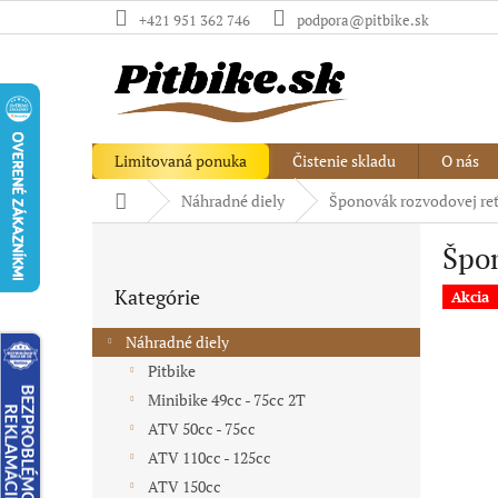
Prejsť
+421 951 362 746
podpora@pitbike.sk
na
obsah
Limitovaná ponuka
Čistenie skladu
O nás
Domov
Náhradné diely
Šponovák rozvodovej reť
B
Špon
o
Preskočiť
č
Kategórie
kategórie
Akcia
n
ý
Náhradné diely
p
Pitbike
a
Minibike 49cc - 75cc 2T
n
e
ATV 50cc - 75cc
l
ATV 110cc - 125cc
ATV 150cc