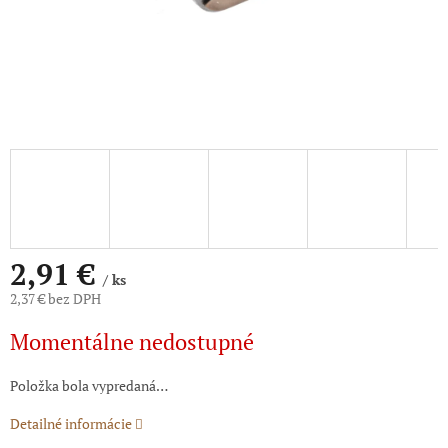
2,91 €
/ ks
2,37 € bez DPH
Jednotková
Momentálne nedostupné
cena:
Položka bola vypredaná…
Detailné informácie