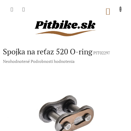
Prejsť
na
NÁKU
obsah
KOŠÍK
Spojka na reťaz 520 O-ring
PIT02297
Priemerné
Neohodnotené
Podrobnosti hodnotenia
hodnotenie
produktu
je
0,0
z
5
hviezdičiek.