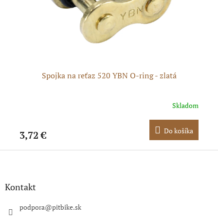
Spojka na reťaz 520 YBN O-ring - zlatá
dom
Skladom
ka
Do košíka
3,72 €
0,
Z
á
p
ä
Kontakt
t
i
podpora
@
pitbike.sk