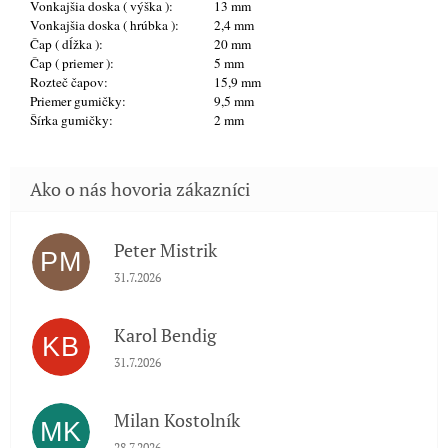
Vonkajšia doska ( výška ):
13 mm
Vonkajšia doska ( hrúbka ):
2,4 mm
Čap ( dĺžka ):
20 mm
Čap ( priemer ):
5 mm
Rozteč čapov:
15,9 mm
Priemer gumičky:
9,5 mm
Šírka gumičky:
2 mm
Peter Mistrik
PM
Hodnotenie obchodu je 5 z 5 hviezdičiek.
31.7.2026
Karol Bendig
KB
Hodnotenie obchodu je 5 z 5 hviezdičiek.
31.7.2026
Milan Kostolník
MK
Hodnotenie obchodu je 5 z 5 hviezdičiek.
28.7.2026