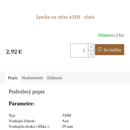
Spojka na reťaz 428H - zlatá
Skladom
(2 ks)
Do košíka
2,92 €
Popis
Hodnotenie
Diskusia
Podrobný popis
Parametre:
Typ:
520H
Vonkajší článok:
Áno
Vonkajšia doska ( dĺžka ):
29 mm