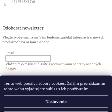
e
+421 951 362 746
Odoberať newsletter
Vložte svoj e-mail a my Vám budeme zasielať informácie o nových
produktoch na našom e-shope.
Email
Vložením e-mailu súhlasíte s
podmienkami ochrany osobných
údajov
PRIHLÁSIŤ SA
Tento web používa súbory
cookies
. Ďalším prechádzaním
tohto webu vyjadrujete súhlas s ich používaním.
Nastavenie
Vytvoril Shoptet