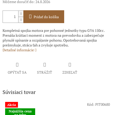
Môžeme doručiť do:
24.8.2026
Pridať do košíka
Kompletná spojka motora pre pohonné jednotky typu GY6 150cc.
Prenáša krútiaci moment z motora na prevodovku a zabezpečuje
plynulé spínanie a rozpájanie pohonu. Opotrebovaná spojka
prešmykuje, stráca ťah a zvyšuje spotrebu.
Detailné informácie
OPÝTAŤ SA
STRÁŽIŤ
ZDIEĽAŤ
Súvisiaci tovar
Kód:
PIT00680
Akcia
Najnižšia cena
na trhu