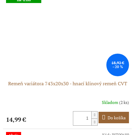
18,92 €
–20 %
Remeň variátora 743x20x30 - hnací klinový remeň CVT
Skladom
(2 ks)
Do košíka
14,99 €
Kód:
PIT00689