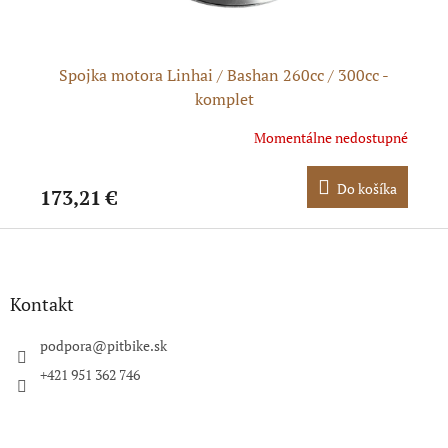
ý
Spojka motora Linhai / Bashan 260cc / 300cc -
komplet
dom
Momentálne nedostupné
ka
Do košíka
173,21 €
4,
Z
á
p
ä
Kontakt
t
i
podpora
@
pitbike.sk
e
+421 951 362 746