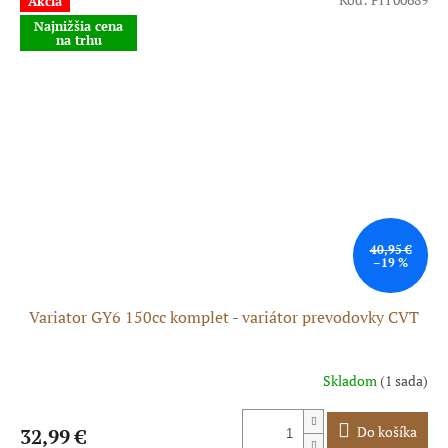
Akcia
Najnižšia cena
na trhu
40,95 €
–19 %
Variator GY6 150cc komplet - variátor prevodovky CVT
Skladom
(1 sada)
Do košíka
32,99 €