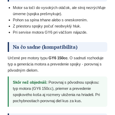
Motor sa točí do vysokých otáčok, ale stroj nezrýchľuje
úmerne (spojka prešmykuje).
Pohon sa spína trhane alebo s oneskorením.
Z priestoru spojky počuť neobvyklý hluk.
Pri servise motora GY6 pri väčšom nájazde.
Na čo sadne (kompatibilita)
Určené pre motory typu
GY6 150cc
. O sadnutí rozhoduje
typ a generácia motora a prevedenie spojky - porovnaj s
pôvodným dielom.
Skôr než objednáš:
Porovnaj s pôvodnou spojkou:
typ motora (GY6 150cc), priemer a prevedenie
spojkového koša aj rozmery uloženia na hriadeli. Pri
pochybnostiach porovnaj diel kus za kus.