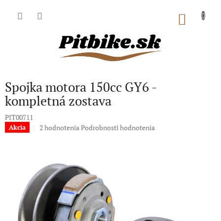
Prejsť
na
NÁKU
obsah
KOŠÍK
Spojka motora 150cc GY6 -
kompletná zostava
PIT00711
Priemerné
2 hodnotenia
Podrobnosti hodnotenia
Akcia
hodnotenie
produktu
je
5,0
z
5
hviezdičiek.