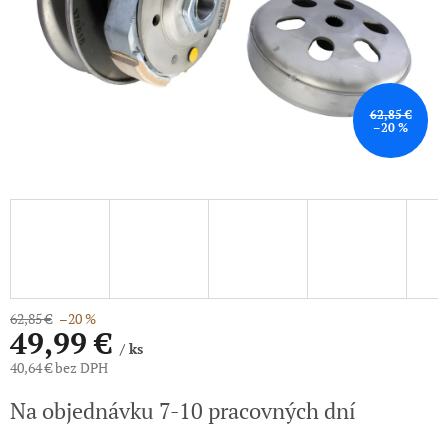
62,85 €
–20 %
62,85 €
–20 %
49,99 €
/ ks
40,64 € bez DPH
Jednotková
Na objednávku 7-10 pracovných dní
cena: