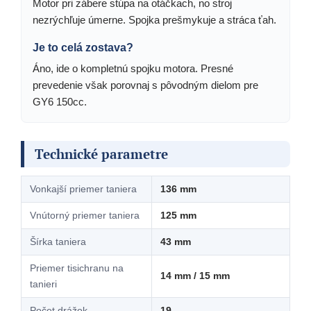
Motor pri zábere stúpa na otáčkach, no stroj
nezrýchľuje úmerne. Spojka prešmykuje a stráca ťah.
Je to celá zostava?
Áno, ide o kompletnú spojku motora. Presné
prevedenie však porovnaj s pôvodným dielom pre
GY6 150cc.
Technické parametre
Vonkajší priemer taniera
136 mm
Vnútorný priemer taniera
125 mm
Šírka taniera
43 mm
Priemer tisichranu na
14 mm / 15 mm
tanieri
Počet drážok
19