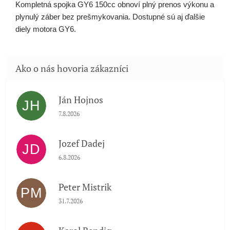
Kompletná spojka GY6 150cc obnoví plný prenos výkonu a
plynulý záber bez prešmykovania. Dostupné sú aj ďalšie
diely motora GY6.
Ján Hojnos
JH
Hodnotenie obchodu je 5 z 5 hviezdičiek.
7.8.2026
Jozef Dadej
JD
Hodnotenie obchodu je 5 z 5 hviezdičiek.
6.8.2026
Peter Mistrik
PM
Hodnotenie obchodu je 5 z 5 hviezdičiek.
31.7.2026