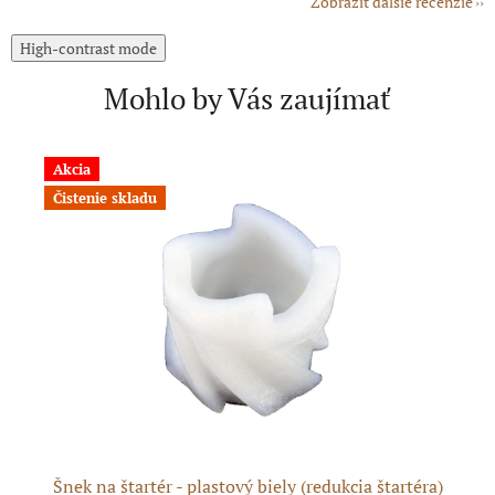
Zobraziť ďalšie recenzie
High-contrast mode
Mohlo by Vás zaujímať
Akcia
Čistenie skladu
Šnek na štartér - plastový biely (redukcia štartéra)