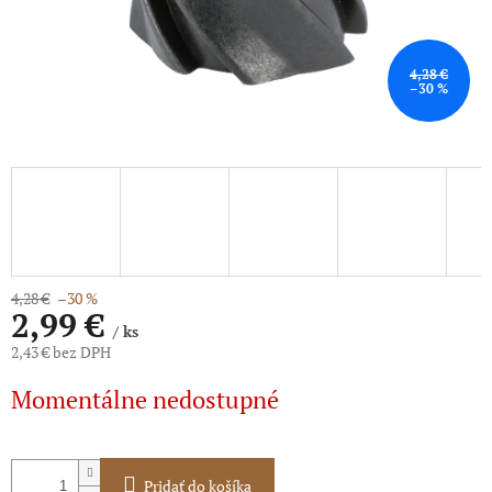
4,28 €
–30 %
4,28 €
–30 %
2,99 €
/ ks
2,43 € bez DPH
Jednotková
Momentálne nedostupné
cena:
Pridať do košíka