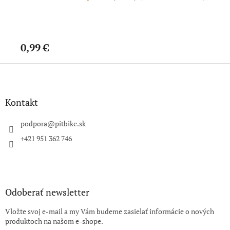
0,99 €
20
Z
á
p
ä
Kontakt
t
i
podpora
@
pitbike.sk
e
+421 951 362 746
Odoberať newsletter
Vložte svoj e-mail a my Vám budeme zasielať informácie o nových
produktoch na našom e-shope.