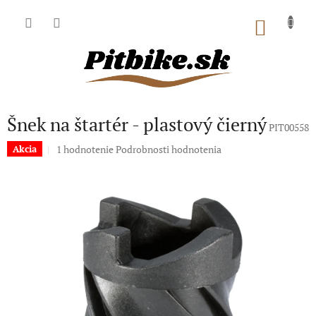
Prejsť
na
NÁKU
obsah
KOŠÍK
Šnek na štartér - plastový čierný
PIT00558
Priemerné
1 hodnotenie
Podrobnosti hodnotenia
Akcia
hodnotenie
produktu
je
5,0
z
5
hviezdičiek.