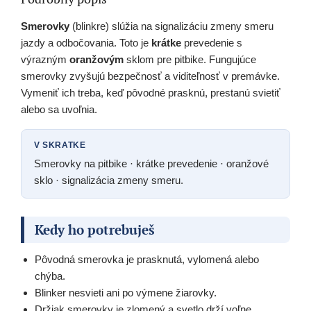
Smerovky
(blinkre) slúžia na signalizáciu zmeny smeru
jazdy a odbočovania. Toto je
krátke
prevedenie s
výrazným
oranžovým
sklom pre pitbike. Fungujúce
smerovky zvyšujú bezpečnosť a viditeľnosť v premávke.
Vymeniť ich treba, keď pôvodné prasknú, prestanú svietiť
alebo sa uvoľnia.
V SKRATKE
Smerovky na pitbike · krátke prevedenie · oranžové
sklo · signalizácia zmeny smeru.
Kedy ho potrebuješ
Pôvodná smerovka je prasknutá, vylomená alebo
chýba.
Blinker nesvieti ani po výmene žiarovky.
Držiak smerovky je zlomený a svetlo drží voľne.