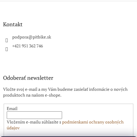
Z
á
p
ä
Kontakt
t
i
podpora
@
pitbike.sk
e
+421 951 362 746
Odoberať newsletter
Vložte svoj e-mail a my Vám budeme zasielať informácie o nových
produktoch na našom e-shope.
Email
Vložením e-mailu súhlasíte s
podmienkami ochrany osobných
údajov