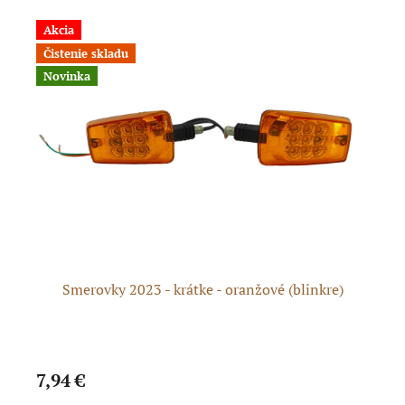
Akcia
A
Čistenie skladu
N
Novinka
Smerovky 2023 - krátke - oranžové (blinkre)
D
7,94 €
9,