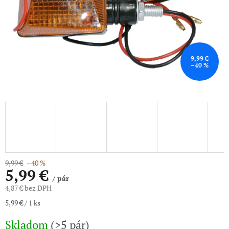
9,99 €
–40 %
9,99 €
–40 %
5,99 €
/ pár
4,87 € bez DPH
Jednotková
5,99 € / 1 ks
cena:
Skladom
(>5 pár)