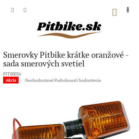
Prejsť
na
NÁKU
obsah
KOŠÍK
Smerovky Pitbike krátke oranžové -
sada smerových svetiel
PIT00036
Priemerné
Neohodnotené
Podrobnosti hodnotenia
Akcia
hodnotenie
produktu
je
0,0
z
5
hviezdičiek.