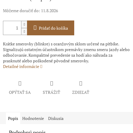
Môžeme doručiť do:
11.8.2026
Pridať do košíka
Krátke smerovky (blinkre) s oranžovým sklom určené na pitbike.
Signalizujú ostatným účastníkom premávky zmenu smeru jazdy alebo
odbočovanie. Kompaktné prevedenie sa hodí ako náhrada za
prasknuté alebo poškodené pôvodné smerovky.
Detailné informácie
OPÝTAŤ SA
STRÁŽIŤ
ZDIEĽAŤ
Popis
Hodnotenie
Diskusia
Podrobný popis