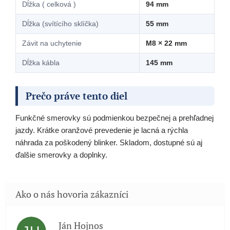
Dĺžka ( celková )
94 mm
Dĺžka (svítícího sklíčka)
55 mm
Závit na uchytenie
M8 × 22 mm
Dĺžka kábla
145 mm
Prečo práve tento diel
Funkčné smerovky sú podmienkou bezpečnej a prehľadnej
jazdy. Krátke oranžové prevedenie je lacná a rýchla
náhrada za poškodený blinker. Skladom, dostupné sú aj
ďalšie smerovky a doplnky.
Ján Hojnos