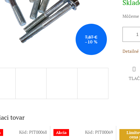
Skla
Môžeme d
7,87 €
–10 %
Detailné
TLAČ
iaci tovar
Kód:
PIT00068
Kód:
PIT00069
a
Akcia
Limito
cena 