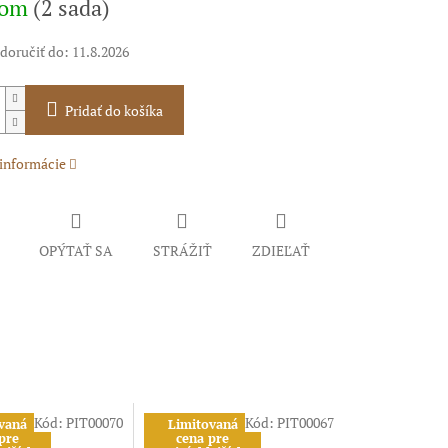
dom
(2 sada)
oručiť do:
11.8.2026
Pridať do košíka
 informácie
OPÝTAŤ SA
STRÁŽIŤ
ZDIEĽAŤ
Kód:
PIT00070
Kód:
PIT00067
vaná
Limitovaná
pre
cena pre