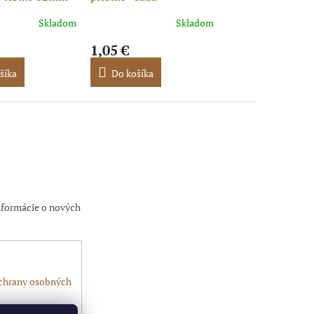
X140
110-125cc
Skladom
Skladom
1,05 €
0,69 €
šíka
Do košíka
Do košíka
nformácie o nových
chrany osobných