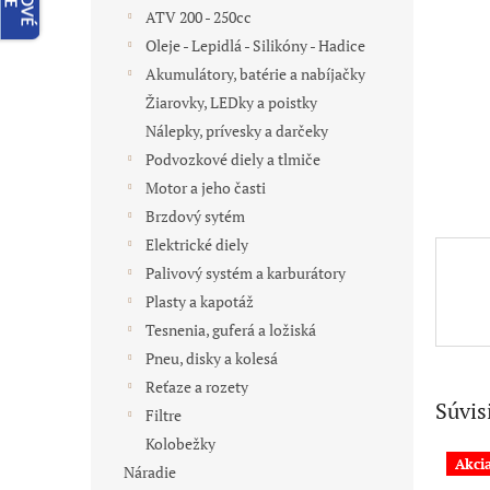
ATV 200 - 250cc
Oleje - Lepidlá - Silikóny - Hadice
Akumulátory, batérie a nabíjačky
Žiarovky, LEDky a poistky
Nálepky, prívesky a darčeky
Podvozkové diely a tlmiče
Motor a jeho časti
Brzdový sytém
Elektrické diely
Palivový systém a karburátory
Plasty a kapotáž
Tesnenia, guferá a ložiská
Pneu, disky a kolesá
Reťaze a rozety
Súvis
Filtre
Kolobežky
Akci
Náradie