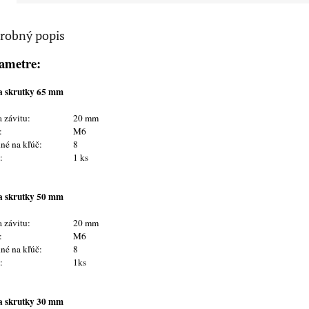
robný popis
ametre:
a skrutky 65 mm
 závitu:
20 mm
t:
M6
né na kľúč:
8
t:
1 ks
a skrutky 50 mm
 závitu:
20 mm
t:
M6
né na kľúč:
8
t:
1ks
a skrutky 30 mm