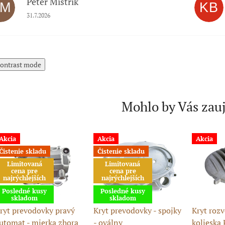
Peter Mistrik
PM
KB
Hodnotenie obchodu je 5 z 5 hviezdičiek.
31.7.2026
ontrast mode
Mohlo by Vás zau
Akcia
Akcia
Akcia
Čistenie skladu
Čistenie skladu
Limitovaná
Limitovaná
cena pre
cena pre
najrýchlejších
najrýchlejších
Posledné kusy
Posledné kusy
skladom
skladom
ryt prevodovky pravý
Kryt prevodovky - spojky
Kryt roz
utomat - mierka zhora
- oválny
kolieska