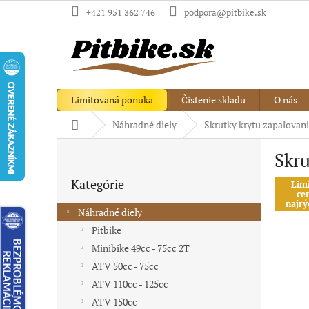
Prejsť
+421 951 362 746
podpora@pitbike.sk
na
obsah
Limitovaná ponuka
Čistenie skladu
O nás
Domov
Náhradné diely
Skrutky krytu zapaľovan
B
Skru
o
Preskočiť
č
Kategórie
kategórie
Lim
n
ce
ý
najrý
Náhradné diely
p
Pitbike
a
Minibike 49cc - 75cc 2T
n
e
ATV 50cc - 75cc
l
ATV 110cc - 125cc
ATV 150cc