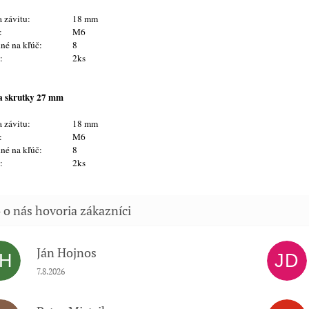
 závitu:
18 mm
t:
M6
né na kľúč:
8
t:
2ks
a skrutky 27 mm
 závitu:
18 mm
t:
M6
né na kľúč:
8
t:
2ks
Ján Hojnos
JH
JD
Hodnotenie obchodu je 5 z 5 hviezdičiek.
7.8.2026