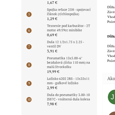
1,67 €
Dĺžka
Spojka reťaze 25H - spojovací
Závi
článok (rýchlospojka)
Vhod
1,29 €
Poče
Tesnenie pod karburátor - 2T
motor 49/59cc minibike
0,69 €
Dĺžk
Duša 12 1/2x1.75 x 2.25 -
Dĺžka
ventil DV
Závi
3,91 €
Vhod
Pneumatika 13x5.00-6"
Poče
bezdušová (šírka 110 mm) na
malú štvorkolku
19,99 €
Ložisko 6202 2RS - 15x35x11
mm - guľkové ložisko
2,99 €
Duša do pneumatiky 3.00-10
JS87C - vnútorná duša kolesa
7,98 €