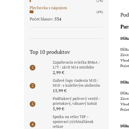
(2%)
Plechovka s nápojom
(6%)
Pod
Počet hlasov:
534
Par
Dĺžk
Dĺžka
Top 10 produktov
Závi
Vhod
Zapaľovacia sviečka BM6A /
Poče
L7T - závit M14 minibike
2,99 €
Guľové čapy riadenia M10 /
Dĺžk
M10 - s kužeľovým uložením
15,99 €
Dĺžka
Závi
Podtlakový palivový ventil -
prietokový, vákuový kohút
Vhod
5,99 €
Poče
Spojka na reťaz T8F –
spojovací (rýchlo)článok
Dĺžk
reťaze