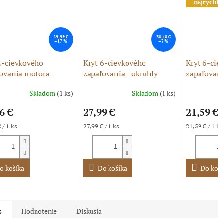
najrýchl
29,99 €
30,40 €
–17 %
–7 %
2-cievkového
Kryt 6-cievkového
Kryt 6-c
ovania motora -
zapaľovania - okrúhly
zapaľovan
ly horný
horný (veko)
dolný
Skladom
(1 ks)
Skladom
(1 ks)
6 €
27,99 €
21,59 €
ková
Jednotková
Jednotková
 / 1 ks
27,99 € / 1 ks
21,59 € / 1 
cena:
cena:
o košíka
Do košíka
Do ko
s
Hodnotenie
Diskusia