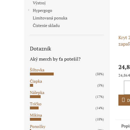
Výstroj
Hypergogo
Limitovaná ponuka
Čistenie skladu
Kryt 
zapaľ
Dotazník
okrúh
Aký merch by ťa potešil?
24,8
Šiltovka
(38%)
Jednot
24,86 €
cena:
Čiapka
(5%)
Nálepka
(17%)
D
Tričko
(14%)
Mikina
(18%)
Popi
Ponožky