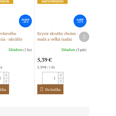
ejších
najrýchlejších
24,02 €
6,18 €
–10 %
–12 %
ievkového
Krycie skrutky chróm -
Ďalší
ia - okrúhly
malá a veľká (sada)
produkt
Skladom
(1 ks)
Skladom
(3 pár)
5,39 €
Jednotková
ks
5,39 € / 1 ks
cena:
šíka
Do košíka