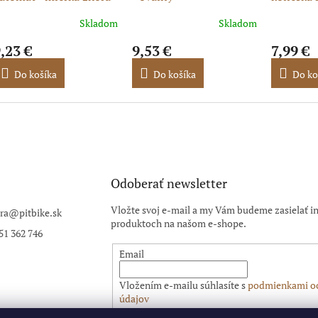
motor Y
Skladom
Skladom
,23 €
9,53 €
7,99 €
Do košíka
Do košíka
Do ko
Odoberať newsletter
Vložte svoj e-mail a my Vám budeme zasielať i
ra
@
pitbike.sk
produktoch na našom e-shope.
51 362 746
Email
Vložením e-mailu súhlasíte s
podmienkami o
údajov