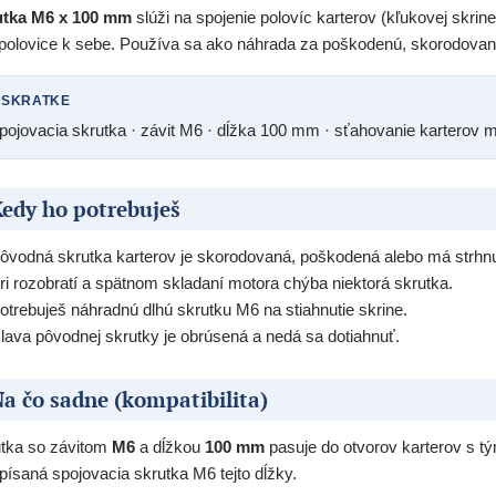
utka M6 x 100 mm
slúži na spojenie polovíc karterov (kľukovej skrin
polovice k sebe. Používa sa ako náhrada za poškodenú, skorodovanú
 SKRATKE
pojovacia skrutka · závit M6 · dĺžka 100 mm · sťahovanie karterov m
edy ho potrebuješ
ôvodná skrutka karterov je skorodovaná, poškodená alebo má strhnu
ri rozobratí a spätnom skladaní motora chýba niektorá skrutka.
otrebuješ náhradnú dlhú skrutku M6 na stiahnutie skrine.
lava pôvodnej skrutky je obrúsená a nedá sa dotiahnuť.
a čo sadne (kompatibilita)
tka so závitom
M6
a dĺžkou
100 mm
pasuje do otvorov karterov s t
písaná spojovacia skrutka M6 tejto dĺžky.