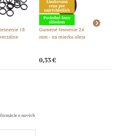
Limitovaná
cena pre
najrýchlejších
Posledné kusy
skladom
esnenie 18
Gumené tesnenie 24
Gumené tesneni
verzálne
mm - na mierku oleja
mm – náhradné
esnenie
tesnenie pitbike
0,33 €
0,18 €
nformácie o nových