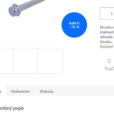
0,81 €
–76 %
Skrutka 
stiahnuti
náhrada 
skrutku.
Detailné
TLAČ
s
Hodnotenie
Diskusia
robný popis