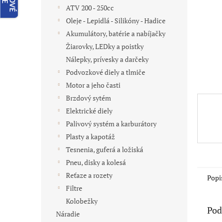
ATV 200 - 250cc
Oleje - Lepidlá - Silikóny - Hadice
Akumulátory, batérie a nabíjačky
Žiarovky, LEDky a poistky
Nálepky, prívesky a darčeky
Podvozkové diely a tlmiče
Motor a jeho časti
Brzdový sytém
Elektrické diely
Palivový systém a karburátory
Plasty a kapotáž
Tesnenia, guferá a ložiská
Pneu, disky a kolesá
Reťaze a rozety
Popi
Filtre
Kolobežky
Pod
Náradie