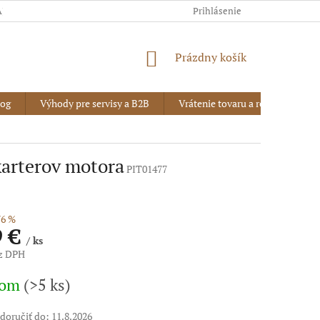
AJOV
Prihlásenie
NÁKUPNÝ
Prázdny košík
KOŠÍK
log
Výhody pre servisy a B2B
Vrátenie tovaru a reklamácia
karterov motora
PIT01477
6 %
9 €
/ ks
ez DPH
vá
dom
(>5 ks)
oručiť do:
11.8.2026