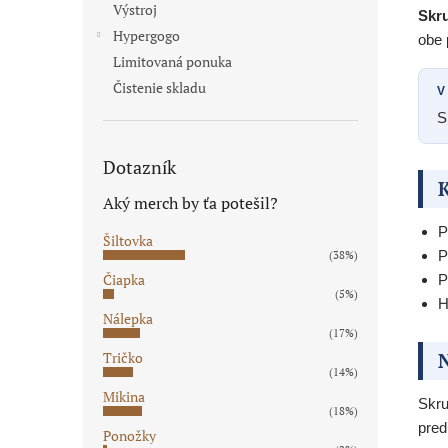
Výstroj
Skr
Hypergogo
obe 
Limitovaná ponuka
Čistenie skladu
V
S
Dotazník
K
Aký merch by ťa potešil?
P
Šiltovka
P
(38%)
Čiapka
P
(5%)
H
Nálepka
(17%)
N
Tričko
(14%)
Mikina
Skru
(18%)
pred
Ponožky