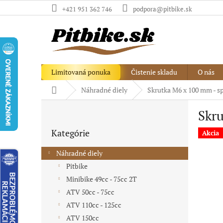
Prejsť
+421 951 362 746
podpora@pitbike.sk
na
obsah
Limitovaná ponuka
Čistenie skladu
O nás
Domov
Náhradné diely
Skrutka M6 x 100 mm - s
B
Skru
o
Preskočiť
č
Kategórie
kategórie
Akcia
n
ý
Náhradné diely
p
Pitbike
a
Minibike 49cc - 75cc 2T
n
e
ATV 50cc - 75cc
l
ATV 110cc - 125cc
ATV 150cc