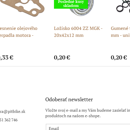
Posledné kusy
skladom
esnenie olejového
Ložisko 6004 ZZ MGK -
Gumené t
erpadla motora -
20x42x12 mm
mm - uni
áhradné tesnenie
gumové t
,33 €
0,20 €
0,20 €
Odoberať newsletter
Vložte svoj e-mail a my Vám budeme zasielať i
ra
@
pitbike.sk
produktoch na našom e-shope.
51 362 746
Email