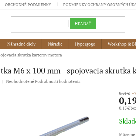
OBCHODNÉ PODMIENKY
PODMIENKY OCHRANY OSOBNÝCH ÚD
HĽADAŤ
Náhradné diely
Náradie
Hypergogo
Workshop & B
pojovacia skrutka karterov motora
tka M6 x 100 mm - spojovacia skrutka 
Priemerné
Neohodnotené
Podrobnosti hodnotenia
hodnotenie
produktu
0,81 €
–7
0,1
je
0,0
0,15 € b
z
5
Jednotko
Skla
hviezdičiek.
cena:
Môžeme d