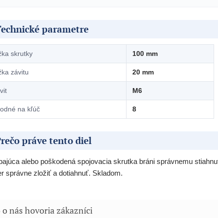
Technické parametre
žka skrutky
100 mm
žka závitu
20 mm
vit
M6
odné na kľúč
8
rečo práve tento diel
ajúca alebo poškodená spojovacia skrutka bráni správnemu stiahnu
er správne zložiť a dotiahnuť. Skladom.