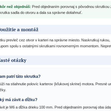
kôr než objednáš:
Pred objednaním porovnaj s pôvodnou skrutkou zá
krutka sadla do otvoru a dala sa správne dotiahnuť.
oužitie a montáž
tku prevleč cez otvor v karteri na správne miesto. Naskrutkuj rukou, 
upom spolu s ostatnými skrutkami rovnomerným momentom. Nepreťahuj,
asté otázky
am patrí táto skrutka?
lúži na stiahnutie polovíc karterov (kľukovej skrine) motora. Presné
žky.
ký má závit a dĺžku?
ávit je M6 a dĺžka drieku 100 mm. Pred objednaním porovnaj oba úda