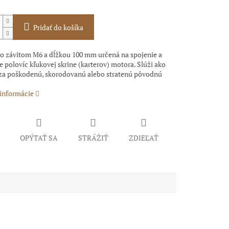
Pridať do košíka
so závitom M6 a dĺžkou 100 mm určená na spojenie a
e polovíc kľukovej skrine (karterov) motora. Slúži ako
za poškodenú, skorodovanú alebo stratenú pôvodnú
 informácie
OPÝTAŤ SA
STRÁŽIŤ
ZDIEĽAŤ