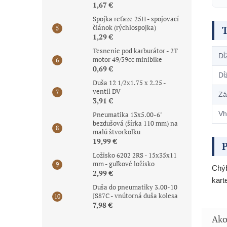
1,67 €
Spojka reťaze 25H - spojovací
článok (rýchlospojka)
1,29 €
Tesnenie pod karburátor - 2T
Dĺ
motor 49/59cc minibike
0,69 €
Dĺ
Duša 12 1/2x1.75 x 2.25 -
ventil DV
Zá
3,91 €
Vh
Pneumatika 13x5.00-6"
bezdušová (šírka 110 mm) na
malú štvorkolku
19,99 €
P
Ložisko 6202 2RS - 15x35x11
mm - guľkové ložisko
Chýb
2,99 €
kart
Duša do pneumatiky 3.00-10
JS87C - vnútorná duša kolesa
7,98 €