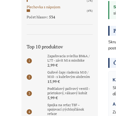
(2%)
Plechovka s nápojom
S
(6%)
s
Počet hlasov:
534
P
Skru
Top 10 produktov
post
Zapaľovacia sviečka BM6A /
L7T - závit M14 minibike
Č
2,99 €
Guľové čapy riadenia M10 /
M10 - s kužeľovým uložením
K
15,99 €
S
Podtlakový palivový ventil -
prietokový, vákuový kohút
dĺ
5,99 €
A
Spojka na reťaz T8F –
spojovací (rýchlo)článok
Z
reťaze