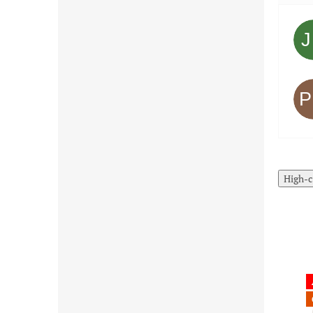
High-c
Akcia
Limitovaná
cena pre
Čistenie skladu
najrýchlejších