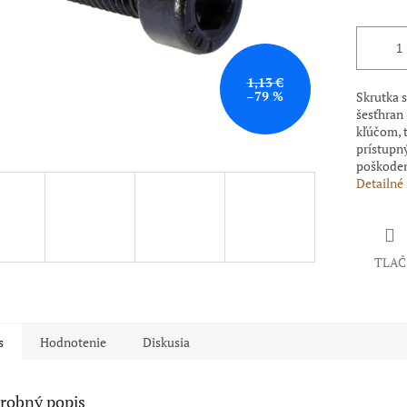
1,13 €
–79 %
Skrutka 
šesťhran
kľúčom, t
prístupný
poškoden
Detailné
TLAČ
s
Hodnotenie
Diskusia
robný popis