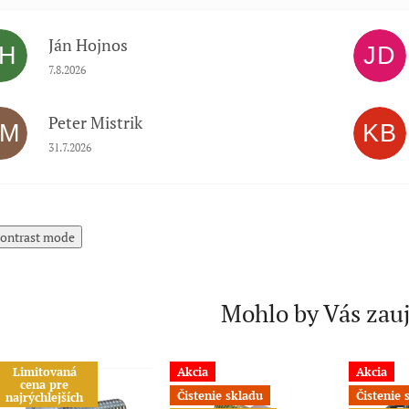
Ján Hojnos
JH
JD
Hodnotenie obchodu je 5 z 5 hviezdičiek.
7.8.2026
Peter Mistrik
PM
KB
Hodnotenie obchodu je 5 z 5 hviezdičiek.
31.7.2026
ontrast mode
Mohlo by Vás zau
Limitovaná
Akcia
Akcia
cena pre
Čistenie skladu
Čistenie 
najrýchlejších