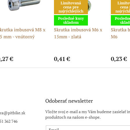
Limitovaná
Limito
cena pre
cena 
najrýchlejších
najrýchl
Posledné kusy
Posledn
skladom
skla
krutka imbusová M8 x
Skrutka imbusová M6 x
Skrutka b
5 mm - vnútorný
15mm - zlatá
M6
esťhran (imbus)
,27 €
0,41 €
0,23 €
Odoberať newsletter
Vložte svoj e-mail a my Vám budeme zasielať i
ra
@
pitbike.sk
produktoch na našom e-shope.
51 362 746
Email