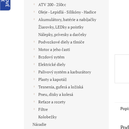
ATV 200 - 250cc
Oleje - Lepidlá - Silikóny - Hadice
Akumulátory, batérie a nabíjačky
Žiarovky, LEDky a poistky
Nálepky, prívesky a darčeky
Podvozkové diely a tlmiče
Motor a jeho časti
Brzdový sytém
Elektrické diely
Palivový systém a karburátory
Plasty a kapotáž
Tesnenia, guferá a ložiská
Pneu, disky a kolesá
Reťaze a rozety
Popi
Filtre
Kolobežky
Náradie
Pod