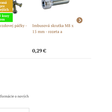
vaná
pre
ejších
é kusy
dom
rzdovej páčky -
Imbusová skrutka M8 x
Samorezna skrut
15 mm - rozeta a
4,2mm
brzdový kotúč pitbike
0,29 €
0,24 €
nformácie o nových