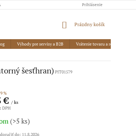
AJOV
Prihlásenie
NÁKUPNÝ
Prázdny košík
KOŠÍK
log
Výhody pre servisy a B2B
Vrátenie tovaru a reklamácia
torný šesťhran)
PIT01579
9 %
3 €
/ ks
ez DPH
vá
dom
(>5 ks)
oručiť do:
11.8.2026