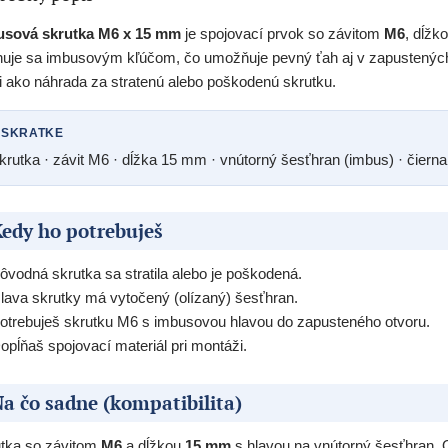
usová skrutka M6 x 15 mm
je spojovací prvok so závitom
M6
, dĺžk
uje sa imbusovým kľúčom, čo umožňuje pevný ťah aj v zapustených
i ako náhrada za stratenú alebo poškodenú skrutku.
 SKRATKE
krutka · závit M6 · dĺžka 15 mm · vnútorný šesťhran (imbus) · čierna
edy ho potrebuješ
ôvodná skrutka sa stratila alebo je poškodená.
lava skrutky má vytočený (olízaný) šesťhran.
otrebuješ skrutku M6 s imbusovou hlavou do zapusteného otvoru.
opĺňaš spojovací materiál pri montáži.
a čo sadne (kompatibilita)
tka so závitom
M6
a dĺžkou
15 mm
s hlavou na vnútorný šesťhran. O