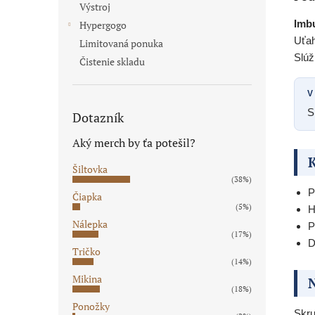
Výstroj
Imb
Hypergogo
Uťah
Limitovaná ponuka
Slúž
Čistenie skladu
V
S
Dotazník
Aký merch by ťa potešil?
K
Šiltovka
(38%)
P
Čiapka
(5%)
H
Nálepka
P
(17%)
D
Tričko
(14%)
Mikina
N
(18%)
Ponožky
Skru