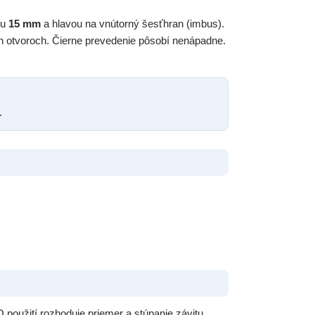
ou
15 mm
a hlavou na vnútorný šesťhran (imbus).
 otvoroch. Čierne prevedenie pôsobí nenápadne.
.
 použití rozhoduje priemer a stúpanie závitu,