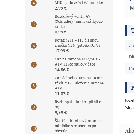
M10 - pitbike/ATV/minibike
2,99 €
M
Bezdušový ventil AV
(Schrader) - mini, krátky, do
ráfika
0,99 €
Reťaz 428H - 112 článkov,
značka YBN (pitbike/ATV)
Zá
17,99 €
Dĺ
Čap na ramená M14/M10 -
ATV 125cc (guľový čap)
Pr
14,86 €
Čap dolného ramena 10 mm -
závit M12 - uloženie ramena
P
ATV
11,03 €
Kval
Rýchlopal + lanko - pitbike
org.
Skla
9,99 €
Štartér - hliníkový rotor na
minibike s ozubením po
obvode