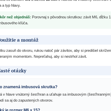
a a typ hlavy.
kôr než objednáš:
Porovnaj s pôvodnou skrutkou: závit M6, dĺžku 1
mbusového kľúča.
oužitie a montáž
tku zasuň do otvoru, rukou natoč pár závitov, aby si predišiel skríž
eraným momentom. Nepreťahuj, aby si nestrhol závit.
asté otázky
o znamená imbusová skrutka?
á v hlave vnútorný šesťhran a uťahuje sa imbusovým (šesťhranným)
odí sa aj do zapustených otvorov.
ký je rozmer M6 x 15?