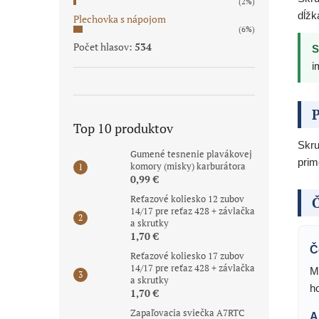
(2%)
dĺžk
Plechovka s nápojom
(6%)
Počet hlasov:
534
S
i
P
Top 10 produktov
Skru
Gumené tesnenie plavákovej
prim
komory (misky) karburátora
0,99 €
Reťazové koliesko 12 zubov
Č
14/17 pre reťaz 428 + závlačka
a skrutky
1,70 €
Č
Reťazové koliesko 17 zubov
14/17 pre reťaz 428 + závlačka
M
a skrutky
h
1,70 €
Zapaľovacia sviečka A7RTC
A