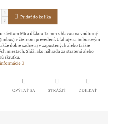
Pridať do košíka
so závitom M6 a dĺžkou 15 mm s hlavou na vnútorný
 (imbus) v čiernom prevedení. Uťahuje sa imbusovým
akže dobre sadne aj v zapustených alebo ťažšie
ch miestach. Slúži ako náhrada za stratenú alebo
ú skrutku.
 informácie
OPÝTAŤ SA
STRÁŽIŤ
ZDIEĽAŤ