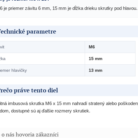
6 je priemer závitu 6 mm, 15 mm je dĺžka drieku skrutky pod hlavou.
Technické parametre
vit
M6
žka
15 mm
iemer hlavičky
13 mm
rečo práve tento diel
itná imbusová skrutka M6 x 15 mm nahradí stratený alebo poškodený 
dom, dostupné sú aj ďalšie rozmery skrutiek.