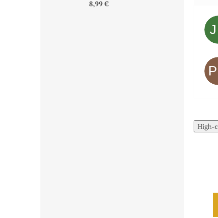
8,99 €
High-c
Limitovaná
cena pre
najrýchlejších