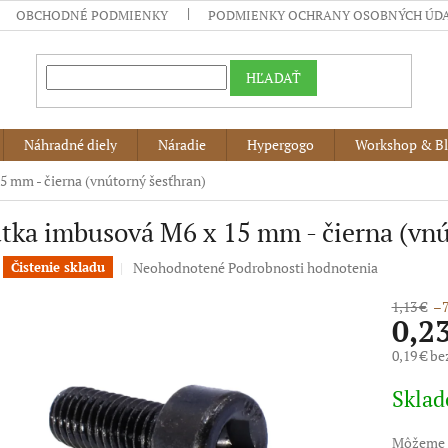
OBCHODNÉ PODMIENKY
PODMIENKY OCHRANY OSOBNÝCH ÚD
HĽADAŤ
Náhradné diely
Náradie
Hypergogo
Workshop & B
5 mm - čierna (vnútorný šesťhran)
tka imbusová M6 x 15 mm - čierna (vnú
Priemerné
Neohodnotené
Podrobnosti hodnotenia
Čistenie skladu
hodnotenie
produktu
1,13 €
–7
0,2
je
0,0
0,19 € b
z
5
Jednotko
Skla
hviezdičiek.
cena:
Môžeme d