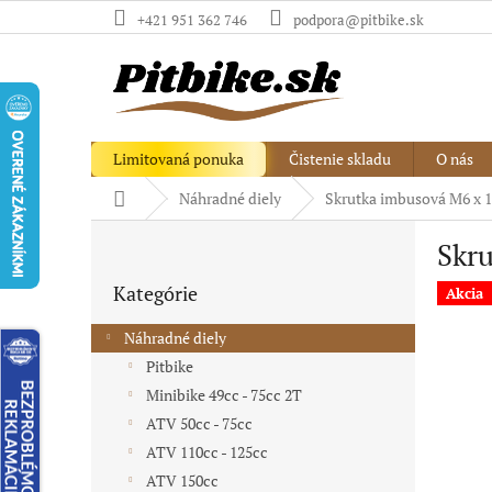
Prejsť
+421 951 362 746
podpora@pitbike.sk
na
obsah
Limitovaná ponuka
Čistenie skladu
O nás
Domov
Náhradné diely
Skrutka imbusová M6 x 1
B
Skru
o
Preskočiť
č
Kategórie
kategórie
Akcia
n
ý
Náhradné diely
p
Pitbike
a
Minibike 49cc - 75cc 2T
n
e
ATV 50cc - 75cc
l
ATV 110cc - 125cc
ATV 150cc