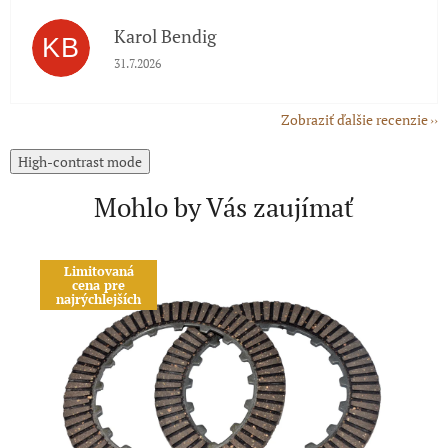
Karol Bendig
KB
Hodnotenie obchodu je 5 z 5 hviezdičiek.
31.7.2026
Zobraziť ďalšie recenzie
High-contrast mode
Mohlo by Vás zaujímať
Limitovaná
A
cena pre
najrýchlejších