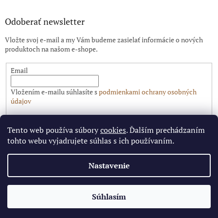
Odoberať newsletter
Vložte svoj e-mail a my Vám budeme zasielať informácie o nových
produktoch na našom e-shope.
Email
Vložením e-mailu súhlasíte s
podmienkami ochrany osobných
údajov
PRIHLÁSIŤ SA
Tento web používa súbory
cookies
. Ďalším prechádzaním
tohto webu vyjadrujete súhlas s ich používaním.
Nastavenie
Vytvoril Shoptet
✕
Súhlasím
Copyright 2026
Pitbike.sk
. Všetky práva vyhradené.
🔥 Limitovaná cena pre najrýchlejších