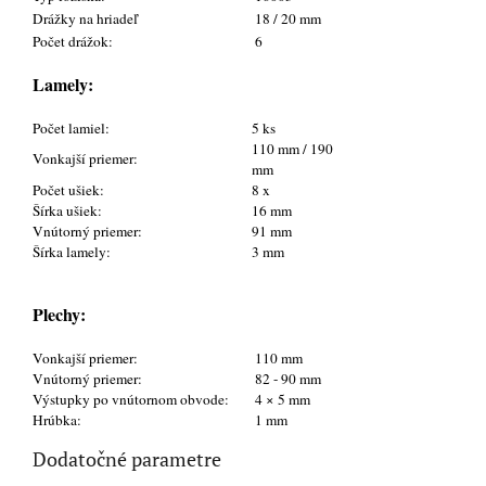
Drážky na hriadeľ
18 / 20 mm
Počet drážok:
6
Lamely:
Počet lamiel:
5 ks
110 mm / 190
Vonkajší priemer:
mm
Počet ušiek:
8 x
Šírka ušiek:
16 mm
Vnútorný priemer:
91 mm
Šírka lamely:
3 mm
Plechy:
Vonkajší priemer:
110 mm
Vnútorný priemer:
82 - 90 mm
Výstupky po vnútornom obvode:
4 × 5 mm
Hrúbka:
1 mm
Dodatočné parametre