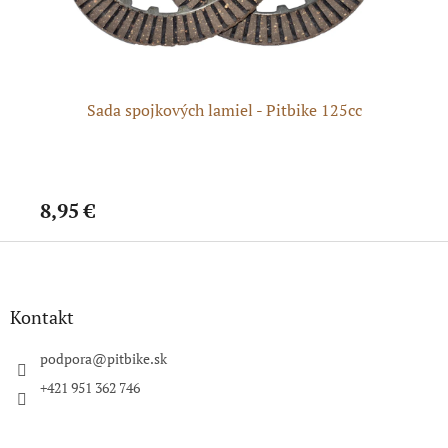
Sada spojkových lamiel - Pitbike 125cc
S
8,95 €
17
Z
á
p
ä
Kontakt
t
i
podpora
@
pitbike.sk
e
+421 951 362 746