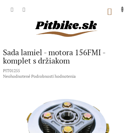
Prejsť
na
NÁKU
obsah
KOŠÍK
Sada lamiel - motora 156FMI -
komplet s držiakom
PIT01255
Priemerné
Neohodnotené
Podrobnosti hodnotenia
hodnotenie
produktu
je
0,0
z
5
hviezdičiek.