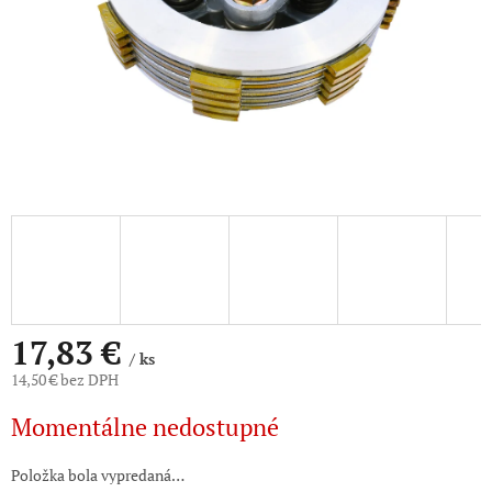
17,83 €
/ ks
14,50 € bez DPH
Jednotková
Momentálne nedostupné
cena:
Položka bola vypredaná…