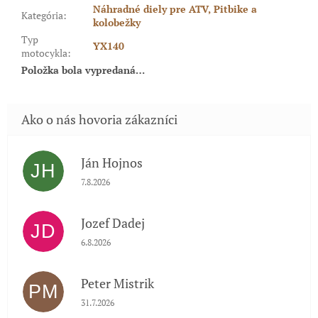
Náhradné diely pre ATV, Pitbike a
Kategória
:
kolobežky
Typ
YX140
motocykla
:
Položka bola vypredaná…
Ján Hojnos
JH
Hodnotenie obchodu je 5 z 5 hviezdičiek.
7.8.2026
Jozef Dadej
JD
Hodnotenie obchodu je 5 z 5 hviezdičiek.
6.8.2026
Peter Mistrik
PM
Hodnotenie obchodu je 5 z 5 hviezdičiek.
31.7.2026