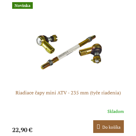
Novinka
N
a
Riadiace čapy mini ATV - 235 mm (tyče riadenia)
dom
Skladom
ka
Do košíka
22,90 €
12