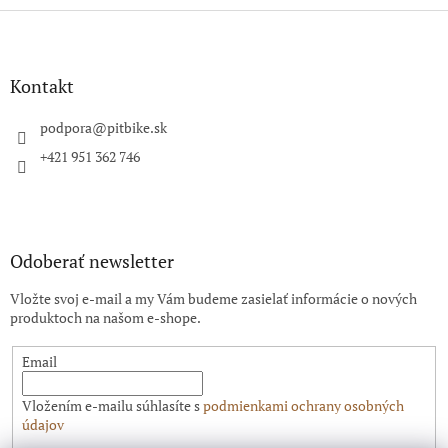
Z
á
p
ä
Kontakt
t
i
podpora
@
pitbike.sk
e
+421 951 362 746
Odoberať newsletter
Vložte svoj e-mail a my Vám budeme zasielať informácie o nových
produktoch na našom e-shope.
Email
Vložením e-mailu súhlasíte s
podmienkami ochrany osobných
údajov