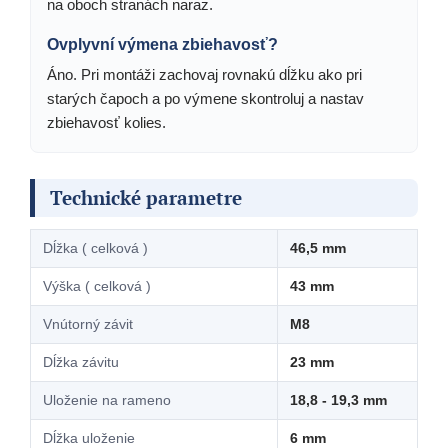
na oboch stranách naraz.
Ovplyvní výmena zbiehavosť?
Áno. Pri montáži zachovaj rovnakú dĺžku ako pri
starých čapoch a po výmene skontroluj a nastav
zbiehavosť kolies.
Technické parametre
Dĺžka ( celková )
46,5 mm
Výška ( celková )
43 mm
Vnútorný závit
M8
Dĺžka závitu
23 mm
Uloženie na rameno
18,8 - 19,3 mm
Dĺžka uloženie
6 mm