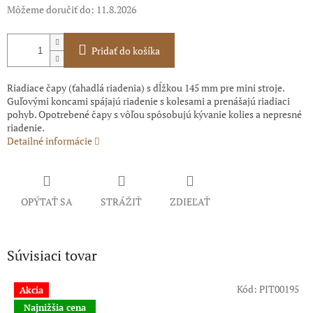
Môžeme doručiť do:
11.8.2026
Pridať do košíka
Riadiace čapy (ťahadlá riadenia) s dĺžkou 145 mm pre mini stroje.
Guľovými koncami spájajú riadenie s kolesami a prenášajú riadiaci
pohyb. Opotrebené čapy s vôľou spôsobujú kývanie kolies a nepresné
riadenie.
Detailné informácie
OPÝTAŤ SA
STRÁŽIŤ
ZDIEĽAŤ
Súvisiaci tovar
Kód:
PIT00195
Akcia
Najnižšia cena