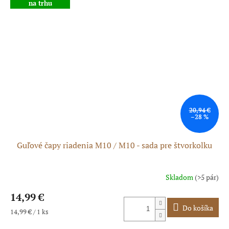
na trhu
20,94 €
–28 %
Guľové čapy riadenia M10 / M10 - sada pre štvorkolku
Skladom
(>5 pár)
Priemerné
hodnotenie
14,99 €
produktu
je
Do košíka
Jednotková
14,99 € / 1 ks
5,0
cena:
z