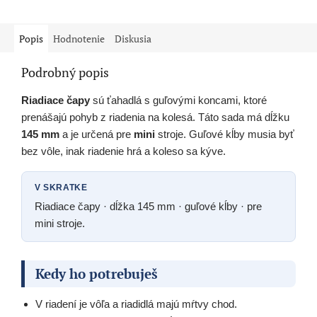
5
hviezdičiek.
Popis
Hodnotenie
Diskusia
Podrobný popis
Riadiace čapy
sú ťahadlá s guľovými koncami, ktoré
prenášajú pohyb z riadenia na kolesá. Táto sada má dĺžku
145 mm
a je určená pre
mini
stroje. Guľové kĺby musia byť
bez vôle, inak riadenie hrá a koleso sa kýve.
V SKRATKE
Riadiace čapy · dĺžka 145 mm · guľové kĺby · pre
mini stroje.
Kedy ho potrebuješ
V riadení je vôľa a riadidlá majú mŕtvy chod.