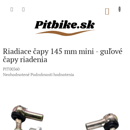
Prejsť
na
NÁKU
obsah
KOŠÍK
Riadiace čapy 145 mm mini - guľové
čapy riadenia
PIT00360
Priemerné
Neohodnotené
Podrobnosti hodnotenia
hodnotenie
produktu
je
0,0
z
5
hviezdičiek.