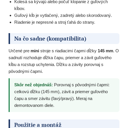
Kolesá sa kývajú alebo počuť klopanie z guľových
kĺbov.
Guľový kĺb je vytlačený, zadretý alebo skorodovaný.
Riadenie je nepresné a stroj ťahá do strany.
Na čo sadne (kompatibilita)
Určené pre
mini
stroje s riadiacimi čapmi dĺžky
145 mm
. O
sadnutí rozhoduje dĺžka čapu, priemer a závit guľového
kĺbu a rozstup uchytenia. Dĺžku a závity porovnaj s
pôvodnými čapmi.
Skôr než objednáš:
Porovnaj s pôvodnými čapmi:
celkovú dĺžku (145 mm), závit a priemer guľového
čapu a smer závitu (ľavý/pravý). Meraj na
demontovanom diele.
Použitie a montáž