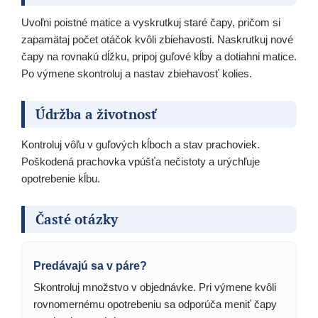
Uvoľni poistné matice a vyskrutkuj staré čapy, pričom si
zapamätaj počet otáčok kvôli zbiehavosti. Naskrutkuj nové
čapy na rovnakú dĺžku, pripoj guľové kĺby a dotiahni matice.
Po výmene skontroluj a nastav zbiehavosť kolies.
Údržba a životnosť
Kontroluj vôľu v guľových kĺboch a stav prachoviek.
Poškodená prachovka vpúšťa nečistoty a urýchľuje
opotrebenie kĺbu.
Časté otázky
Predávajú sa v páre?
Skontroluj množstvo v objednávke. Pri výmene kvôli
rovnomernému opotrebeniu sa odporúča meniť čapy