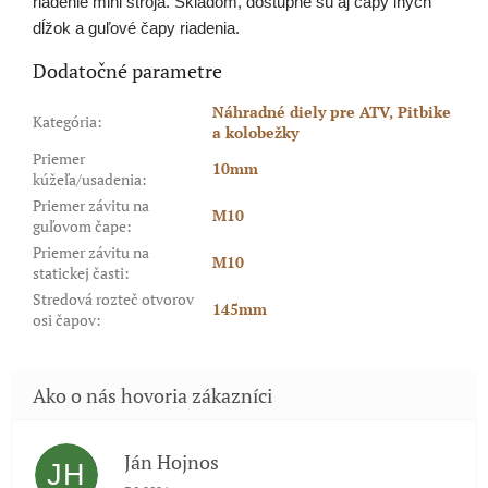
riadenie mini stroja. Skladom, dostupné sú aj čapy iných
dĺžok a guľové čapy riadenia.
Dodatočné parametre
Náhradné diely pre ATV, Pitbike
Kategória
:
a kolobežky
Priemer
10mm
kúžeľa/usadenia
:
Priemer závitu na
M10
guľovom čape
:
Priemer závitu na
M10
statickej časti
:
Stredová rozteč otvorov
145mm
osi čapov
:
Ján Hojnos
JH
Hodnotenie obchodu je 5 z 5 hviezdičiek.