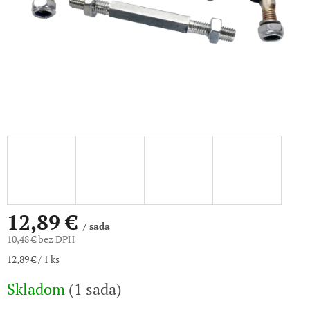
12,89 €
/ sada
10,48 € bez DPH
Jednotková
12,89 € / 1 ks
cena:
Skladom
(1 sada)