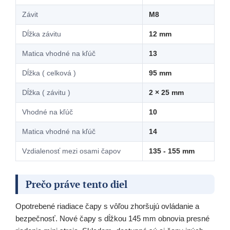
Závit
M8
Dĺžka závitu
12 mm
Matica vhodné na kľúč
13
Dĺžka ( celková )
95 mm
Dĺžka ( závitu )
2 × 25 mm
Vhodné na kľúč
10
Matica vhodné na kľúč
14
Vzdialenosť mezi osami čapov
135 - 155 mm
Prečo práve tento diel
Opotrebené riadiace čapy s vôľou zhoršujú ovládanie a
bezpečnosť. Nové čapy s dĺžkou 145 mm obnovia presné