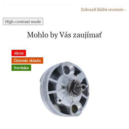
Zobraziť ďalšie recenzie
High-contrast mode
Mohlo by Vás zaujímať
Akcia
N
Čistenie skladu
Novinka