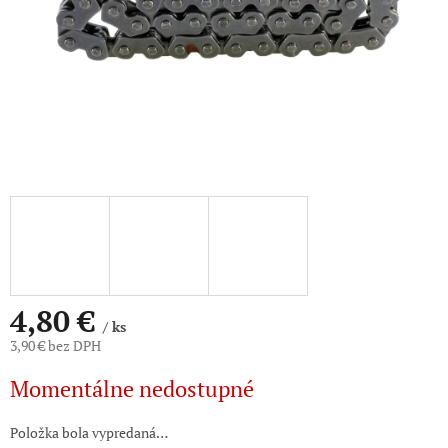
4,80 €
/ ks
3,90 € bez DPH
Jednotková
Momentálne nedostupné
cena:
Položka bola vypredaná…