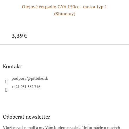
Olejové čerpadlo GY6 150cc - motor typ 1
Hn
(Shineray)
3,39 €
2,
Z
á
p
ä
Kontakt
t
i
podpora
@
pitbike.sk
e
+421 951 362 746
Odoberať newsletter
Vložte svoj e-mail a my Vám budeme zasielať informácie o nových