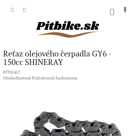
Prejsť
na
NÁKU
obsah
KOŠÍK
Reťaz olejového čerpadla GY6 -
150cc SHINERAY
PIT01457
Priemerné
Neohodnotené
Podrobnosti hodnotenia
hodnotenie
produktu
je
0,0
z
5
hviezdičiek.