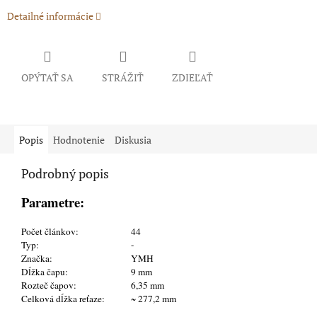
Detailné informácie
OPÝTAŤ SA
STRÁŽIŤ
ZDIEĽAŤ
Popis
Hodnotenie
Diskusia
Podrobný popis
Parametre:
Počet článkov:
44
Typ:
-
Značka:
YMH
Dĺžka čapu:
9 mm
Rozteč čapov:
6,35 mm
Celková dĺžka reťaze:
~ 277,2 mm