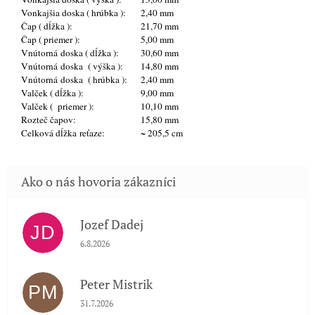
Vonkajšia doska ( hrúbka ):
2,40 mm
Čap ( dĺžka ):
21,70 mm
Čap ( priemer ):
5,00 mm
Vnútorná doska ( dĺžka ):
30,60 mm
Vnútorná doska ( výška ):
14,80 mm
Vnútorná doska ( hrúbka ):
2,40 mm
Valček ( dĺžka ):
9,00 mm
Valček ( priemer ):
10,10 mm
Rozteč čapov:
15,80 mm
Celková dĺžka
reťaze
:
~ 205,5 cm
Jozef Dadej
JD
Hodnotenie obchodu je 5 z 5 hviezdičiek.
6.8.2026
Peter Mistrik
PM
Hodnotenie obchodu je 5 z 5 hviezdičiek.
31.7.2026