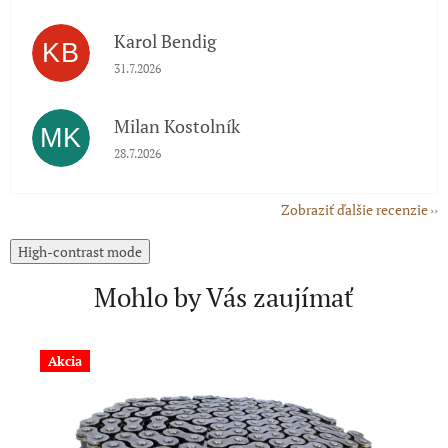
Karol Bendig
KB
Hodnotenie obchodu je 5 z 5 hviezdičiek.
31.7.2026
Milan Kostolník
MK
Hodnotenie obchodu je 5 z 5 hviezdičiek.
28.7.2026
Zobraziť ďalšie recenzie
High-contrast mode
Mohlo by Vás zaujímať
Akcia