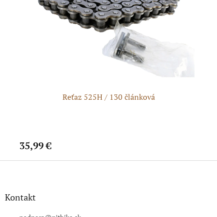
Reťaz 525H / 130 článková
35,99 €
31
Z
á
p
ä
Kontakt
t