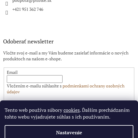
i
podpora
@
pitbike.sk
e
+421 951 362 746
Odoberať newsletter
Vložte svoj e-mail a my Vám budeme zasielať informácie o nových
produktoch na našom e-shope.
Email
Vložením e-mailu súhlasíte s
podmienkami ochrany osobných
údajov
PRIHLÁSIŤ SA
Tento web používa súbory
cookies
. Ďalším prechádzaním
tohto webu vyjadrujete súhlas s ich používaním.
Nastavenie
Vytvoril Shoptet