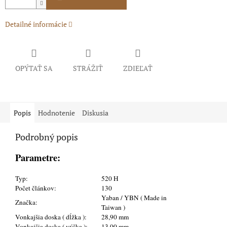
Detailné informácie
OPÝTAŤ SA
STRÁŽIŤ
ZDIEĽAŤ
Popis
Hodnotenie
Diskusia
Podrobný popis
Parametre:
Typ:
520 H
Počet článkov:
130
Yaban / YBN ( Made in
Značka:
Taiwan )
Vonkajšia doska ( dĺžka ):
28,90 mm
Vonkajšia doska ( výška ):
13,00 mm