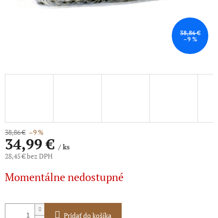
38,86 €
–9 %
38,86 €
–9 %
34,99 €
/ ks
28,45 € bez DPH
Jednotková
Momentálne nedostupné
cena:
Pridať do košíka