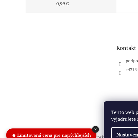
0,99 €
Z
á
p
ä
t
Kontakt
i
e
podpo
+421 9
Tento web 
vyjadrujete 
✕
🔥 Limitovaná cena pre najrýchlejších
Nastaven
Copyright 2026
Pitbike.sk
. Všetky práva vyhradené.