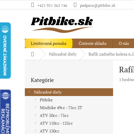
Prejsť
+421 951 362 746
podpora@pitbike.sk
na
obsah
Limitovaná ponuka
Čistenie skladu
O nás
Domov
Náhradné diely
Rafík zadného kolesa 6,5
B
Rafí
o
Preskočiť
č
Kategórie
Priemer
1 hodno
kategórie
n
hodnote
ý
produkt
Náhradné diely
p
je
Pitbike
a
5,0
Minibike 49cc - 75cc 2T
z
n
5
e
ATV 50cc - 75cc
hviezdič
l
ATV 110cc - 125cc
ATV 150cc