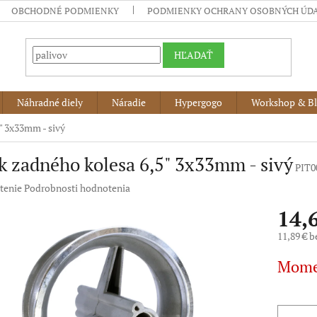
OBCHODNÉ PODMIENKY
PODMIENKY OCHRANY OSOBNÝCH ÚD
HĽADAŤ
Náhradné diely
Náradie
Hypergogo
Workshop & B
" 3x33mm - sivý
k zadného kolesa 6,5" 3x33mm - sivý
PIT0
né
tenie
Podrobnosti hodnotenia
nie
14,
u
11,89 € 
Jednotko
Mome
cena:
iek.