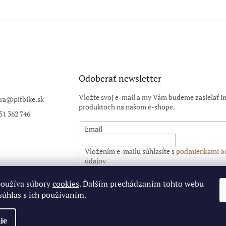
Odoberať newsletter
Vložte svoj e-mail a my Vám budeme zasielať i
ra
@
pitbike.sk
produktoch na našom e-shope.
51 362 746
Email
Vložením e-mailu súhlasíte s
podmienkami o
údajov
používa súbory
cookies
. Ďalším prechádzaním tohto webu
PRIHLÁSIŤ SA
súhlas s ich používaním.
ie