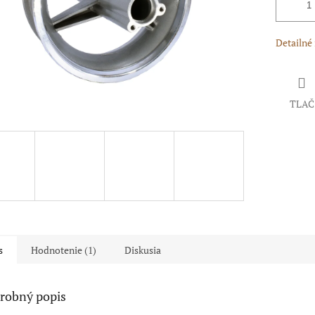
Detailné
TLAČ
s
Hodnotenie (1)
Diskusia
robný popis