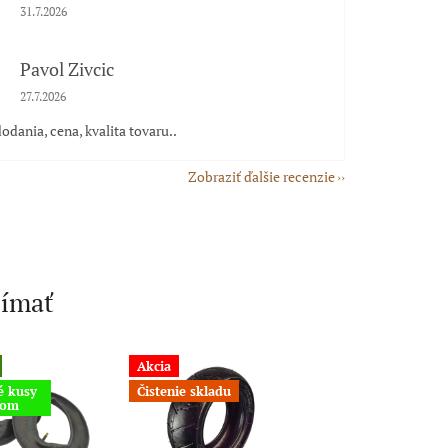
Hodnotenie obchodu je 5 z 5 hviezdičiek.
31.7.2026
Pavol Zivcic
Hodnotenie obchodu je 5 z 5 hviezdičiek.
27.7.2026
odania, cena, kvalita tovaru..
Zobraziť ďalšie recenzie
jímať
Akcia
Akcia
é kusy
Čistenie skladu
dom