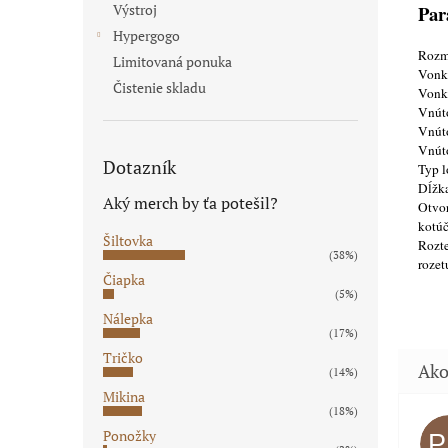
Par
Výstroj
Hypergogo
Rozm
Limitovaná ponuka
Vonka
Čistenie skladu
Vonka
Vnúto
Vnúto
Vnúto
Dotazník
Typ l
Dĺžka
Aký merch by ťa potešil?
Otvor
kotúč
Šiltovka
Rozte
(38%)
rozet
Čiapka
(5%)
Nálepka
(17%)
Tričko
(14%)
Mikina
(18%)
Ponožky