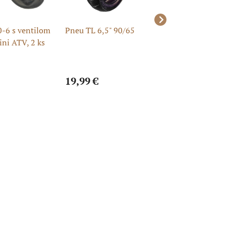
0-6 s ventilom
Pneu TL 6,5" 90/65
Pneu TT 6,5" 90
ni ATV, 2 ks
19,99 €
22,99 €