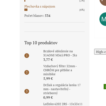
(2%)
Plechovka s nápojom
(6%)
Počet hlasov:
534
Top 10 produktov
Brzdové obloženie na
High-c
XIAOMI M365/PRO - 2ks
3,77 €
Vzduchový filter 32mm -
CHRÓM pre pitbike a
minibike
5,99 €
Držiak a regulácia lanka 17
Akcia
Akcia
mm - nastaviteľný -
strieborný
0,99 €
Ložisko 6202 2RS - 15x35x11