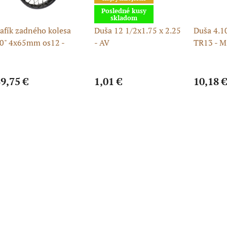
Posledné kusy
skladom
afík zadného kolesa
Duša 12 1/2x1.75 x 2.25
Duša 4.1
0" 4x65mm os12 -
- AV
TR13 - Mi
ierny komplet
9,75 €
1,01 €
10,18 €