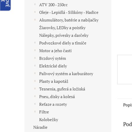
ATV 200 - 250cc
Oleje - Lepidlá - Silikóny - Hadice
Akumulátory, batérie a nabíjačky
Žiarovky, LEDky a poistky
Nálepky, prívesky a darčeky
Podvozkové diely a tlmiče
Motor a jeho časti
Brzdový sytém
Elektrické diely
Palivový systém a karburátory
Plasty a kapotáž
Tesnenia, guferá a ložiská
Pneu, disky a kolesá
Reťaze a rozety
Popi
Filtre
Kolobežky
Pod
Náradie