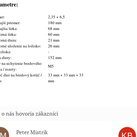
ametre:
er:
2,35 × 6,5
jší priemer:
180 mm
jšia šírka:
68 mm
rná šírka:
60 mm
rná diera:
21 mm
rné uloženie na ložisko:
26 mm
ožiska:
-
 diery:
152 mm
 na uchytenie brzdového
M5
a / rozety:
č dier na brzdový kotúč /
33 mm × 33 mm × 33
u:
mm
Peter Mistrik
PM
KB