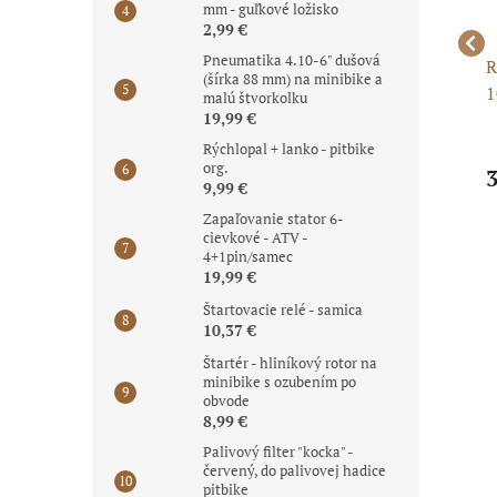
mm - guľkové ložisko
2,99 €
Pneumatika 4.10-6" dušová
Duša 4.10 - 6" TR13
Pneu 12 1/2 x 2,75 +
R
(šírka 88 mm) na minibike a
ša
duša
1
malú štvorkolku
19,99 €
č
Rýchlopal + lanko - pitbike
org.
5,99 €
21,99 €
3
9,99 €
Zapaľovanie stator 6-
cievkové - ATV -
4+1pin/samec
19,99 €
Štartovacie relé - samica
10,37 €
Štartér - hliníkový rotor na
minibike s ozubením po
obvode
8,99 €
Palivový filter "kocka" -
červený, do palivovej hadice
pitbike