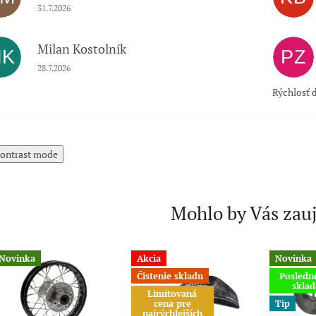
Hodnotenie obchodu je 5 z 5 hviezdičiek.
31.7.2026
Milan Kostolník
MK
PZ
Hodnotenie obchodu je 5 z 5 hviezdičiek.
28.7.2026
Rýchlosť d
ontrast mode
Mohlo by Vás zau
Novinka
Akcia
Novinka
Čistenie skladu
Posledn
skla
Limitovaná
cena pre
Tip
najrýchlejších