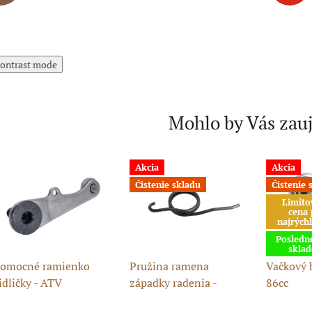
ontrast mode
Mohlo by Vás zau
Akcia
Akcia
Čistenie skladu
Čistenie 
Limito
cena 
najrýchl
Posledn
skla
omocné ramienko
Pružina ramena
Vačkový 
idličky - ATV
západky radenia -
86cc
10/125cc
vidličiek ATV 110-125cc