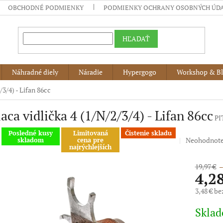
OBCHODNÉ PODMIENKY
PODMIENKY OCHRANY OSOBNÝCH ÚD
HĽADAŤ
Náhradné diely
Náradie
Hypergogo
Workshop & B
/3/4) - Lifan 86cc
aca vidlička 4 (1/N/2/3/4) - Lifan 86cc
PI
Posledné kusy
Limitovaná
Čistenie skladu
Priemerné
Neohodnot
skladom
cena pre
najrýchlejších
hodnotenie
produktu
19,97 €
–
je
4,2
0,0
z
3,48 € b
5
Jednotko
hviezdičiek.
Skla
cena: