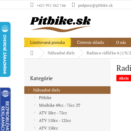
Prejsť
+421 951 362 746
podpora@pitbike.sk
na
obsah
Limitovaná ponuka
Čistenie skladu
O nás
Domov
Náhradné diely
Radiaca vidlička 4 (1/N/2
B
Radi
o
Preskočiť
č
Kategórie
kategórie
Akcia
n
ý
Náhradné diely
p
Pitbike
a
Minibike 49cc - 75cc 2T
n
e
ATV 50cc - 75cc
l
ATV 110cc - 125cc
ATV 150cc