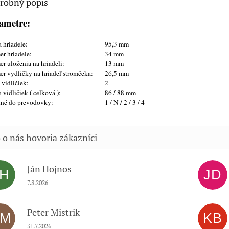
robný popis
ametre:
 hriadele:
95,3 mm
er hriadele:
34 mm
er uloženia na hriadeli:
13 mm
er vydličky na hriadeľ stromčeka:
26,5 mm
 vidličiek:
2
 vidličiek ( celková ):
86 / 88 mm
né do prevodovky:
1 / N / 2 / 3 / 4
Ján Hojnos
JH
JD
Hodnotenie obchodu je 5 z 5 hviezdičiek.
7.8.2026
Peter Mistrik
PM
KB
Hodnotenie obchodu je 5 z 5 hviezdičiek.
31.7.2026