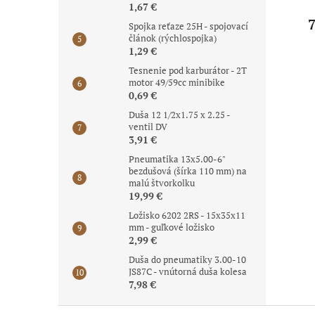
1,67 €
6,62 €
18,95 €
7
Spojka reťaze 25H - spojovací
článok (rýchlospojka)
1,29 €
Tesnenie pod karburátor - 2T
motor 49/59cc minibike
0,69 €
Duša 12 1/2x1.75 x 2.25 -
ventil DV
3,91 €
Pneumatika 13x5.00-6"
bezdušová (šírka 110 mm) na
malú štvorkolku
19,99 €
Ložisko 6202 2RS - 15x35x11
mm - guľkové ložisko
2,99 €
Duša do pneumatiky 3.00-10
JS87C - vnútorná duša kolesa
7,98 €
Z