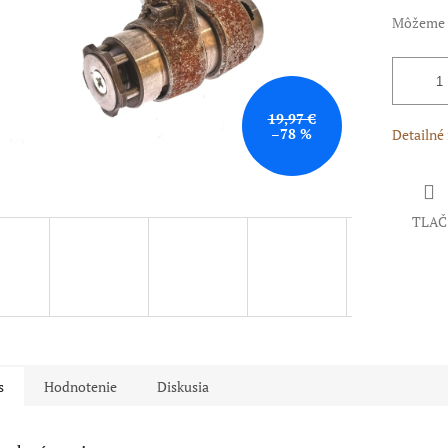
Môžeme d
19,97 €
–78 %
Detailné
TLAČ
s
Hodnotenie
Diskusia