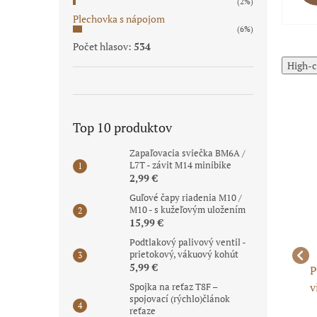
(2%)
Plechovka s nápojom
(6%)
Počet hlasov:
534
High-c
Top 10 produktov
Zapaľovacia sviečka BM6A /
L7T - závit M14 minibike
Limitovaná
Novinka
2,99 €
cena pre
najrýchlejších
Guľové čapy riadenia M10 /
M10 - s kužeľovým uložením
15,99 €
Podtlakový palivový ventil -
prietokový, vákuový kohút
5,99 €
40
Mierka oleja ATV 110
Radiaca páka pitbike
P
Lifan 86cc - 60mm sivá s
hliníková - žltá
v
Spojka na reťaz T8F –
spojovací (rýchlo)článok
tesnením
1
reťaze