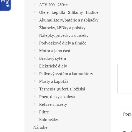
ATV 200 - 250cc
Oleje - Lepidlá - Silikóny - Hadice
Akumulátory, batérie a nabíjačky
Žiarovky, LEDky a poistky
Nálepky, prívesky a darčeky
Podvozkové diely a tlmiče
Motor a jeho časti
Brzdový sytém
Elektrické diely
Palivový systém a karburátory
Plasty a kapotáž
Tesnenia, guferá a ložiská
Pneu, disky a kolesá
Reťaze a rozety
Filtre
Popi
Kolobežky
Náradie