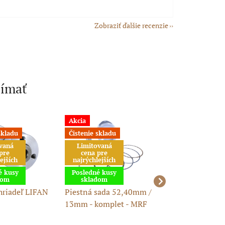
Zobraziť ďalšie recenzie
jímať
Akcia
Akcia
skladu
Čistenie skladu
Čistenie skladu
vaná
Limitovaná
pre
cena pre
ejších
najrýchlejších
é kusy
Posledné kusy
dom
skladom
hriadeľ LIFAN
Piestná sada 52,40mm /
Tesnenie pod hl
13mm - komplet - MRF
motora a valec 8
LIFAN 120cc
47,00mm - Lifan