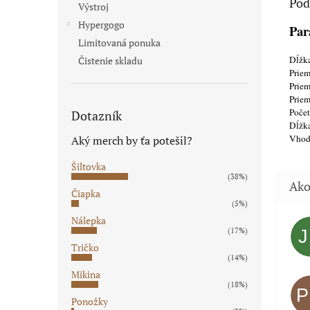
Pod
Výstroj
Hypergogo
Par
Limitovaná ponuka
Dĺžka
Čistenie skladu
Priem
Priem
Priem
Počet
Dotazník
Dĺžka
Vhod
Aký merch by ťa potešil?
Šiltovka
(38%)
Čiapka
(5%)
Nálepka
(17%)
Tričko
(14%)
Mikina
(18%)
Ponožky