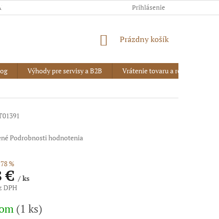
AJOV
Prihlásenie
NÁKUPNÝ
Prázdny košík
KOŠÍK
log
Výhody pre servisy a B2B
Vrátenie tovaru a reklamácia
T01391
ené
Podrobnosti hodnotenia
78 %
8 €
/ ks
ez DPH
vá
dom
(1 ks)