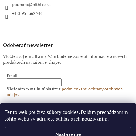
i
podpora
@
pitbike.sk
e
+421 951 362 746
Odoberať newsletter
Vložte svoj e-mail a my Vám budeme zasielať informácie o nových
produktoch na našom e-shope.
Email
Vložením e-mailu súhlasíte s
podmienkami ochrany osobných
údajov
PRIHLÁSIŤ SA
Tento web používa súbory
cookies
. Ďalším prechádzaním
tohto webu vyjadrujete súhlas s ich používaním.
Nastavenie
Vytvoril Shoptet