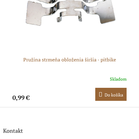
eňa
Pružina strmeňa obloženia širšia - pitbike
dom
Skladom
ka
Do košíka
0,99 €
29
Z
á
p
ä
Kontakt
t