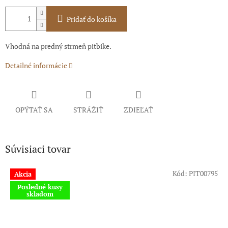
Pridať do košíka
Vhodná na predný strmeň pitbike.
Detailné informácie
OPÝTAŤ SA
STRÁŽIŤ
ZDIEĽAŤ
Súvisiaci tovar
Kód:
PIT00795
Akcia
Posledné kusy
skladom