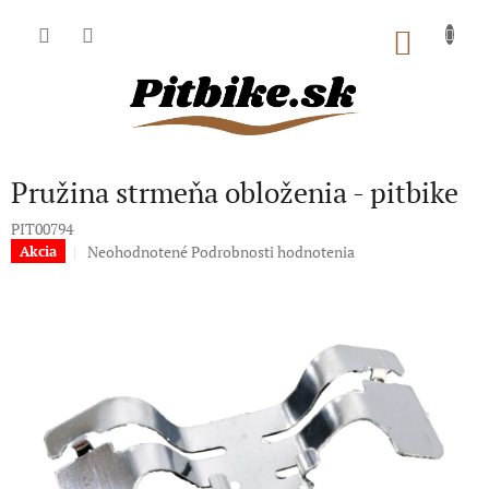
Prejsť
na
NÁKU
obsah
KOŠÍK
Pružina strmeňa obloženia - pitbike
PIT00794
Priemerné
Neohodnotené
Podrobnosti hodnotenia
Akcia
hodnotenie
produktu
je
0,0
z
5
hviezdičiek.