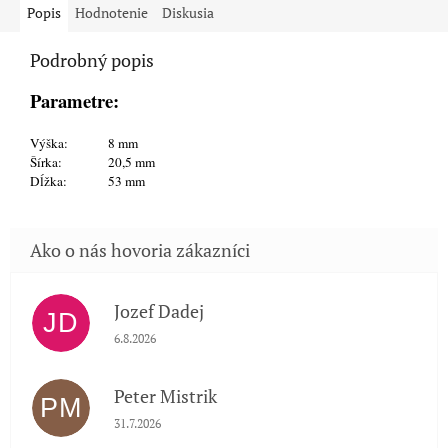
Popis
Hodnotenie
Diskusia
Podrobný popis
Parametre:
Výška:
8 mm
Šírka:
20,5 mm
Dĺžka:
53 mm
Jozef Dadej
JD
Hodnotenie obchodu je 5 z 5 hviezdičiek.
6.8.2026
Peter Mistrik
PM
Hodnotenie obchodu je 5 z 5 hviezdičiek.
31.7.2026