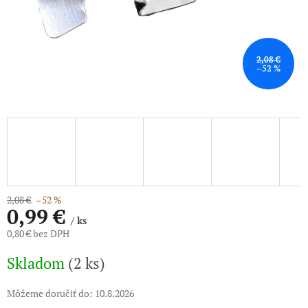
2,08 €
–52 %
2,08 €
–52 %
0,99 €
/ ks
0,80 € bez DPH
Jednotková
Skladom
(2 ks)
cena:
Môžeme doručiť do:
10.8.2026