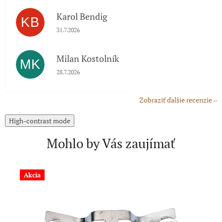
Karol Bendig
KB
Hodnotenie obchodu je 5 z 5 hviezdičiek.
31.7.2026
Milan Kostolník
MK
Hodnotenie obchodu je 5 z 5 hviezdičiek.
28.7.2026
Zobraziť ďalšie recenzie
High-contrast mode
Mohlo by Vás zaujímať
Akcia
A