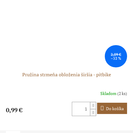
2,09 €
–52 %
Pružina strmeňa obloženia širšia - pitbike
Skladom
(2 ks)
Do košíka
0,99 €