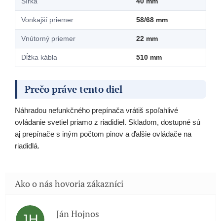
Šírka
40 mm
Vonkajší priemer
58/68 mm
Vnútorný priemer
22 mm
Dĺžka kábla
510 mm
Prečo práve tento diel
Náhradou nefunkčného prepínača vrátiš spoľahlivé
ovládanie svetiel priamo z riadidiel. Skladom, dostupné sú
aj prepínače s iným počtom pinov a ďalšie ovládače na
riadidlá.
Ján Hojnos
JH