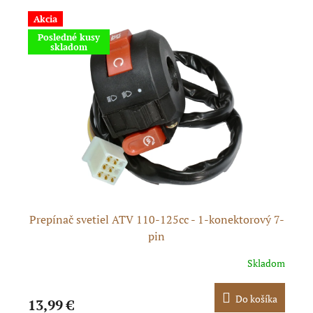
Akcia
Posledné kusy
skladom
né
Prepínač svetiel ATV 110-125cc - 1-konektorový 7-
P
pin
dom
Skladom
ka
Do košíka
13,99 €
13