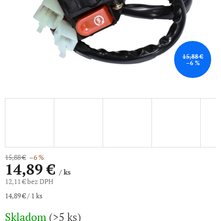
15,88 €
–6 %
15,88 €
–6 %
14,89 €
/ ks
12,11 € bez DPH
Jednotková
14,89 € / 1 ks
cena:
Skladom
(>5 ks)