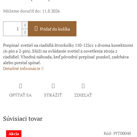
Môžeme doručiť do:
11.8.2026
Pridať do košíka
Prepínač svetiel na riadidlá štvorkolky 110-125cc s dvoma konektormi
(6-pin a 2-pin). Slúži na ovládanie svetiel a osvetlenia stroja z
riadidiel. Vhodná náhrada, keď pôvodný prepínač praskol, zadrháva
alebo prestal spínať.
Detailné informácie
OPÝTAŤ SA
STRÁŽIŤ
ZDIEĽAŤ
Súvisiaci tovar
Kód:
PIT00040
Akcia