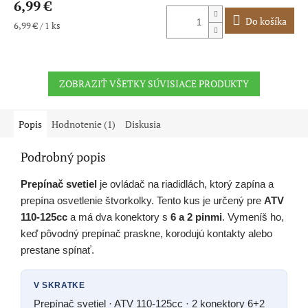
6,99 €
produktu
je
Do košíka
Jednotková
6,99 € / 1 ks
5,0
cena:
z
5
hviezdičiek.
ZOBRAZIŤ VŠETKY SÚVISIACE PRODUKTY
Popis
Hodnotenie (1)
Diskusia
Podrobný popis
Prepínač svetiel
je ovládač na riadidlách, ktorý zapína a
prepína osvetlenie štvorkolky. Tento kus je určený pre
ATV
110-125cc
a má dva konektory s
6 a 2 pinmi
. Vymeníš ho,
keď pôvodný prepínač praskne, korodujú kontakty alebo
prestane spínať.
V SKRATKE
Prepínač svetiel · ATV 110-125cc · 2 konektory 6+2