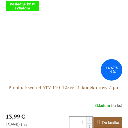
Posledné kusy
skladom
14,67 €
–4 %
Prepínač svetiel ATV 110-125cc - 1-konektorový 7-pin
Skladom
(>5 ks)
Priemerné
hodnotenie
13,99 €
produktu
je
Do košíka
Jednotková
13,99 € / 1 ks
5,0