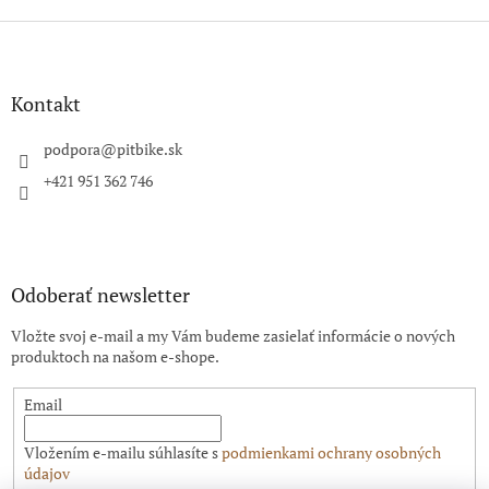
Z
á
p
ä
Kontakt
t
i
podpora
@
pitbike.sk
e
+421 951 362 746
Odoberať newsletter
Vložte svoj e-mail a my Vám budeme zasielať informácie o nových
produktoch na našom e-shope.
Email
Vložením e-mailu súhlasíte s
podmienkami ochrany osobných
údajov