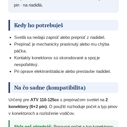
pin · na riadidlá.
Kedy ho potrebuješ
Svetlá sa nedajú zapnúť alebo prepnúť z riadidiel.
Prepínač je mechanicky prasknutý alebo mu chýba
páčka.
Kontakty konektorov sú skorodované a spoj je
nespoľahlivý.
Pri oprave elektroinštalácie alebo prestavbe riadidiel.
Na čo sadne (kompatibilita)
Určený pre
ATV 110-125cc
s prepínačom svetiel na
2
konektory (6+2 pin)
. O použití rozhoduje počet a typ pinov
v konektoroch a rozloženie vodičov.
Skôr než objednáš:
Porovnaj počet a typ konektorov