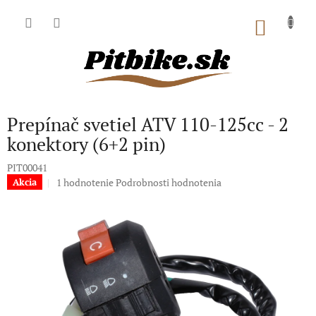
Prejsť
na
NÁKU
obsah
KOŠÍK
Prepínač svetiel ATV 110-125cc - 2
konektory (6+2 pin)
PIT00041
Priemerné
1 hodnotenie
Podrobnosti hodnotenia
Akcia
hodnotenie
produktu
je
5,0
z
5
hviezdičiek.