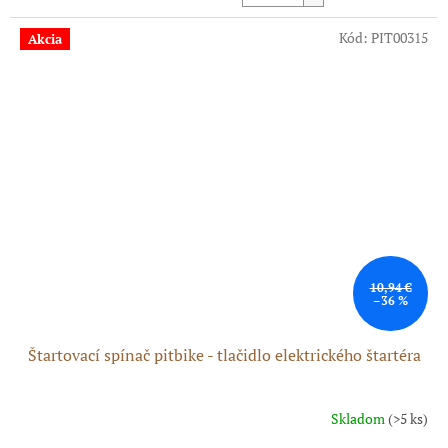
cena:
z
5
Kód:
PIT00315
Akcia
hviezdičiek.
10,94 €
–36 %
Štartovací spínač pitbike - tlačidlo elektrického štartéra
Skladom
(>5 ks)
Priemerné
hodnotenie