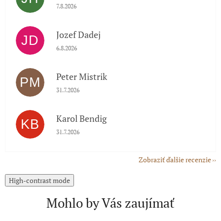
Hodnotenie obchodu je 5 z 5 hviezdičiek.
7.8.2026
Jozef Dadej
JD
Hodnotenie obchodu je 5 z 5 hviezdičiek.
6.8.2026
Peter Mistrik
PM
Hodnotenie obchodu je 5 z 5 hviezdičiek.
31.7.2026
Karol Bendig
KB
Hodnotenie obchodu je 5 z 5 hviezdičiek.
31.7.2026
Zobraziť ďalšie recenzie
High-contrast mode
Mohlo by Vás zaujímať