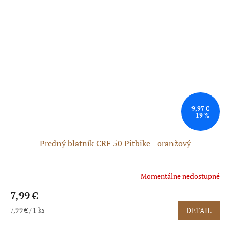
9,97 €
–19 %
Predný blatník CRF 50 Pitbike - oranžový
Momentálne nedostupné
7,99 €
Jednotková
7,99 € / 1 ks
DETAIL
cena: