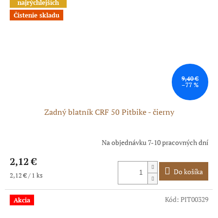
najrýchlejších
Čistenie skladu
9,40 €
–77 %
Zadný blatník CRF 50 Pitbike - čierny
Na objednávku 7-10 pracovných dní
Priemerné
hodnotenie
2,12 €
produktu
je
Do košíka
Jednotková
2,12 € / 1 ks
5,0
cena:
z
5
Kód:
PIT00329
Akcia
hviezdičiek.