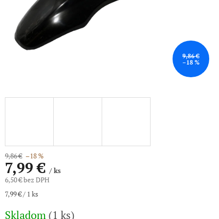
9,86 €
–18 %
9,86 €
–18 %
7,99 €
/ ks
6,50 € bez DPH
Jednotková
7,99 € / 1 ks
cena:
Skladom
(1 ks)