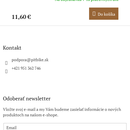
ka
Do košíka
11,60 €
10
Z
á
p
ä
Kontakt
t
i
podpora
@
pitbike.sk
e
+421 951 362 746
Odoberať newsletter
Vložte svoj e-mail a my Vám budeme zasielať informácie o nových
produktoch na našom e-shope.
Email