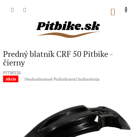
Prejsť
na
NÁKU
obsah
KOŠÍK
Predný blatník CRF 50 Pitbike -
čierny
PIT00328
Priemerné
Neohodnotené
Podrobnosti hodnotenia
Akcia
hodnotenie
produktu
je
0,0
z
5
hviezdičiek.