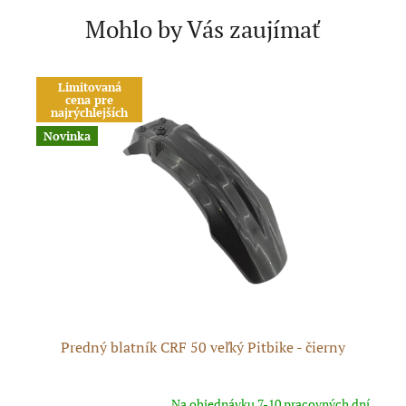
Mohlo by Vás zaujímať
Limitovaná
cena pre
najrýchlejších
Novinka
N
s
Predný blatník CRF 50 veľký Pitbike - čierny
pné
Na objednávku 7-10 pracovných dní