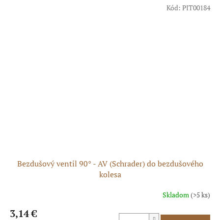
5
Kód:
PIT00184
hviezdičiek.
Bezdušový ventil 90° - AV (Schrader) do bezdušového
kolesa
Skladom
(>5 ks)
3,14 €