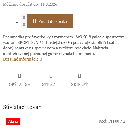
Môžeme doručiť do:
11.8.2026
Pridať do košíka
Pneumatika pre štvorkolky s rozmerom 18x9.50-8 palca a športovým
vzorom SPORT X. Nižší, hustejší dezén poskytuje stabilnú jazdu a
dobrý kontakt na spevnenom a tvrdšom podklade. Náhrada
opotrebovanej pôvodnej gumy rovnakého rozmeru.
Detailné informácie
OPÝTAŤ SA
STRÁŽIŤ
ZDIEĽAŤ
Súvisiaci tovar
Kód:
PIT00192
Akcia