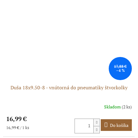
17,88 €
–4 %
Duša 18x9.50-8 - vnútorná do pneumatiky štvorkolky
Skladom
(2 ks)
Priemerné
hodnotenie
16,99 €
produktu
je
Do košíka
Jednotková
16,99 € / 1 ks
5,0
cena:
z