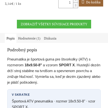
Do košíka
Jednotková
3,14 € / 1 ks
cena:
ZOBRAZIŤ VŠETKY SÚVISIACE PRODUKTY
Popis
Hodnotenie (1)
Diskusia
Podrobný popis
Pneumatika je športová guma pre štvorkolky (ATV) s
rozmerom
18x9.50-8"
a vzorom
SPORT X
. Hustejší dezén
drží stroj stabilne na tvrdšom a spevnenom povrchu a
znižuje hlučnosť. Vymieňa sa, keď je dezén zjazdený alebo
je plášť poškodený.
V SKRATKE
Športová ATV pneumatika · rozmer 18x9.50-8" · vzor
SPORT X.