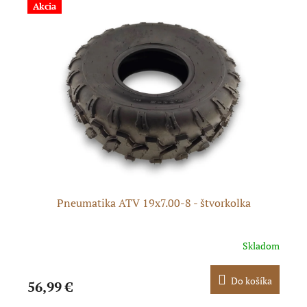
Akcia
Pneumatika ATV 19x7.00-8 - štvorkolka
P
dom
Skladom
ka
Do košíka
56,99 €
47