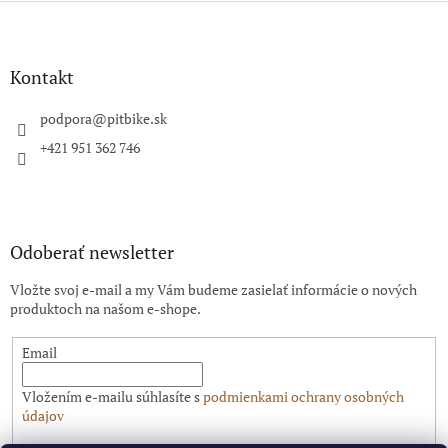
Z
á
p
ä
Kontakt
t
i
podpora
@
pitbike.sk
e
+421 951 362 746
Odoberať newsletter
Vložte svoj e-mail a my Vám budeme zasielať informácie o nových
produktoch na našom e-shope.
Email
Vložením e-mailu súhlasíte s
podmienkami ochrany osobných
údajov