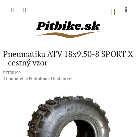
Prejsť
na
NÁKU
obsah
KOŠÍK
Pneumatika ATV 18x9.50-8 SPORT X
- cestný vzor
PIT00199
Priemerné
1 hodnotenie
Podrobnosti hodnotenia
hodnotenie
produktu
je
5,0
z
5
hviezdičiek.