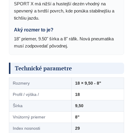
SPORT X má nižší a hustejší dezén vhodný na
spevnený a tvrdší povrch, kde ponúka stabilnejšiu a
tichšiu jazdu.
Aký rozmer to je?
18" priemer, 9.50" šírka a 8" ráfik. Nová pneumatika
musí zodpovedať pôvodnej.
Technické parametre
Rozmery
18 × 9,50 - 8"
Profil / výška /
18
Šírka
9,50
Vnútorný priemer
8"
Index nosnosti
29