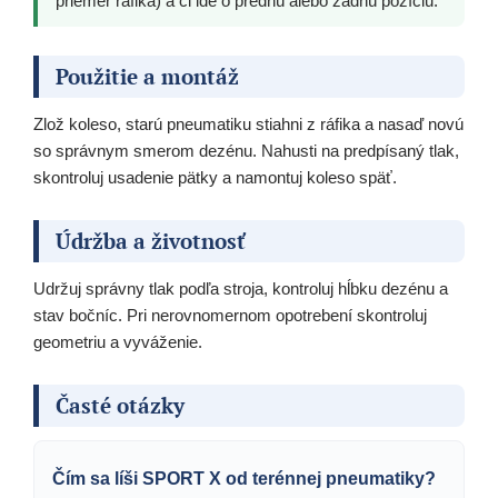
priemer ráfika) a či ide o prednú alebo zadnú pozíciu.
Použitie a montáž
Zlož koleso, starú pneumatiku stiahni z ráfika a nasaď novú
so správnym smerom dezénu. Nahusti na predpísaný tlak,
skontroluj usadenie pätky a namontuj koleso späť.
Údržba a životnosť
Udržuj správny tlak podľa stroja, kontroluj hĺbku dezénu a
stav bočníc. Pri nerovnomernom opotrebení skontroluj
geometriu a vyváženie.
Časté otázky
Čím sa líši SPORT X od terénnej pneumatiky?