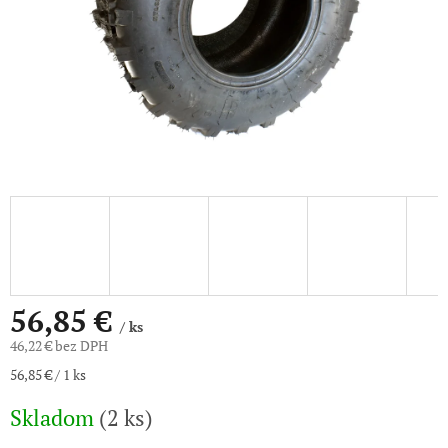
56,85 €
/ ks
46,22 € bez DPH
Jednotková
56,85 € / 1 ks
cena:
Skladom
(2 ks)