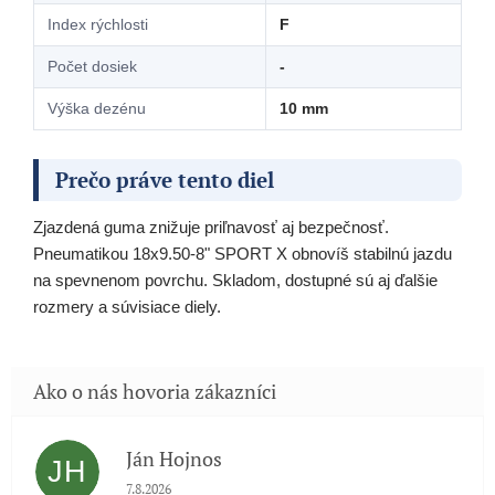
Index rýchlosti
F
Počet dosiek
-
Výška dezénu
10 mm
Prečo práve tento diel
Zjazdená guma znižuje priľnavosť aj bezpečnosť.
Pneumatikou 18x9.50-8" SPORT X obnovíš stabilnú jazdu
na spevnenom povrchu. Skladom, dostupné sú aj ďalšie
rozmery a súvisiace diely.
Ján Hojnos
JH
Hodnotenie obchodu je 5 z 5 hviezdičiek.
7.8.2026