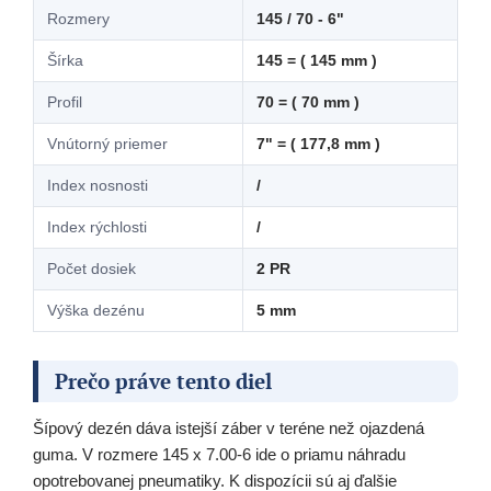
Rozmery
145 / 70 - 6"
Šírka
145 = ( 145 mm )
Profil
70 = ( 70 mm )
Vnútorný priemer
7" = ( 177,8 mm )
Index nosnosti
/
Index rýchlosti
/
Počet dosiek
2 PR
Výška dezénu
5 mm
Prečo práve tento diel
Šípový dezén dáva istejší záber v teréne než ojazdená
guma. V rozmere 145 x 7.00-6 ide o priamu náhradu
opotrebovanej pneumatiky. K dispozícii sú aj ďalšie