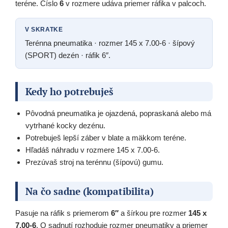
teréne. Číslo
6
v rozmere udáva priemer ráfika v palcoch.
V SKRATKE
Terénna pneumatika · rozmer 145 x 7.00-6 · šípový
(SPORT) dezén · ráfik 6″.
Kedy ho potrebuješ
Pôvodná pneumatika je ojazdená, popraskaná alebo má
vytrhané kocky dezénu.
Potrebuješ lepší záber v blate a mäkkom teréne.
Hľadáš náhradu v rozmere 145 x 7.00-6.
Prezúvaš stroj na terénnu (šípovú) gumu.
Na čo sadne (kompatibilita)
Pasuje na ráfik s priemerom
6″
a šírkou pre rozmer
145 x
7.00-6
. O sadnutí rozhoduje rozmer pneumatiky a priemer