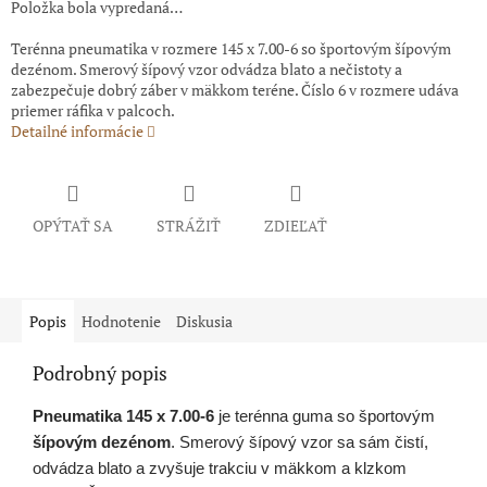
Položka bola vypredaná…
Terénna pneumatika v rozmere 145 x 7.00-6 so športovým šípovým
dezénom. Smerový šípový vzor odvádza blato a nečistoty a
zabezpečuje dobrý záber v mäkkom teréne. Číslo 6 v rozmere udáva
priemer ráfika v palcoch.
Detailné informácie
OPÝTAŤ SA
STRÁŽIŤ
ZDIEĽAŤ
Popis
Hodnotenie
Diskusia
Podrobný popis
Pneumatika 145 x 7.00-6
je terénna guma so športovým
šípovým dezénom
. Smerový šípový vzor sa sám čistí,
odvádza blato a zvyšuje trakciu v mäkkom a klzkom