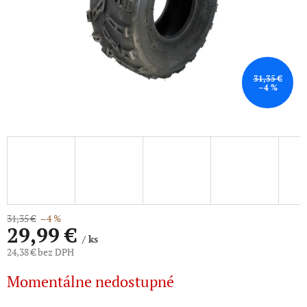
31,35 €
–4 %
31,35 €
–4 %
29,99 €
/ ks
24,38 € bez DPH
Jednotková
Momentálne nedostupné
cena: