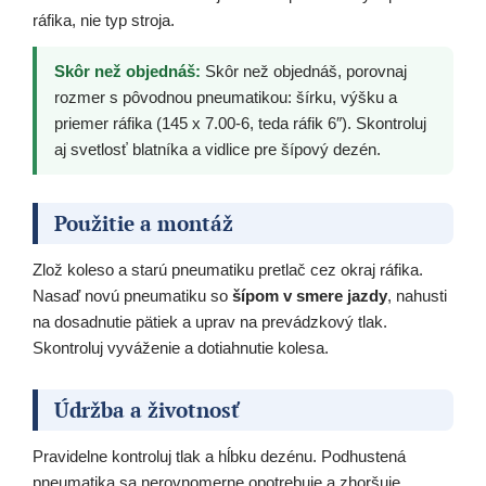
ráfika, nie typ stroja.
Skôr než objednáš:
Skôr než objednáš, porovnaj
rozmer s pôvodnou pneumatikou: šírku, výšku a
priemer ráfika (145 x 7.00-6, teda ráfik 6″). Skontroluj
aj svetlosť blatníka a vidlice pre šípový dezén.
Použitie a montáž
Zlož koleso a starú pneumatiku pretlač cez okraj ráfika.
Nasaď novú pneumatiku so
šípom v smere jazdy
, nahusti
na dosadnutie pätiek a uprav na prevádzkový tlak.
Skontroluj vyváženie a dotiahnutie kolesa.
Údržba a životnosť
Pravidelne kontroluj tlak a hĺbku dezénu. Podhustená
pneumatika sa nerovnomerne opotrebuje a zhoršuje