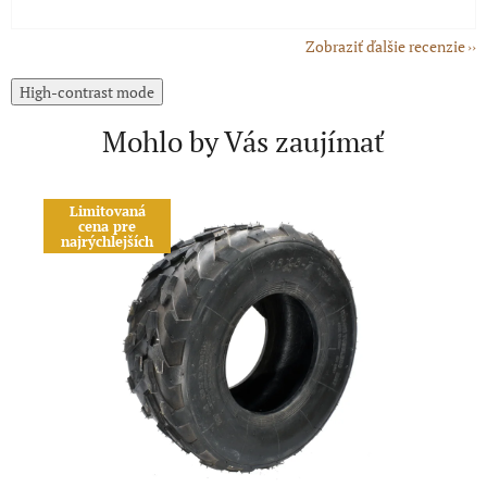
Zobraziť ďalšie recenzie
High-contrast mode
Mohlo by Vás zaujímať
Limitovaná
A
cena pre
najrýchlejších