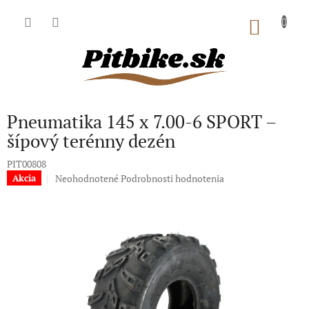
Prejsť
na
NÁKU
obsah
KOŠÍK
Pneumatika 145 x 7.00-6 SPORT –
šípový terénny dezén
PIT00808
Priemerné
Neohodnotené
Podrobnosti hodnotenia
Akcia
hodnotenie
produktu
je
0,0
z
5
hviezdičiek.