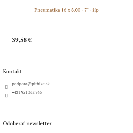
e
Pneumatika 16 x 8.00 - 7" - šíp
Pn
39,58 €
34
Z
á
p
ä
Kontakt
t
i
podpora
@
pitbike.sk
e
+421 951 362 746
Odoberať newsletter