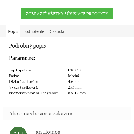
ZOBRAZIŤ VŠETKY SÚVISIACE PRODUKTY
Popis
Hodnotenie
Diskusia
Podrobný popis
Parametre:
Typ kapotáže:
CRF 50
Farba:
Modrá
Dĺžka ( celková ):
450 mm
Výška ( celková ):
255 mm
Priemer otvorov na uchytenie:
8 × 12 mm
Ján Hojnos