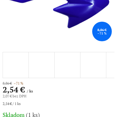
8,86 €
–71 %
8,86 €
–71 %
2,54 €
/ ks
2,07 € bez DPH
Jednotková
2,54 € / 1 ks
cena:
Skladom
(1 ks)