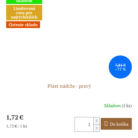
skladom
Limitovaná
cena pre
najrýchlejších
Čistenie skladu
7,81 €
–77 %
Plast nádrže - pravý
Skladom
(5 ks)
1,72 €
Do košíka
Jednotková
1,72 € / 1 ks
cena: