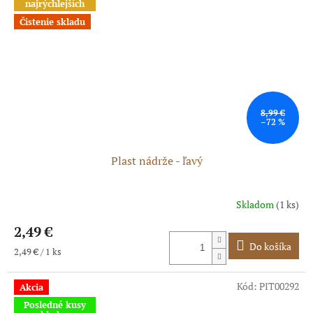
najrýchlejších
Čistenie skladu
8,99 €
–72 %
Plast nádrže - ľavý
Skladom
(1 ks)
2,49 €
Do košíka
Jednotková
2,49 € / 1 ks
cena:
Kód:
PIT00292
Akcia
Posledné kusy