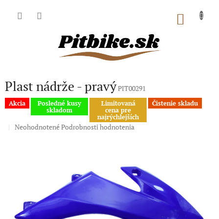
Prejsť
na
NÁKU
obsah
KOŠÍK
Plast nádrže - pravý
PIT00291
Akcia
Posledné kusy
Limitovaná
Čistenie skladu
skladom
cena pre
najrýchlejších
Priemerné
Neohodnotené
Podrobnosti hodnotenia
hodnotenie
produktu
je
0,0
z
5
hviezdičiek.