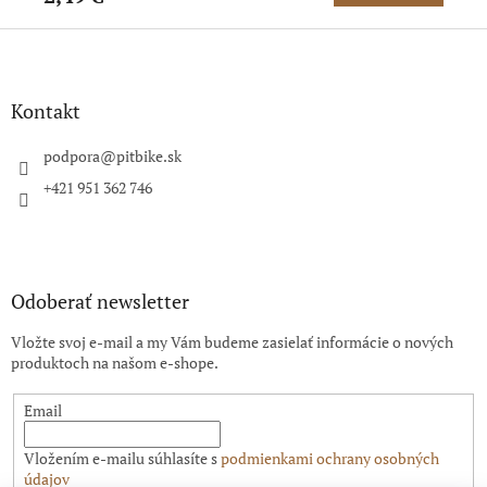
Z
á
p
ä
Kontakt
t
i
podpora
@
pitbike.sk
e
+421 951 362 746
Odoberať newsletter
Vložte svoj e-mail a my Vám budeme zasielať informácie o nových
produktoch na našom e-shope.
Email
Vložením e-mailu súhlasíte s
podmienkami ochrany osobných
údajov