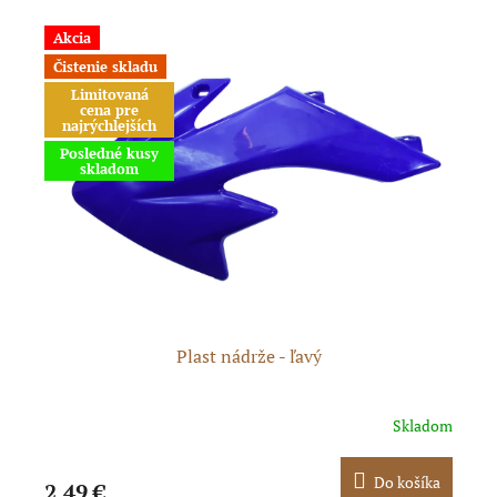
Akcia
A
Čistenie skladu
Č
Limitovaná
cena pre
najrýchlejších
Posledné kusy
skladom
Plast nádrže - ľavý
pné
Skladom
ka
Do košíka
2,49 €
2,