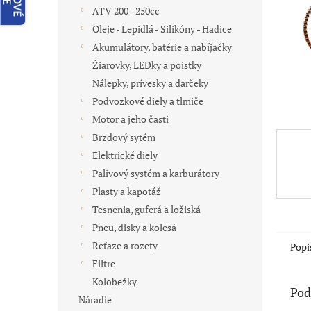
ATV 200 - 250cc
Oleje - Lepidlá - Silikóny - Hadice
Akumulátory, batérie a nabíjačky
Žiarovky, LEDky a poistky
Nálepky, prívesky a darčeky
Podvozkové diely a tlmiče
Motor a jeho časti
Brzdový sytém
Elektrické diely
Palivový systém a karburátory
Plasty a kapotáž
Tesnenia, guferá a ložiská
Pneu, disky a kolesá
Reťaze a rozety
Popi
Filtre
Kolobežky
Pod
Náradie