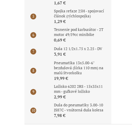
1,67 €
Spojka reťaze 25H - spojovací
článok (rýchlospojka)
1,29 €
Tesnenie pod karburátor - 2T
motor 49/59cc minibike
0,69 €
Duša 12 1/2x1.75 x 2.25 - DV
3,91 €
Pneumatika 13x5.00-6"
bezdušová (šírka 110 mm) na
malú štvorkolku
19,99 €
Ložisko 6202 2RS - 15x35x11
mm - guľkové ložisko
2,99 €
Duša do pneumatiky 3.00-10
JS87C - vnútorná duša kolesa
7,98 €
Z