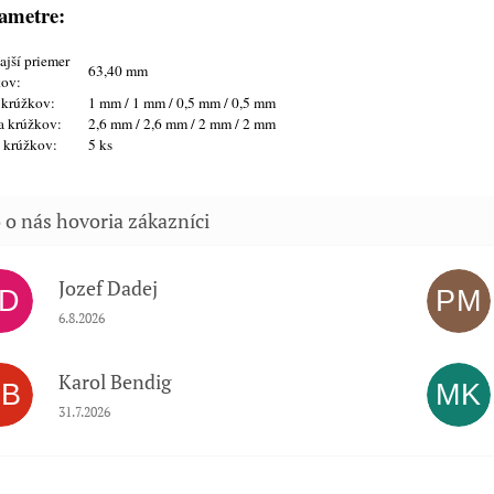
ametre:
jší priemer
63,40 mm
kov:
 krúžkov:
1 mm / 1 mm / 0,5 mm / 0,5 mm
a krúžkov:
2,6 mm / 2,6 mm / 2 mm / 2 mm
t krúžkov:
5 ks
Jozef Dadej
JD
PM
Hodnotenie obchodu je 5 z 5 hviezdičiek.
6.8.2026
Karol Bendig
KB
MK
Hodnotenie obchodu je 5 z 5 hviezdičiek.
31.7.2026