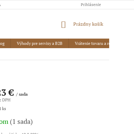
AJOV
Prihlásenie
NÁKUPNÝ
Prázdny košík
KOŠÍK
log
Výhody pre servisy a B2B
Vrátenie tovaru a reklamácia
23 €
/ sada
ez DPH
vá
1 ks
dom
(1 sada)