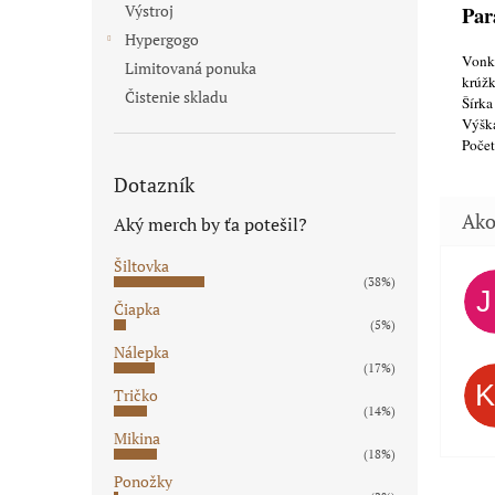
Par
Výstroj
Hypergogo
Vonka
Limitovaná ponuka
krúž
Čistenie skladu
Šírka
Výšk
Poče
Dotazník
Aký merch by ťa potešil?
Šiltovka
(38%)
Čiapka
(5%)
Nálepka
(17%)
Tričko
(14%)
Mikina
(18%)
Ponožky