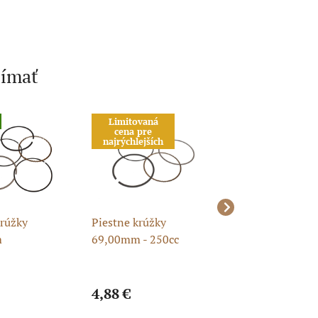
jímať
Limitovaná
Akcia
cena pre
Čistenie skladu
najrýchlejších
Limitovaná
cena pre
najrýchlejších
Posledné kusy
skladom
krúžky
Piestne krúžky
Piestná sada 63
m
69,00mm - 250cc
15mm - komplet
4,88 €
7,17 €