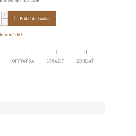
oručiť do:
10.8.2026
Pridať do košíka
 informácie
OPÝTAŤ SA
STRÁŽIŤ
ZDIEĽAŤ