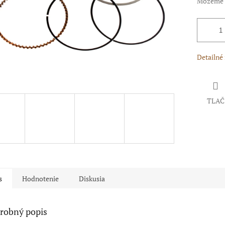
Môžeme d
Detailné
TLAČ
s
Hodnotenie
Diskusia
robný popis