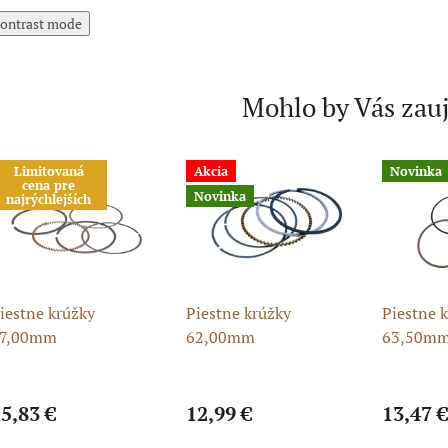
ontrast mode
Mohlo by Vás zau
Limitovaná
Akcia
Novinka
cena pre
Novinka
najrýchlejších
iestne krúžky
Piestne krúžky
Piestne 
7,00mm
62,00mm
63,50m
5,83 €
12,99 €
13,47 €