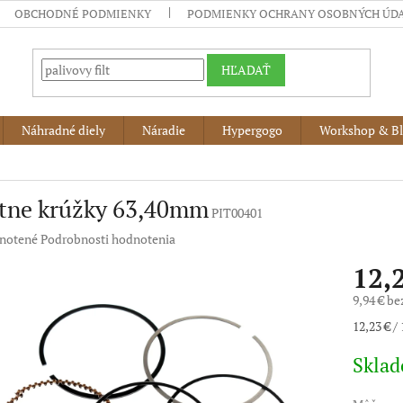
OBCHODNÉ PODMIENKY
PODMIENKY OCHRANY OSOBNÝCH ÚD
HĽADAŤ
Náhradné diely
Náradie
Hypergogo
Workshop & B
stne krúžky 63,40mm
PIT00401
né
notené
Podrobnosti hodnotenia
nie
12,
u
9,94 € b
Jednotko
12,23 € / 
cena:
iek.
Skla