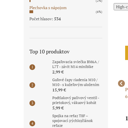
(2%)
High-c
Plechovka s nápojom
(6%)
Počet hlasov:
534
Akcia
Top 10 produktov
Zapaľovacia sviečka BM6A /
L7T - závit M14 minibike
2,99 €
Guľové čapy riadenia M10 /
M10 - s kužeľovým uložením
mm /
Piestná sada 65,50mm /
Sada valca 200cc
P
15,99 €
ný
15mm - komplet -
63,40mm / 15mm -
6
Podtlakový palivový ventil -
prietokový, vákuový kohút
Zongshen 250cc
vzduch
5,99 €
Spojka na reťaz T8F –
19,99 €
62,99 €
1
spojovací (rýchlo)článok
reťaze