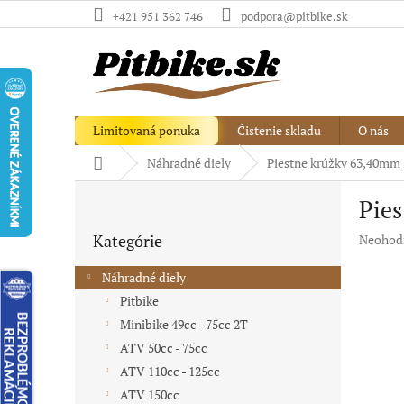
Prejsť
+421 951 362 746
podpora@pitbike.sk
na
obsah
Limitovaná ponuka
Čistenie skladu
O nás
Domov
Náhradné diely
Piestne krúžky 63,40mm
B
Pie
o
Preskočiť
č
Kategórie
Priemer
Neohod
kategórie
n
hodnote
ý
produkt
Náhradné diely
p
je
Pitbike
a
0,0
Minibike 49cc - 75cc 2T
z
n
5
e
ATV 50cc - 75cc
hviezdič
l
ATV 110cc - 125cc
ATV 150cc