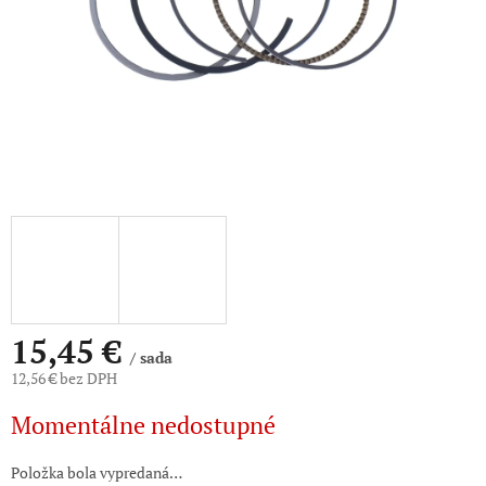
15,45 €
/ sada
12,56 € bez DPH
Jednotková
Momentálne nedostupné
cena:
Položka bola vypredaná…