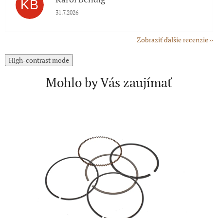
KB
Hodnotenie obchodu je 5 z 5 hviezdičiek.
31.7.2026
Zobraziť ďalšie recenzie
High-contrast mode
Mohlo by Vás zaujímať
A
Č