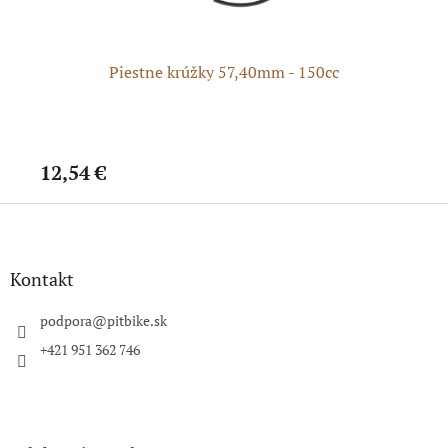
Piestne krúžky 57,40mm - 150cc
P
12,54 €
6,
Z
á
p
ä
Kontakt
t
i
podpora
@
pitbike.sk
e
+421 951 362 746