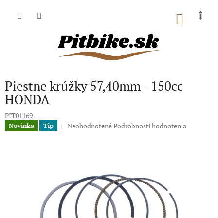
Prejsť
na
NÁKU
obsah
KOŠÍK
Piestne krúžky 57,40mm - 150cc
HONDA
PIT01169
Priemerné
Neohodnotené
Podrobnosti hodnotenia
Novinka
Tip
hodnotenie
produktu
je
0,0
z
5
hviezdičiek.