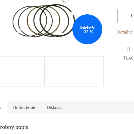
32,43 €
–22 %
Detailné
TLAČ
s
Hodnotenie
Diskusia
robný popis