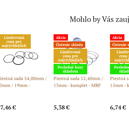
Mohlo by Vás zau
Limitovaná
Akcia
Akcia
cena pre
Čistenie skladu
Čistenie 
najrýchlejších
Limitovaná
Limito
cena pre
cena 
najrýchlejších
najrýchl
Posledné kusy
Posledn
skladom
skla
iestná sada 54,00mm /
Piestná sada 52,40mm /
Piestná 
3mm / 19mm -
13mm - komplet - MRF
15mm - k
omplet - 125cc
LIFAN 120cc
ongshen 154FMI
7,46 €
5,38 €
6,74 €