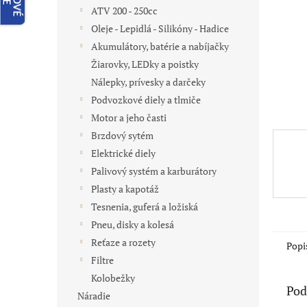
ATV 200 - 250cc
Oleje - Lepidlá - Silikóny - Hadice
Akumulátory, batérie a nabíjačky
Žiarovky, LEDky a poistky
Nálepky, prívesky a darčeky
Podvozkové diely a tlmiče
Motor a jeho časti
Brzdový sytém
Elektrické diely
Palivový systém a karburátory
Plasty a kapotáž
Tesnenia, guferá a ložiská
Pneu, disky a kolesá
Reťaze a rozety
Popi
Filtre
Kolobežky
Pod
Náradie