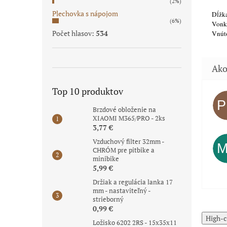
(2%)
Plechovka s nápojom
Dĺžk
(6%)
Vonka
Počet hlasov:
534
Vnút
Top 10 produktov
Brzdové obloženie na
XIAOMI M365/PRO - 2ks
3,77 €
Vzduchový filter 32mm -
CHRÓM pre pitbike a
minibike
5,99 €
Držiak a regulácia lanka 17
mm - nastaviteľný -
strieborný
0,99 €
High-c
Ložisko 6202 2RS - 15x35x11