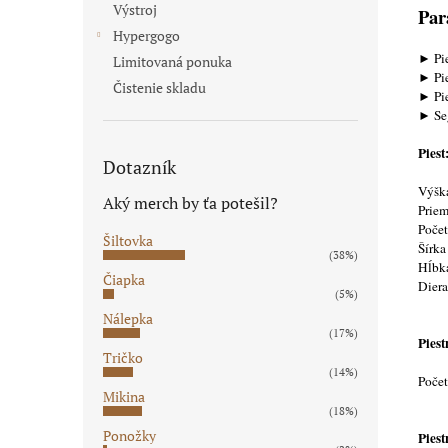
Výstroj
Par
Hypergogo
► Pie
Limitovaná ponuka
► Pie
Čistenie skladu
► Pie
► Se
Piest
Dotazník
Výšk
Aký merch by ťa potešil?
Prie
Počet
Šiltovka
Šírka
(38%)
Hĺbk
Čiapka
Diera
(5%)
Nálepka
(17%)
Piest
Tričko
(14%)
Poče
Mikina
(18%)
Ponožky
Piest