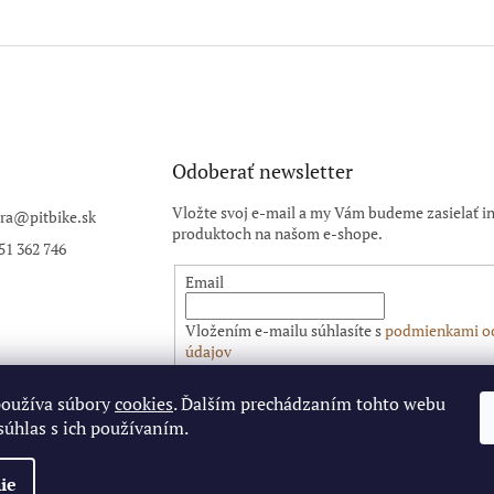
Odoberať newsletter
Vložte svoj e-mail a my Vám budeme zasielať i
ra
@
pitbike.sk
produktoch na našom e-shope.
51 362 746
Email
Vložením e-mailu súhlasíte s
podmienkami o
údajov
PRIHLÁSIŤ SA
používa súbory
cookies
. Ďalším prechádzaním tohto webu
súhlas s ich používaním.
ie