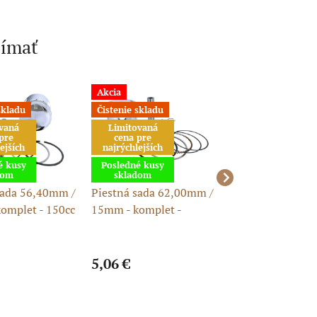
jímať
Akcia
Akcia
skladu
Čistenie skladu
vaná
Limitovaná
pre
cena pre
ejších
najrýchlejších
é kusy
Posledné kusy
dom
skladom
sada 56,40mm /
Piestná sada 62,00mm /
Piestná sada 56
omplet - 150cc
15mm - komplet -
/ 13 mm - komple
LONCIN 150cc
YX140
5,06 €
19,99 €