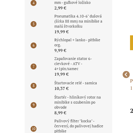
mm - guľkové ložisko
2,99 €
Pneumatika 4.10-6" dušová
(šírka 88 mm) na minibike a
malú štvorkolku
19,99 €
Akcia
Akcia
Rýchlopal + lanko - pitbike
org.
Čistenie skladu
9,99 €
Zapaľovanie stator 6-
cievkové - ATV -
4+1pin/samec
19,99 €
Piestná sada 110cc -
Piestne krúžky 60mm
P
Štartovacie relé - samica
52,40 mm / čap 13 mm -
YX160
1
10,37 €
komplet
k
Štartér - hliníkový rotor na
Z
minibike s ozubením po
obvode
14,99 €
4,98 €
2
8,99 €
Palivový filter "kocka" -
červený, do palivovej hadice
pitbike