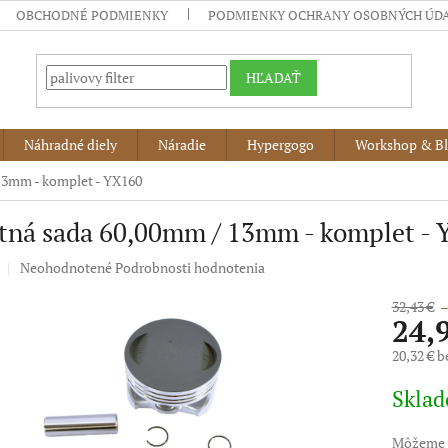
OBCHODNÉ PODMIENKY
PODMIENKY OCHRANY OSOBNÝCH ÚD
HĽADAŤ
Náhradné diely
Náradie
Hypergogo
Workshop & B
13mm - komplet - YX160
tná sada 60,00mm / 13mm - komplet -
Priemerné
Neohodnotené
Podrobnosti hodnotenia
hodnotenie
produktu
32,43 €
–
24,
je
0,0
20,32 € 
z
5
Jednotko
Skla
hviezdičiek.
cena:
Môžeme d