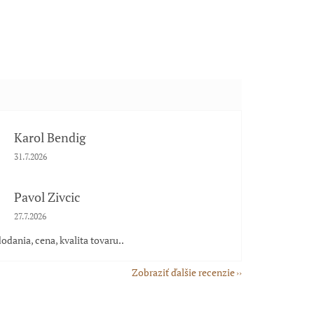
Karol Bendig
Hodnotenie obchodu je 5 z 5 hviezdičiek.
31.7.2026
Pavol Zivcic
Hodnotenie obchodu je 5 z 5 hviezdičiek.
27.7.2026
odania, cena, kvalita tovaru..
Zobraziť ďalšie recenzie