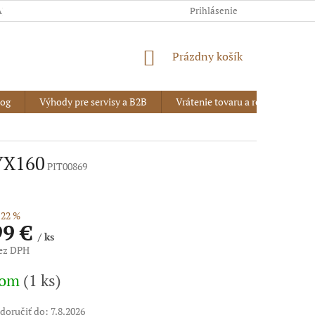
AJOV
Prihlásenie
NÁKUPNÝ
Prázdny košík
KOŠÍK
log
Výhody pre servisy a B2B
Vrátenie tovaru a reklamácia
 YX160
PIT00869
22 %
99 €
/ ks
bez DPH
vá
dom
(1 ks)
oručiť do:
7.8.2026