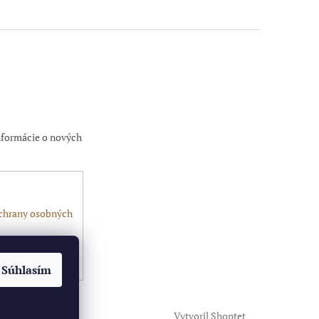
nformácie o nových
chrany osobných
Súhlasím
Vytvoril Shoptet