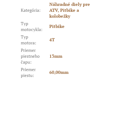
Náhradné diely pre
Kategória
:
ATV, Pitbike a
kolobežky
Typ
Pitbike
motocykla
:
Typ
4T
motora
:
Priemer
piestneho
13mm
čapu
:
Priemer
60,00mm
piestu
: