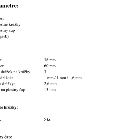
ametre:
st
stne krúžky
stny čap
gerky
:
a:
38 mm
mer:
60 mm
 drážok na krúžky:
3
 drážok:
1 mm / 1 mm / 1,6 mm
a drážky:
2,6 mm
 na piestny čap:
13 mm
ne krúžky:
t:
5 ks
ny čap: