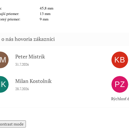
a:
45,8 mm
jší priemer:
13 mm
orný priemer:
9 mm
Peter Mistrik
PM
KB
Hodnotenie obchodu je 5 z 5 hviezdičiek.
31.7.2026
Milan Kostolník
MK
PZ
Hodnotenie obchodu je 5 z 5 hviezdičiek.
28.7.2026
Rýchlosť d
ontrast mode