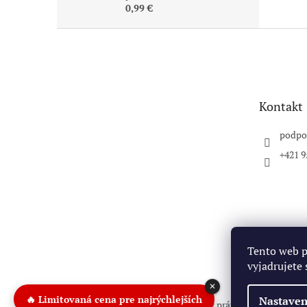
0,99 €
Z
á
p
ä
t
Kontakt
i
e
podpo
+421 9
Tento web 
vyjadrujete 
✕
Nastaven
🔥 Limitovaná cena pre najrýchlejších
Copyright 2026
Pitbike.sk
. Všetky práva vyhradené.