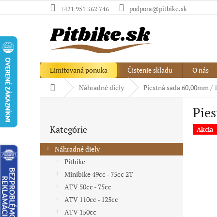
Prejsť
+421 951 362 746
podpora@pitbike.sk
na
obsah
Limitovaná ponuka
Čistenie skladu
O nás
Domov
Náhradné diely
Piestná sada 60,00mm / 
B
Pies
o
Preskočiť
č
Kategórie
kategórie
Akcia
n
ý
Náhradné diely
p
Pitbike
a
Minibike 49cc - 75cc 2T
n
e
ATV 50cc - 75cc
l
ATV 110cc - 125cc
ATV 150cc