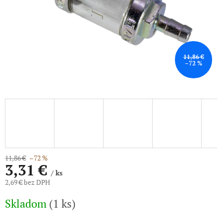
11,86 €
–72 %
11,86 €
–72 %
3,31 €
/ ks
2,69 € bez DPH
Jednotková
Skladom
(1 ks)
cena: