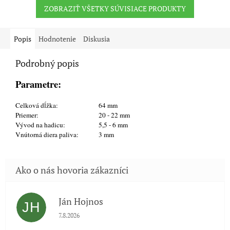
ZOBRAZIŤ VŠETKY SÚVISIACE PRODUKTY
Popis
Hodnotenie
Diskusia
Podrobný popis
Parametre:
Celková dĺžka:
64 mm
Priemer:
20 - 22 mm
Vývod na hadicu:
5,5 - 6 mm
Vnútorná diera paliva:
3 mm
Ján Hojnos
JH
Hodnotenie obchodu je 5 z 5 hviezdičiek.
7.8.2026