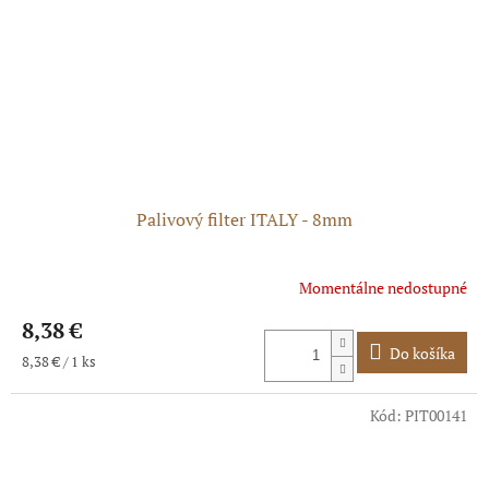
Palivový filter ITALY - 8mm
Momentálne nedostupné
8,38 €
Do košíka
Jednotková
8,38 € / 1 ks
cena:
Kód:
PIT00141