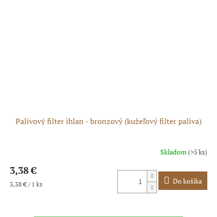
Palivový filter ihlan - bronzový (kužeľový filter paliva)
Skladom
(>5 ks)
3,38 €
Do košíka
Jednotková
3,38 € / 1 ks
cena: