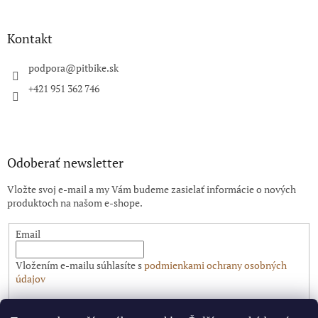
á
p
ä
Kontakt
t
i
podpora
@
pitbike.sk
e
+421 951 362 746
Odoberať newsletter
Vložte svoj e-mail a my Vám budeme zasielať informácie o nových
produktoch na našom e-shope.
Email
Vložením e-mailu súhlasíte s
podmienkami ochrany osobných
údajov
PRIHLÁSIŤ SA