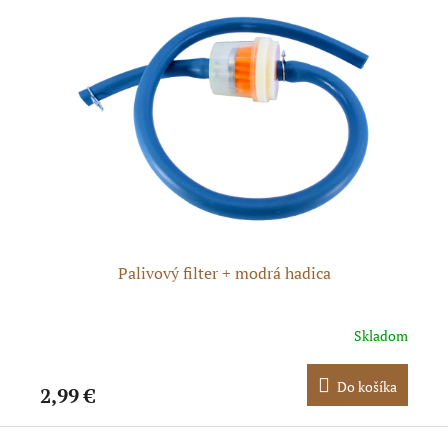
Palivový filter + modrá hadica
pné
Skladom
ka
Do košíka
2,99 €
5,
Z