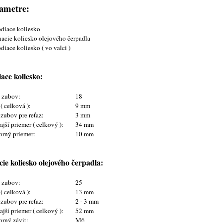
ametre:
diace koliesko
cie koliesko olejového čerpadla
iace koliesko ( vo valci )
ace koliesko:
t zubov:
18
 ( celková ):
9 mm
 zubov pre reťaz:
3 mm
jší priemer ( celkový ):
34 mm
orný priemer:
10 mm
ie koliesko olejového čerpadla:
t zubov:
25
 ( celková ):
13 mm
 zubov pre reťaz:
2 - 3 mm
jší priemer ( celkový ):
52 mm
orný závit:
M6