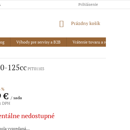
AJOV
Prihlásenie
NÁKUPNÝ
Prázdny košík
KOŠÍK
log
Výhody pre servisy a B2B
Vrátenie tovaru a reklamácia
10-125cc
PIT01103
 %
9 €
/ sada
ez DPH
vá
ntálne nedostupné
bola vypredaná…