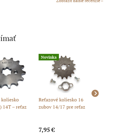
Zobraziť ďalšie recenzie
jímať
Novinka
Novinka
 koliesko
Reťazové koliesko 16
Reťazové koliesk
) 14T – reťaz
zubov 14/17 pre reťaz
zubov 14/17 pre 
/17
420 + závlačka a skrutky
420 + závlačka a 
7,95 €
9,27 €