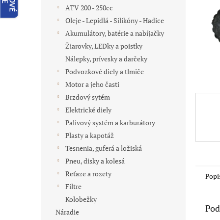
ATV 200 - 250cc
Oleje - Lepidlá - Silikóny - Hadice
Akumulátory, batérie a nabíjačky
Žiarovky, LEDky a poistky
Nálepky, prívesky a darčeky
Podvozkové diely a tlmiče
Motor a jeho časti
Brzdový sytém
Elektrické diely
Palivový systém a karburátory
Plasty a kapotáž
Tesnenia, guferá a ložiská
Pneu, disky a kolesá
Reťaze a rozety
Popi
Filtre
Kolobežky
Pod
Náradie