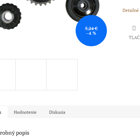
Detailné
5,24 €
–4 %
TLAČ
s
Hodnotenie
Diskusia
robný popis