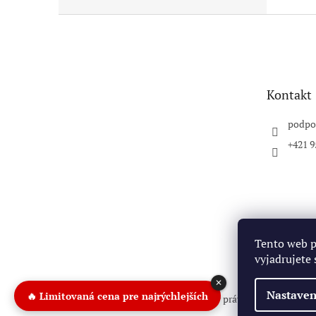
Z
á
p
ä
t
Kontakt
i
e
podpo
+421 9
Tento web 
vyjadrujete 
✕
🔥 Limitovaná cena pre najrýchlejších
Nastaven
Copyright 2026
Pitbike.sk
. Všetky práva vyhradené.