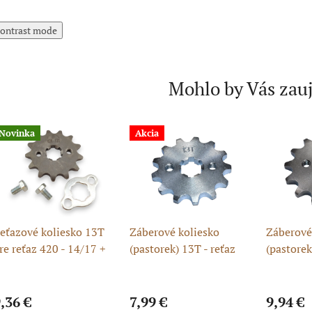
ontrast mode
Mohlo by Vás zau
Novinka
Akcia
eťazové koliesko 13T
Záberové koliesko
Záberové
re reťaz 420 - 14/17 +
(pastorek) 13T - reťaz
(pastorek
krutky
420H - 14/17
420H, 14
,36 €
7,99 €
9,94 €