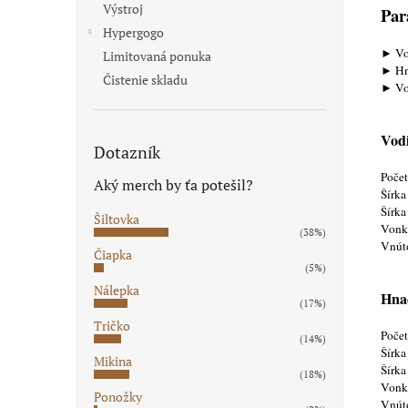
Výstroj
Par
Hypergogo
► Vo
Limitovaná ponuka
► Hna
Čistenie skladu
► Vod
Vodi
Dotazník
Poče
Aký merch by ťa potešil?
Šírka
Šírka
Šiltovka
Vonka
(38%)
Vnút
Čiapka
(5%)
Nálepka
Hnac
(17%)
Tričko
Poče
(14%)
Šírka
Mikina
Šírka
(18%)
Vonka
Ponožky
Vnút