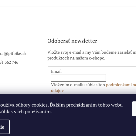
Odoberať newsletter
Vložte svoj e-mail a my Vám budeme zasielať i
ra
@
pitbike.sk
produktoch na našom e-shope.
51 362 746
Email
Vložením e-mailu súhlasíte s
podmienkami o
údajov
PRIHLÁSIŤ SA
používa súbory
cookies
. Ďalším prechádzaním tohto webu
súhlas s ich používaním.
ie