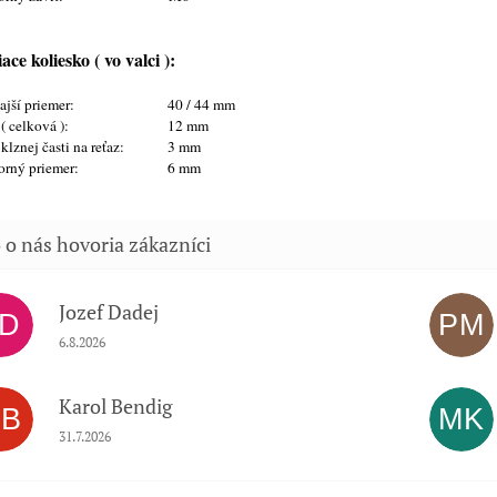
ace koliesko ( vo valci ):
jší priemer:
40 / 44 mm
 ( celková ):
12 mm
 klznej časti na reťaz:
3 mm
orný priemer:
6 mm
Jozef Dadej
JD
PM
Hodnotenie obchodu je 5 z 5 hviezdičiek.
6.8.2026
Karol Bendig
KB
MK
Hodnotenie obchodu je 5 z 5 hviezdičiek.
31.7.2026