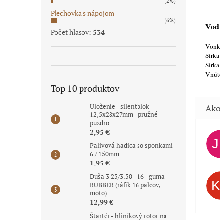
(2%)
Plechovka s nápojom
(6%)
Vodi
Počet hlasov:
534
Vonka
Šírka
Šírka
Vnút
Top 10 produktov
Uloženie - silentblok
12,5x28x27mm - pružné
puzdro
2,95 €
Palivová hadica so sponkami
6 / 150mm
1,95 €
Duša 3.25/3.50 - 16 - guma
RUBBER (ráfik 16 palcov,
moto)
12,99 €
Štartér - hliníkový rotor na