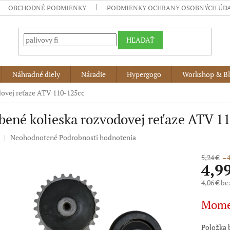
OBCHODNÉ PODMIENKY
PODMIENKY OCHRANY OSOBNÝCH ÚD
HĽADAŤ
Náhradné diely
Náradie
Hypergogo
Workshop & B
ovej reťaze ATV 110-125cc
ené kolieska rozvodovej reťaze ATV 1
Priemerné
Neohodnotené
Podrobnosti hodnotenia
hodnotenie
produktu
5,24 €
–4
4,9
je
0,0
4,06 € b
z
5
Jednotko
Mome
hviezdičiek.
cena:
Položka 