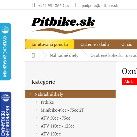
Prejsť
+421 951 362 746
podpora@pitbike.sk
na
obsah
Limitovaná ponuka
Čistenie skladu
O nás
Domov
Náhradné diely
Ozubené kolieska rozvod
B
Ozub
o
Preskočiť
č
Kategórie
kategórie
Akcia
n
ý
Náhradné diely
p
Pitbike
a
Minibike 49cc - 75cc 2T
n
e
ATV 50cc - 75cc
l
ATV 110cc - 125cc
ATV 150cc