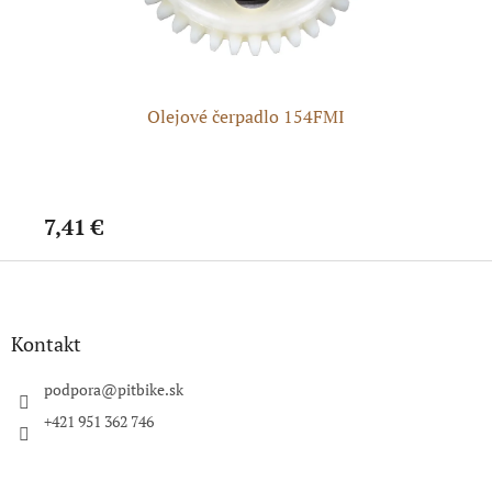
ke
Olejové čerpadlo 154FMI
7,41 €
10
Z
á
p
ä
Kontakt
t
i
podpora
@
pitbike.sk
e
+421 951 362 746