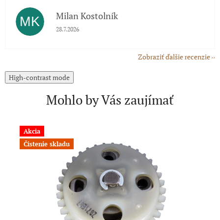
Milan Kostolník
MK
Hodnotenie obchodu je 5 z 5 hviezdičiek.
28.7.2026
Zobraziť ďalšie recenzie
High-contrast mode
Mohlo by Vás zaujímať
Akcia
Čistenie skladu