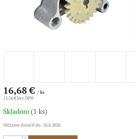
16,68 €
/ ks
13,56 € bez DPH
Jednotková
Skladom
(1 ks)
cena:
Môžeme doručiť do:
10.8.2026