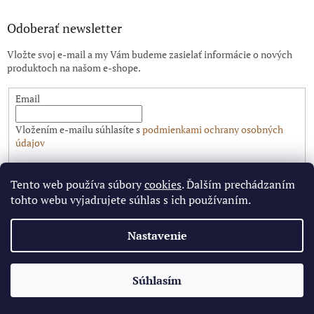
Odoberať newsletter
Vložte svoj e-mail a my Vám budeme zasielať informácie o nových
produktoch na našom e-shope.
Email
Vložením e-mailu súhlasíte s
podmienkami ochrany osobných
údajov
PRIHLÁSIŤ SA
Tento web používa súbory
cookies
. Ďalším prechádzaním
tohto webu vyjadrujete súhlas s ich používaním.
Nastavenie
Vytvoril Shoptet
✕
Súhlasím
Copyright 2026
Pitbike.sk
. Všetky práva vyhradené.
🔥 Limitovaná cena pre najrýchlejších