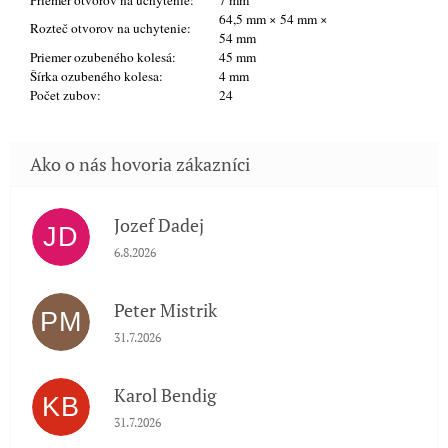
Priemer otvorov na uchytenie:
7 mm
64,5 mm × 54 mm ×
Rozteč otvorov na uchytenie:
54 mm
Priemer ozubeného kolesá:
45 mm
Šírka ozubeného kolesa:
4 mm
Počet zubov:
24
Jozef Dadej
JD
Hodnotenie obchodu je 5 z 5 hviezdičiek.
6.8.2026
Peter Mistrik
PM
Hodnotenie obchodu je 5 z 5 hviezdičiek.
31.7.2026
Karol Bendig
KB
Hodnotenie obchodu je 5 z 5 hviezdičiek.
31.7.2026