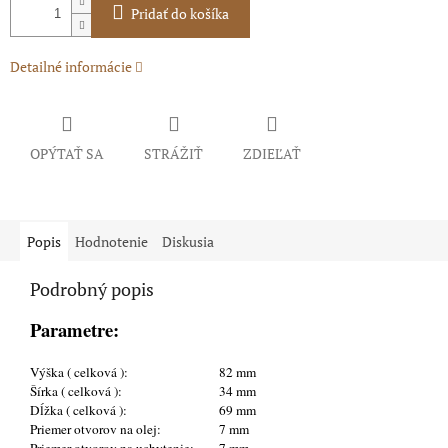
Pridať do košíka
Detailné informácie
OPÝTAŤ SA
STRÁŽIŤ
ZDIEĽAŤ
Popis
Hodnotenie
Diskusia
Podrobný popis
Parametre:
Výška ( celková ):
82 mm
Šírka ( celková ):
34 mm
Dĺžka ( celková ):
69 mm
Priemer otvorov na olej:
7 mm