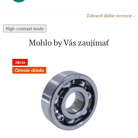
Zobraziť ďalšie recenzie
High-contrast mode
Mohlo by Vás zaujímať
Akcia
A
Čistenie skladu
Č