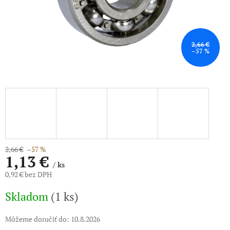
2,66 €
–57 %
2,66 €
–57 %
1,13 €
/ ks
0,92 € bez DPH
Jednotková
Skladom
(1 ks)
cena:
Môžeme doručiť do:
10.8.2026