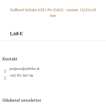
Guľkové ložisko 6201 P6 (C&U) - rozmer 12x32x10
mm
1,68 €
1,
Z
á
p
ä
Kontakt
t
i
podpora
@
pitbike.sk
e
+421 951 362 746
Odoberať newsletter