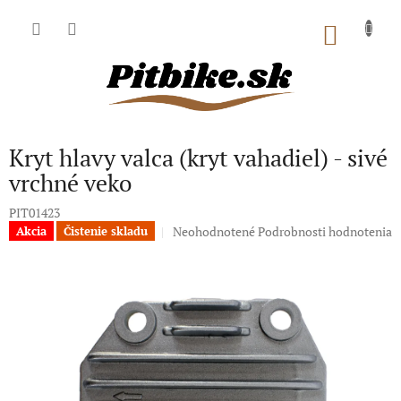
Prejsť
na
NÁKU
obsah
KOŠÍK
Kryt hlavy valca (kryt vahadiel) - sivé
vrchné veko
PIT01423
Priemerné
Neohodnotené
Podrobnosti hodnotenia
Akcia
Čistenie skladu
hodnotenie
produktu
je
0,0
z
5
hviezdičiek.