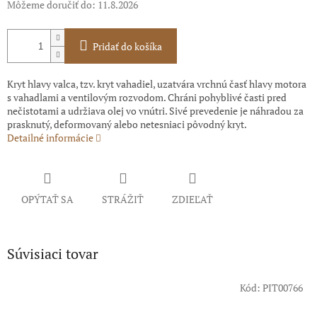
Môžeme doručiť do:
11.8.2026
Pridať do košíka
Kryt hlavy valca, tzv. kryt vahadiel, uzatvára vrchnú časť hlavy motora
s vahadlami a ventilovým rozvodom. Chráni pohyblivé časti pred
nečistotami a udržiava olej vo vnútri. Sivé prevedenie je náhradou za
prasknutý, deformovaný alebo netesniaci pôvodný kryt.
Detailné informácie
OPÝTAŤ SA
STRÁŽIŤ
ZDIEĽAŤ
Súvisiaci tovar
Kód:
PIT00766