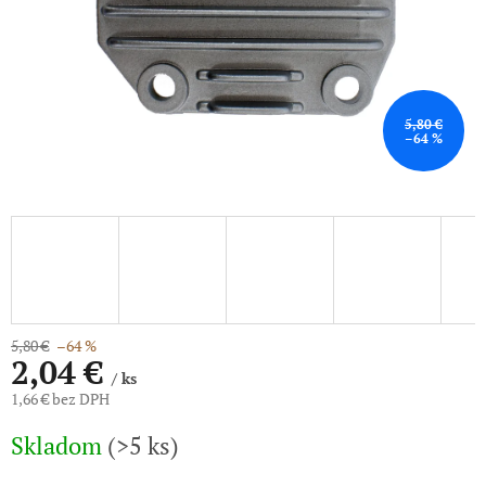
5,80 €
–64 %
5,80 €
–64 %
2,04 €
/ ks
1,66 € bez DPH
Jednotková
Skladom
(>5 ks)
cena: