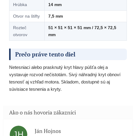
Hrúbka
14 mm
Otvor na štifty
7,5 mm
Rozteč
51 × 51 × 51 × 51 mm / 72,5 × 72,5
otvorov
mm
Prečo práve tento diel
Netesniaci alebo prasknutý kryt hlavy púšťa olej a
vystavuje rozvod nečistotám. Sivý náhradný kryt obnoví
tesnosť aj vzhľad motora. Skladom, dostupné sú aj
súvisiace tesnenia a kryty.
Ján Hojnos
JH