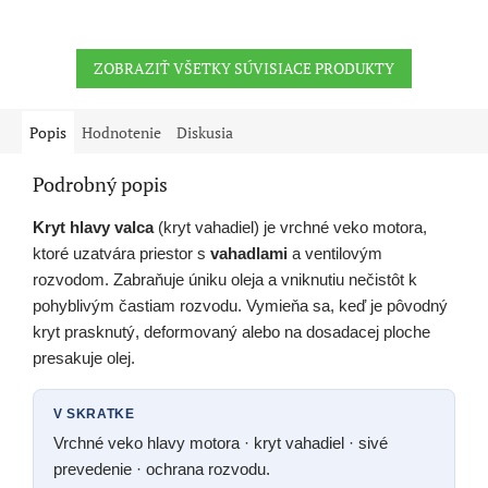
ZOBRAZIŤ VŠETKY SÚVISIACE PRODUKTY
Popis
Hodnotenie
Diskusia
Podrobný popis
Kryt hlavy valca
(kryt vahadiel) je vrchné veko motora,
ktoré uzatvára priestor s
vahadlami
a ventilovým
rozvodom. Zabraňuje úniku oleja a vniknutiu nečistôt k
pohyblivým častiam rozvodu. Vymieňa sa, keď je pôvodný
kryt prasknutý, deformovaný alebo na dosadacej ploche
presakuje olej.
V SKRATKE
Vrchné veko hlavy motora · kryt vahadiel · sivé
prevedenie · ochrana rozvodu.