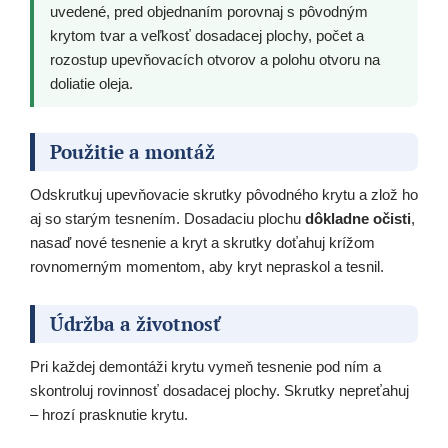
uvedené, pred objednaním porovnaj s pôvodným
krytom tvar a veľkosť dosadacej plochy, počet a
rozostup upevňovacích otvorov a polohu otvoru na
doliatie oleja.
Použitie a montáž
Odskrutkuj upevňovacie skrutky pôvodného krytu a zlož ho
aj so starým tesnením. Dosadaciu plochu
dôkladne očisti
,
nasaď nové tesnenie a kryt a skrutky doťahuj krížom
rovnomerným momentom, aby kryt nepraskol a tesnil.
Údržba a životnosť
Pri každej demontáži krytu vymeň tesnenie pod ním a
skontroluj rovinnosť dosadacej plochy. Skrutky nepreťahuj
– hrozí prasknutie krytu.