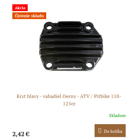
Akcia
A
Čistenie skladu
Č
Kryt hlavy - vahadiel čierny - ATV / Pitbike 110-
125cc
dom
Skladom
ka
Do košíka
2,42 €
2,