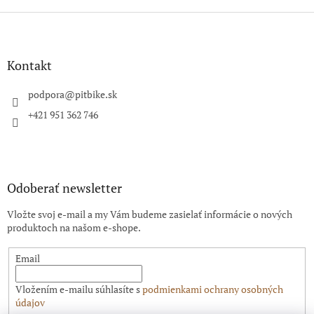
Z
á
p
ä
Kontakt
t
i
podpora
@
pitbike.sk
e
+421 951 362 746
Odoberať newsletter
Vložte svoj e-mail a my Vám budeme zasielať informácie o nových
produktoch na našom e-shope.
Email
Vložením e-mailu súhlasíte s
podmienkami ochrany osobných
údajov