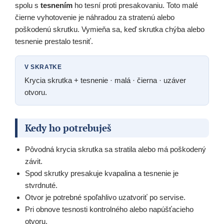
spolu s
tesnením
ho tesní proti presakovaniu. Toto malé
čierne vyhotovenie je náhradou za stratenú alebo
poškodenú skrutku. Vymieňa sa, keď skrutka chýba alebo
tesnenie prestalo tesniť.
V SKRATKE
Krycia skrutka + tesnenie · malá · čierna · uzáver
otvoru.
Kedy ho potrebuješ
Pôvodná krycia skrutka sa stratila alebo má poškodený
závit.
Spod skrutky presakuje kvapalina a tesnenie je
stvrdnuté.
Otvor je potrebné spoľahlivo uzatvoriť po servise.
Pri obnove tesnosti kontrolného alebo napúšťacieho
otvoru.