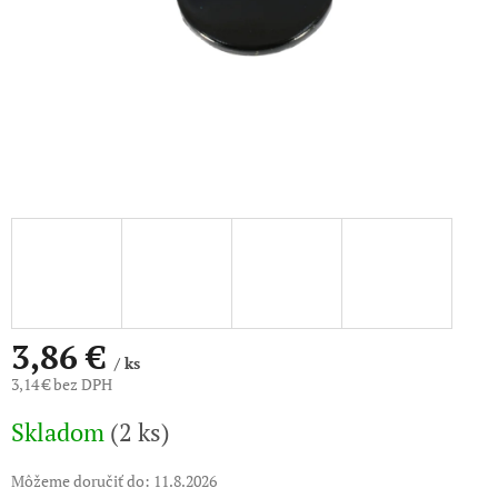
3,86 €
/ ks
3,14 € bez DPH
Jednotková
Skladom
(2 ks)
cena:
Môžeme doručiť do:
11.8.2026