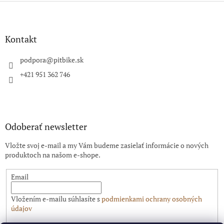
Z
á
p
ä
Kontakt
t
i
podpora
@
pitbike.sk
e
+421 951 362 746
Odoberať newsletter
Vložte svoj e-mail a my Vám budeme zasielať informácie o nových
produktoch na našom e-shope.
Email
Vložením e-mailu súhlasíte s
podmienkami ochrany osobných
údajov