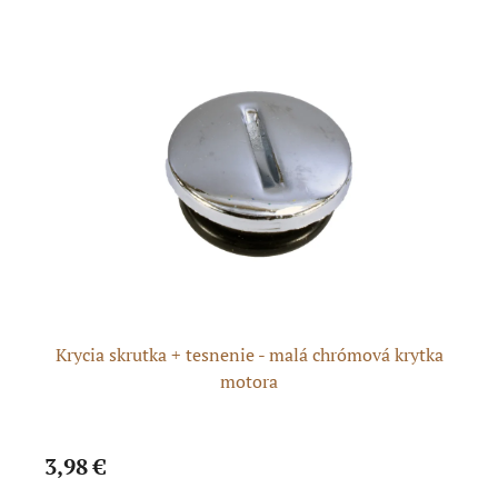
Krycia skrutka + tesnenie - malá chrómová krytka
motora
3,98 €
3,