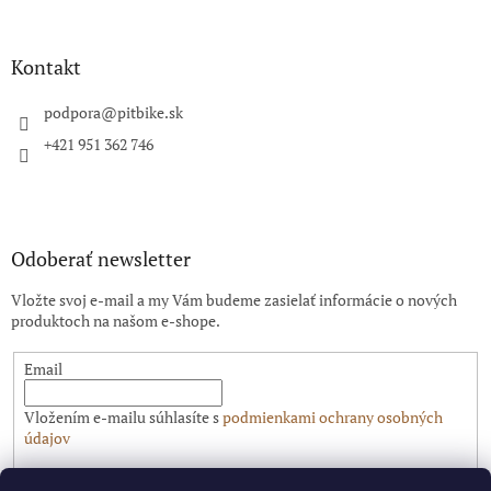
á
p
ä
Kontakt
t
i
podpora
@
pitbike.sk
e
+421 951 362 746
Odoberať newsletter
Vložte svoj e-mail a my Vám budeme zasielať informácie o nových
produktoch na našom e-shope.
Email
Vložením e-mailu súhlasíte s
podmienkami ochrany osobných
údajov
PRIHLÁSIŤ SA