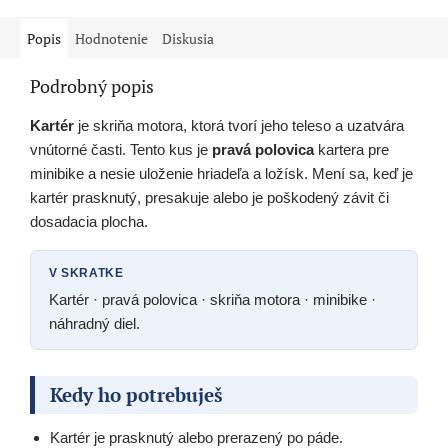
Popis
Hodnotenie
Diskusia
Podrobný popis
Kartér
je skriňa motora, ktorá tvorí jeho teleso a uzatvára
vnútorné časti. Tento kus je
pravá polovica
kartera pre
minibike a nesie uloženie hriadeľa a ložísk. Mení sa, keď je
kartér prasknutý, presakuje alebo je poškodený závit či
dosadacia plocha.
V SKRATKE
Kartér · pravá polovica · skriňa motora · minibike ·
náhradný diel.
Kedy ho potrebuješ
Kartér je prasknutý alebo prerazený po páde.