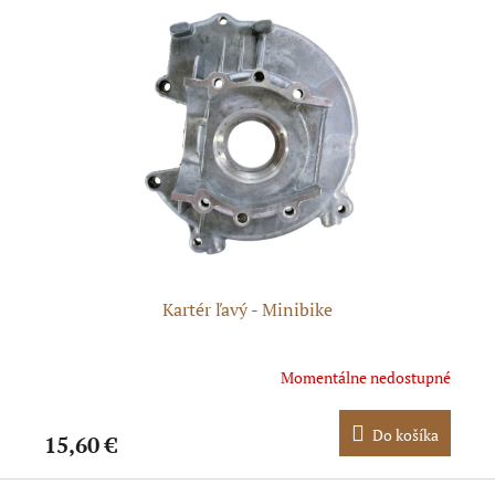
Č
Kartér ľavý - Minibike
Sk
dom
Momentálne nedostupné
ka
Do košíka
15,60 €
0,
Z