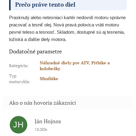
Prečo práve tento diel
Prasknutý alebo netesniaci kartér nedovolí motoru správne
pracovať a tesniť olej. Nová pravá polovica vráti motoru
pevné teleso a tesnosť. Skladom, dostupné sú aj tesnenia,
ložiská a ďalšie diely motora.
Dodatočné parametre
Náhradné diely pre ATV, Pitbike a
Kategória
:
kolobežky
Typ
Minibike
motocykla
:
Ján Hojnos
JH
Hodnotenie obchodu je 5 z 5 hviezdičiek.
7.8.2026