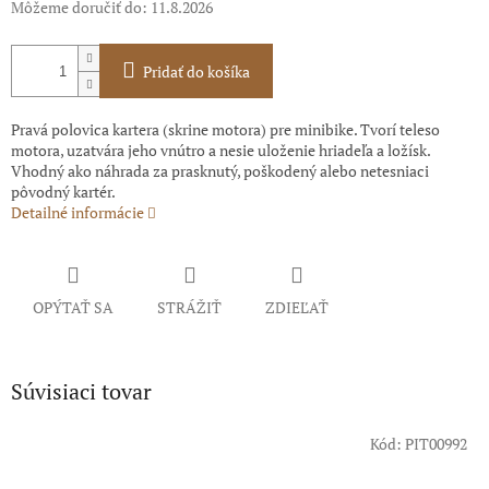
Môžeme doručiť do:
11.8.2026
Pridať do košíka
Pravá polovica kartera (skrine motora) pre minibike. Tvorí teleso
motora, uzatvára jeho vnútro a nesie uloženie hriadeľa a ložísk.
Vhodný ako náhrada za prasknutý, poškodený alebo netesniaci
pôvodný kartér.
Detailné informácie
OPÝTAŤ SA
STRÁŽIŤ
ZDIEĽAŤ
Súvisiaci tovar
Kód:
PIT00992