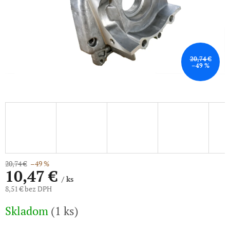
20,74 €
–49 %
20,74 €
–49 %
10,47 €
/ ks
8,51 € bez DPH
Jednotková
Skladom
(1 ks)
cena: