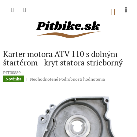
Prejsť
na
NÁKU
obsah
KOŠÍK
Karter motora ATV 110 s dolným
štartérom - kryt statora strieborný
PIT00889
Priemerné
Neohodnotené
Podrobnosti hodnotenia
Novinka
hodnotenie
produktu
je
0,0
z
5
hviezdičiek.