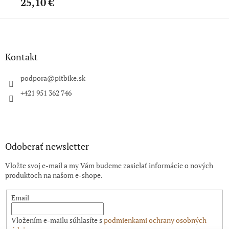
25,10 €
34
Z
á
p
ä
Kontakt
t
i
podpora
@
pitbike.sk
e
+421 951 362 746
Odoberať newsletter
Vložte svoj e-mail a my Vám budeme zasielať informácie o nových
produktoch na našom e-shope.
Email
Vložením e-mailu súhlasíte s
podmienkami ochrany osobných