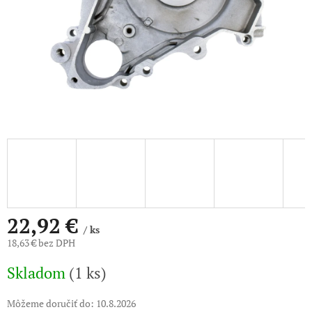
22,92 €
/ ks
18,63 € bez DPH
Jednotková
Skladom
(1 ks)
cena:
Môžeme doručiť do:
10.8.2026