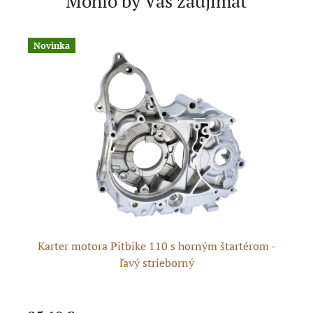
Mohlo by Vás zaujímať
Novinka
A
ko
Karter motora Pitbike 110 s horným štartérom -
ľavý strieborný