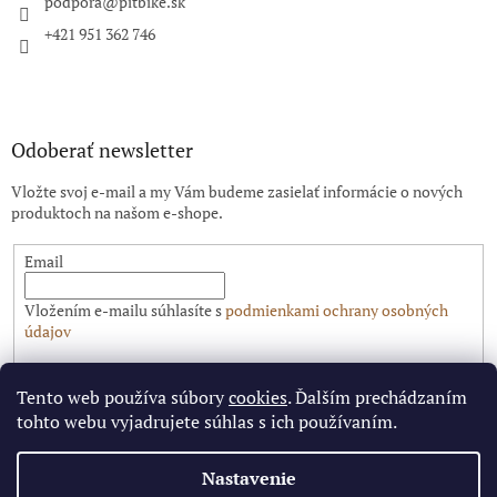
i
podpora
@
pitbike.sk
e
+421 951 362 746
Odoberať newsletter
Vložte svoj e-mail a my Vám budeme zasielať informácie o nových
produktoch na našom e-shope.
Email
Vložením e-mailu súhlasíte s
podmienkami ochrany osobných
údajov
PRIHLÁSIŤ SA
Tento web používa súbory
cookies
. Ďalším prechádzaním
tohto webu vyjadrujete súhlas s ich používaním.
Nastavenie
Vytvoril Shoptet