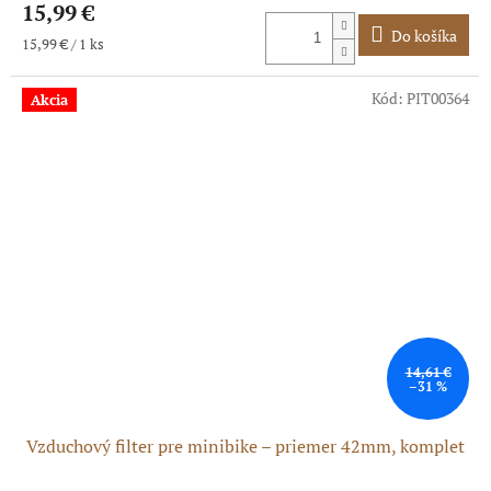
15,99 €
produktu
je
Do košíka
Jednotková
15,99 € / 1 ks
5,0
cena:
z
5
Kód:
PIT00364
Akcia
hviezdičiek.
14,61 €
–31 %
Vzduchový filter pre minibike – priemer 42mm, komplet