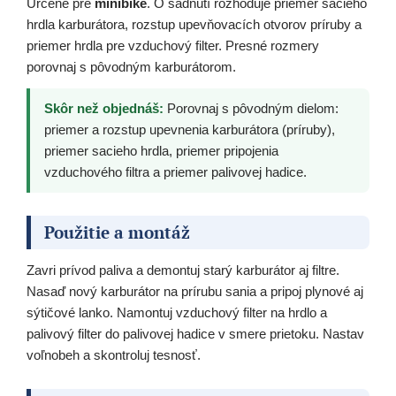
Určené pre
minibike
. O sadnutí rozhoduje priemer sacieho
hrdla karburátora, rozstup upevňovacích otvorov príruby a
priemer hrdla pre vzduchový filter. Presné rozmery
porovnaj s pôvodným karburátorom.
Skôr než objednáš:
Porovnaj s pôvodným dielom:
priemer a rozstup upevnenia karburátora (príruby),
priemer sacieho hrdla, priemer pripojenia
vzduchového filtra a priemer palivovej hadice.
Použitie a montáž
Zavri prívod paliva a demontuj starý karburátor aj filtre.
Nasaď nový karburátor na prírubu sania a pripoj plynové aj
sýtičové lanko. Namontuj vzduchový filter na hrdlo a
palivový filter do palivovej hadice v smere prietoku. Nastav
voľnobeh a skontroluj tesnosť.