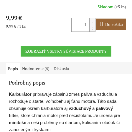
Skladom
(>5 ks)
Priemerné
hodnotenie
9,99 €
produktu
je
Do košíka
Jednotková
9,99 € / 1 ks
5,0
cena:
z
5
hviezdičiek.
ZOBRAZIŤ VŠETKY SÚVISIACE PRODUKTY
Popis
Hodnotenie (5)
Diskusia
Podrobný popis
Karburátor
pripravuje zápalnú zmes paliva a vzduchu a
rozhoduje o štarte, voľnobehu aj ťahu motora. Táto sada
obsahuje okrem karburátora aj
vzduchový
a
palivový
filter
, ktoré chránia motor pred nečistotami. Je určená pre
minibike
a rieši problémy so štartom, kolísaním otáčok či
zanesenými tryskami.