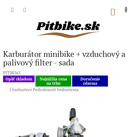
Prejsť
na
NÁKU
obsah
KOŠÍK
Karburátor minibike + vzduchový a
palivový filter - sada
PIT00363
Opäť skladom
Najnižšia cena
Doručenie
na trhu
zdarma
Priemerné
5 hodnotení
Podrobnosti hodnotenia
hodnotenie
produktu
je
5,0
z
5
hviezdičiek.