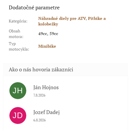
Dodatočné parametre
Náhradné diely pre ATV, Pitbike a
Kategória
:
kolobežky
Obsah
49cc, 59cc
motora
:
Typ
Minibike
motocykla
:
Ján Hojnos
JH
Hodnotenie obchodu je 5 z 5 hviezdičiek.
7.8.2026
Jozef Dadej
JD
Hodnotenie obchodu je 5 z 5 hviezdičiek.
6.8.2026