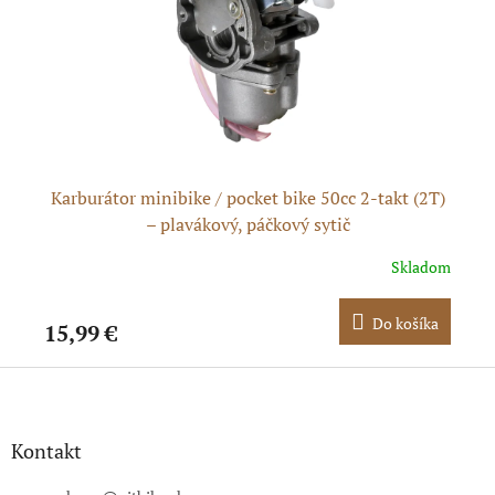
Karburátor minibike / pocket bike 50cc 2-takt (2T)
– plavákový, páčkový sytič
dom
Skladom
ka
Do košíka
15,99 €
2,
Z
á
p
ä
Kontakt
t