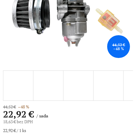
44,52 €
–48 %
44,52 €
–48 %
22,92 €
/ sada
18,63 € bez DPH
Jednotková
22,92 € / 1 ks
cena: