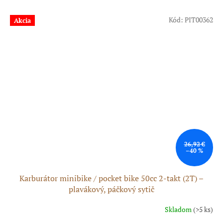
Kód:
PIT00362
Akcia
26,92 €
–40 %
Karburátor minibike / pocket bike 50cc 2-takt (2T) –
plavákový, páčkový sytič
Skladom
(>5 ks)
Priemerné
hodnotenie