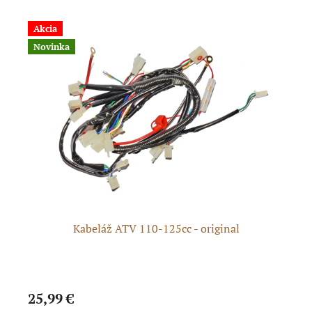
Akcia
N
Novinka
Kabeláž ATV 110-125cc - original
25,99 €
22