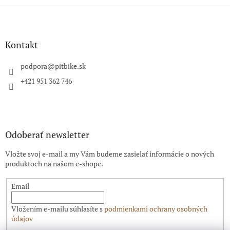
Z
á
p
ä
Kontakt
t
i
podpora
@
pitbike.sk
e
+421 951 362 746
Odoberať newsletter
Vložte svoj e-mail a my Vám budeme zasielať informácie o nových
produktoch na našom e-shope.
Email
Vložením e-mailu súhlasíte s
podmienkami ochrany osobných
údajov