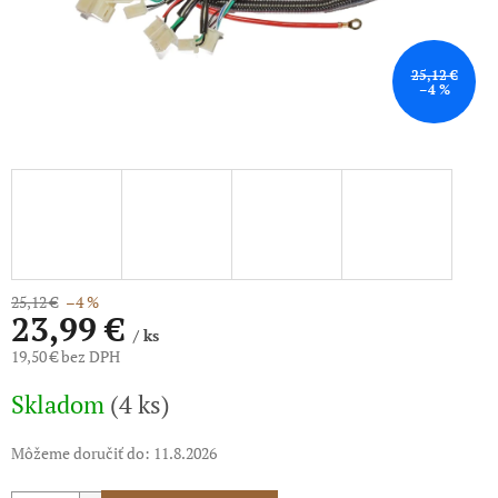
25,12 €
–4 %
25,12 €
–4 %
23,99 €
/ ks
19,50 € bez DPH
Jednotková
Skladom
(4 ks)
cena:
Môžeme doručiť do:
11.8.2026