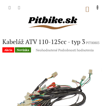
Prejsť
na
NÁKU
obsah
KOŠÍK
Kabeláž ATV 110-125cc - typ 3
PIT00803
Priemerné
Neohodnotené
Podrobnosti hodnotenia
Akcia
Novinka
hodnotenie
produktu
je
0,0
z
5
hviezdičiek.