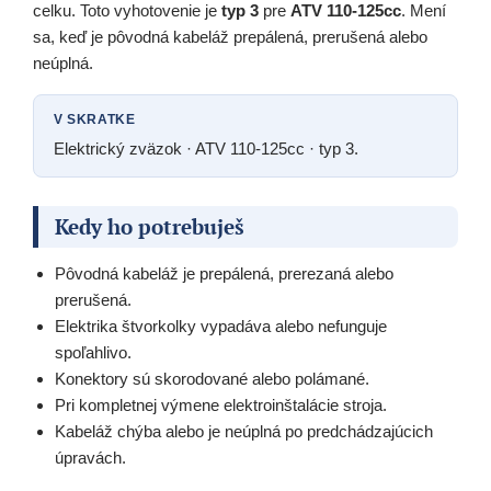
celku. Toto vyhotovenie je
typ 3
pre
ATV 110-125cc
. Mení
sa, keď je pôvodná kabeláž prepálená, prerušená alebo
neúplná.
V SKRATKE
Elektrický zväzok · ATV 110-125cc · typ 3.
Kedy ho potrebuješ
Pôvodná kabeláž je prepálená, prerezaná alebo
prerušená.
Elektrika štvorkolky vypadáva alebo nefunguje
spoľahlivo.
Konektory sú skorodované alebo polámané.
Pri kompletnej výmene elektroinštalácie stroja.
Kabeláž chýba alebo je neúplná po predchádzajúcich
úpravách.