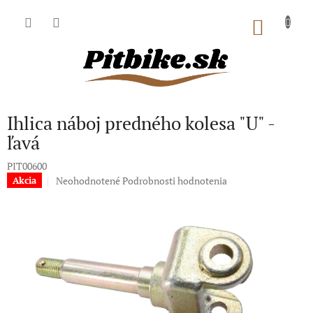
Prejsť
na
NÁKU
obsah
KOŠÍK
Ihlica náboj predného kolesa "U" -
ľavá
PIT00600
Priemerné
Neohodnotené
Podrobnosti hodnotenia
Akcia
hodnotenie
produktu
je
0,0
z
5
hviezdičiek.