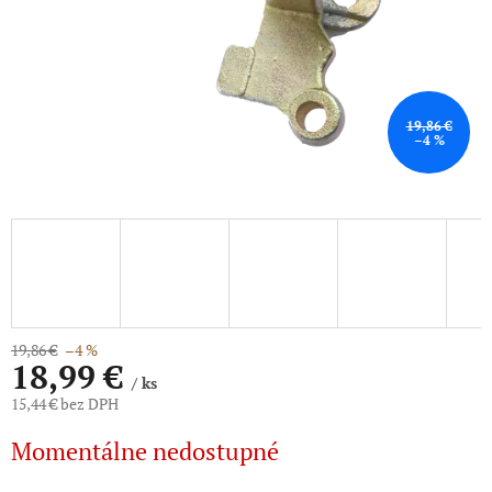
19,86 €
–4 %
19,86 €
–4 %
18,99 €
/ ks
15,44 € bez DPH
Jednotková
Momentálne nedostupné
cena: