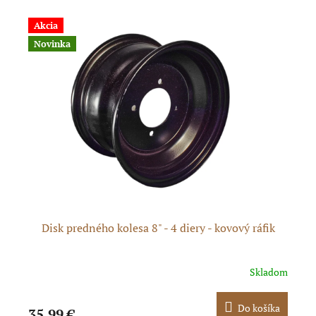
Akcia
Novinka
Disk predného kolesa 8" - 4 diery - kovový ráfik
dom
Skladom
ka
Do košíka
35,99 €
18