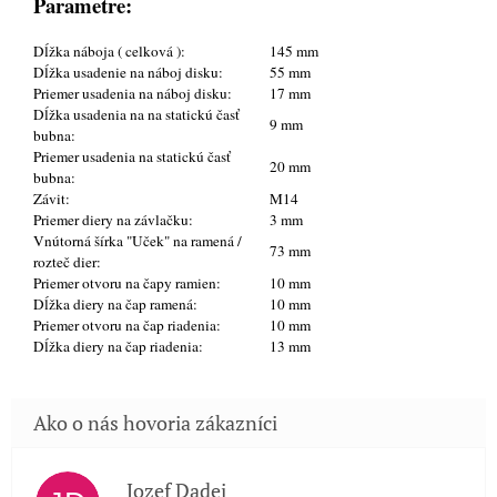
Parametre:
Dĺžka náboja ( celková ):
145 mm
Dĺžka usadenie na náboj disku:
55 mm
Priemer usadenia na náboj disku:
17 mm
Dĺžka usadenia na na statickú časť
9 mm
bubna:
Priemer usadenia na statickú časť
20 mm
bubna:
Závit:
M14
Priemer diery na závlačku:
3 mm
Vnútorná šírka "Uček" na ramená /
73 mm
rozteč dier:
Priemer otvoru na čapy ramien:
10 mm
Dĺžka diery na čap ramená:
10 mm
Priemer otvoru na čap riadenia:
10 mm
Dĺžka diery na čap riadenia:
13 mm
Jozef Dadej