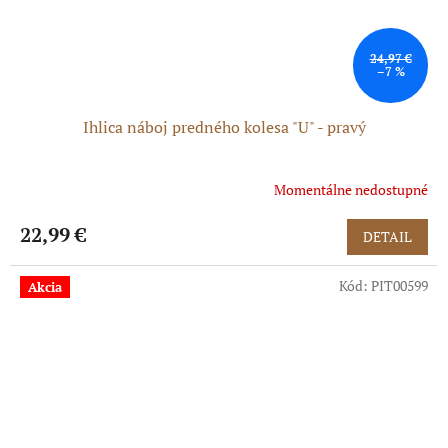
24,97 €
–7 %
Ihlica náboj predného kolesa "U" - pravý
Momentálne nedostupné
Priemerné
hodnotenie
produktu
22,99 €
DETAIL
je
5,0
Kód:
PIT00599
z
Akcia
5
hviezdičiek.