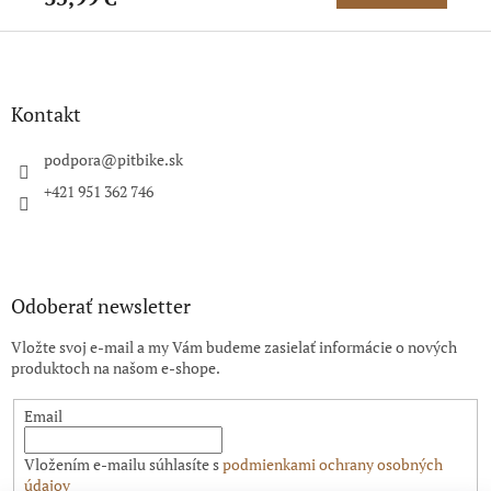
Z
á
p
ä
Kontakt
t
i
podpora
@
pitbike.sk
e
+421 951 362 746
Odoberať newsletter
Vložte svoj e-mail a my Vám budeme zasielať informácie o nových
produktoch na našom e-shope.
Email
Vložením e-mailu súhlasíte s
podmienkami ochrany osobných
údajov