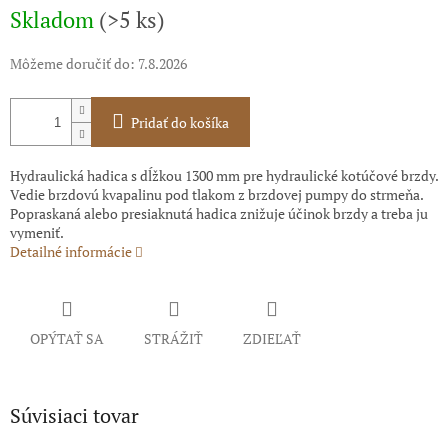
Skladom
(>5 ks)
Môžeme doručiť do:
7.8.2026
Pridať do košíka
Hydraulická hadica s dĺžkou 1300 mm pre hydraulické kotúčové brzdy.
Vedie brzdovú kvapalinu pod tlakom z brzdovej pumpy do strmeňa.
Popraskaná alebo presiaknutá hadica znižuje účinok brzdy a treba ju
vymeniť.
Detailné informácie
OPÝTAŤ SA
STRÁŽIŤ
ZDIEĽAŤ
Súvisiaci tovar