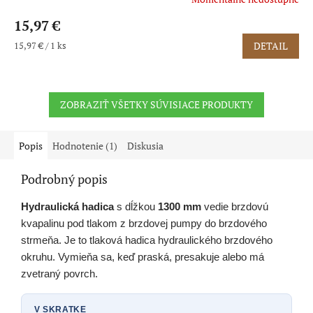
15,97 €
Jednotková
15,97 € / 1 ks
DETAIL
cena:
ZOBRAZIŤ VŠETKY SÚVISIACE PRODUKTY
Popis
Hodnotenie (1)
Diskusia
Podrobný popis
Hydraulická hadica
s dĺžkou
1300 mm
vedie brzdovú
kvapalinu pod tlakom z brzdovej pumpy do brzdového
strmeňa. Je to tlaková hadica hydraulického brzdového
okruhu. Vymieňa sa, keď praská, presakuje alebo má
zvetraný povrch.
V SKRATKE