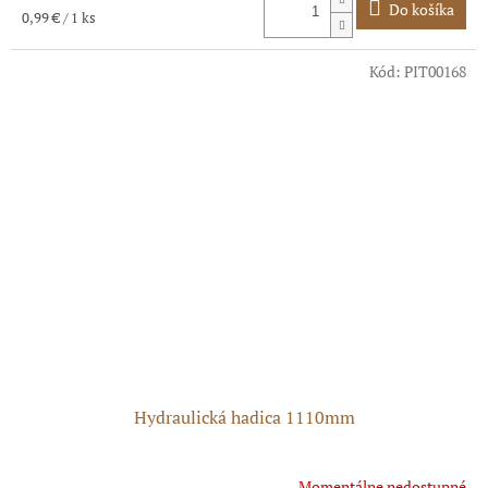
Do košíka
Jednotková
0,99 € / 1 ks
cena:
Kód:
PIT00168
Hydraulická hadica 1110mm
Momentálne nedostupné