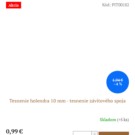
Kód:
PIT00182
Akcia
1,04 €
–4 %
Tesnenie holendra 10 mm - tesnenie závitového spoja
Skladom
(>5 ks)
0,99 €