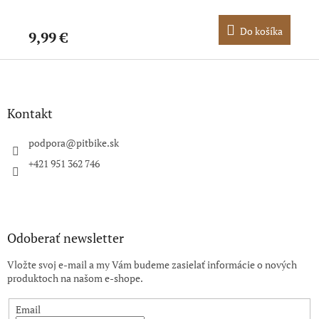
ka
Do košíka
9,99 €
8,
Z
á
p
ä
Kontakt
t
i
podpora
@
pitbike.sk
e
+421 951 362 746
Odoberať newsletter
Vložte svoj e-mail a my Vám budeme zasielať informácie o nových
produktoch na našom e-shope.
Email