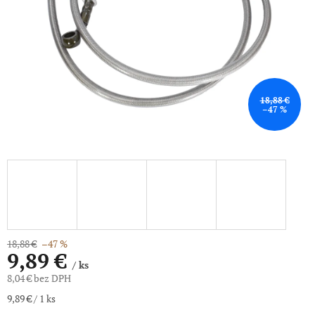
18,88 €
–47 %
18,88 €
–47 %
9,89 €
/ ks
8,04 € bez DPH
Jednotková
9,89 € / 1 ks
cena: