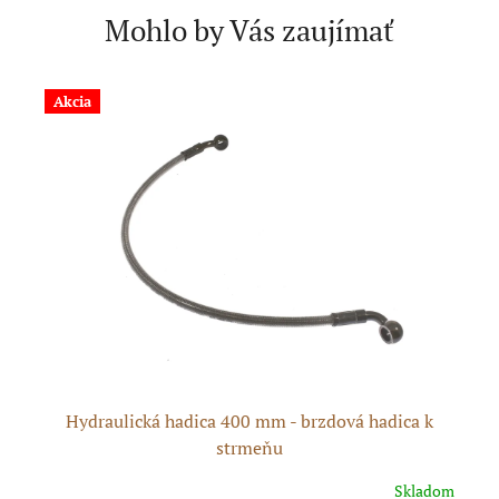
Mohlo by Vás zaujímať
Akcia
Hydraulická hadica 400 mm - brzdová hadica k
strmeňu
dom
Skladom