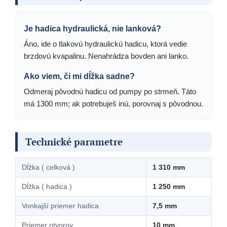
Je hadica hydraulická, nie lanková?
Áno, ide o tlakovú hydraulickú hadicu, ktorá vedie
brzdovú kvapalinu. Nenahrádza bovden ani lanko.
Ako viem, či mi dĺžka sadne?
Odmeraj pôvodnú hadicu od pumpy po strmeň. Táto
má 1300 mm; ak potrebuješ inú, porovnaj s pôvodnou.
Technické parametre
Dĺžka ( celková )
1 310 mm
Dĺžka ( hadica )
1 250 mm
Vonkajší priemer hadica
7,5 mm
Priemer otvorov
10 mm