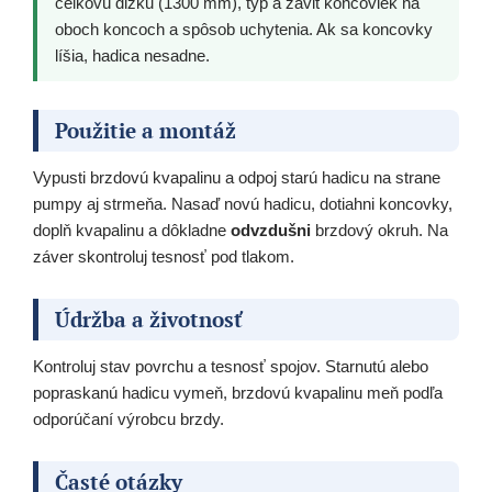
celkovú dĺžku (1300 mm), typ a závit koncoviek na
oboch koncoch a spôsob uchytenia. Ak sa koncovky
líšia, hadica nesadne.
Použitie a montáž
Vypusti brzdovú kvapalinu a odpoj starú hadicu na strane
pumpy aj strmeňa. Nasaď novú hadicu, dotiahni koncovky,
doplň kvapalinu a dôkladne
odvzdušni
brzdový okruh. Na
záver skontroluj tesnosť pod tlakom.
Údržba a životnosť
Kontroluj stav povrchu a tesnosť spojov. Starnutú alebo
popraskanú hadicu vymeň, brzdovú kvapalinu meň podľa
odporúčaní výrobcu brzdy.
Časté otázky