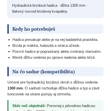
Hydraulická brzdová hadica · dĺžka 1300 mm ·
tlakový rozvod brzdovej kvapaliny.
Kedy ho potrebuješ
Hadica presakuje alebo je na nej badateľná prasklina.
Brzda je mäkká, hubovitá a stráca účinok.
Povrch hadice je popraskaný alebo zvetraný starnutím.
Meníš dĺžku vedenia po úprave riadenia alebo bŕzd.
Na čo sadne (kompatibilita)
Určené pre hydraulický brzdový okruh s dĺžkou vedenia
1300 mm
. O sadnutí rozhoduje dĺžka hadice a typ a závit
koncoviek na strane pumpy aj strmeňa.
Skôr než objednáš:
Porovnaj s pôvodnou hadicou: