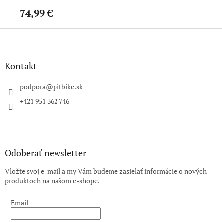
74,99 €
37
Z
á
p
ä
Kontakt
t
i
podpora
@
pitbike.sk
e
+421 951 362 746
Odoberať newsletter
Vložte svoj e-mail a my Vám budeme zasielať informácie o nových
produktoch na našom e-shope.
Email