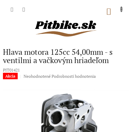
Prejsť
na
NÁKU
obsah
KOŠÍK
Hlava motora 125cc 54,00mm - s
ventilmi a vačkovým hriadeľom
PIT01421
Priemerné
Neohodnotené
Podrobnosti hodnotenia
Akcia
hodnotenie
produktu
je
0,0
z
5
hviezdičiek.