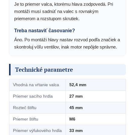
Je to priemer valca, ktorému hlava zodpovedá. Pri
montáži musí sadnúť na valec s rovnakým
priemerom a rozstupom skrutiek.
Treba nastaviť časovanie?
Áno. Po montáži hlavy nastav rozvod podľa značiek a
skontroluj vôľu ventilov, inak motor nepôjde správne.
Technické parametre
Vhodná na vŕtanie valca
52,4 mm
Priemer sacího hrdla
27 mm
Rozteč štiftu
45 mm
Priemer štiftu
M6
Priemer výfukového hrdla
33 mm