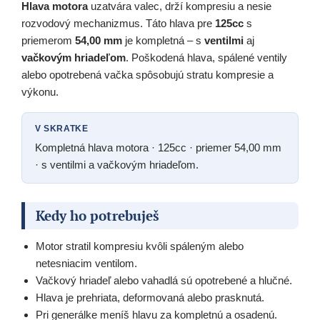
Hlava motora
uzatvára valec, drží kompresiu a nesie
rozvodový mechanizmus. Táto hlava pre
125cc
s
priemerom
54,00 mm
je kompletná – s
ventilmi
aj
vačkovým hriadeľom
. Poškodená hlava, spálené ventily
alebo opotrebená vačka spôsobujú stratu kompresie a
výkonu.
V SKRATKE
Kompletná hlava motora · 125cc · priemer 54,00 mm
· s ventilmi a vačkovým hriadeľom.
Kedy ho potrebuješ
Motor stratil kompresiu kvôli spáleným alebo
netesniacim ventilom.
Vačkový hriadeľ alebo vahadlá sú opotrebené a hlučné.
Hlava je prehriata, deformovaná alebo prasknutá.
Pri generálke meníš hlavu za kompletnú a osadenú.