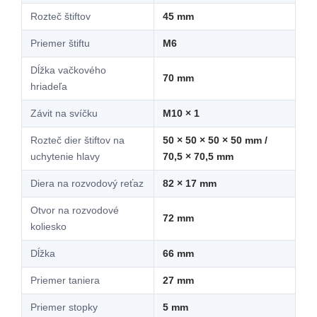
Rozteč štiftov
45 mm
Priemer štiftu
M6
Dĺžka vačkového
70 mm
hriadeľa
Závit na svíčku
M10 × 1
Rozteč dier štiftov na
50 × 50 × 50 × 50 mm /
uchytenie hlavy
70,5 × 70,5 mm
Diera na rozvodový reťaz
82 × 17 mm
Otvor na rozvodové
72 mm
koliesko
Dĺžka
66 mm
Priemer taniera
27 mm
Priemer stopky
5 mm