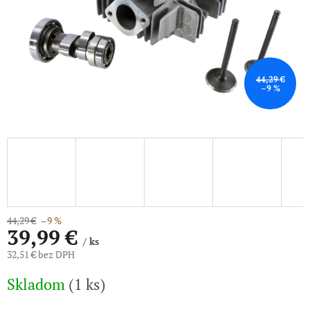
44,29 €
–9 %
44,29 €
–9 %
39,99 €
/ ks
32,51 € bez DPH
Jednotková
Skladom
(1 ks)
cena: