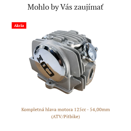
Mohlo by Vás zaujímať
Akcia
A
Kompletná hlava motora 125cc - 54,00mm
H
(ATV/Pitbike)