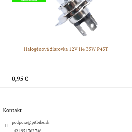
Halogénová žiarovka 12V H4 35W P43T
Ž
0,95 €
1,
Z
á
p
ä
Kontakt
t
i
podpora
@
pitbike.sk
e
+421 951 362 746