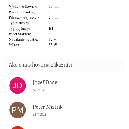
Výška ( celková ):
59 mm
Priemer ( banky ):
8 mm
Priemer ( objímky ):
24 mm
Typ žiarovky:
-
Typ objímky:
H1
Počet vlákien:
1
Napájanie napätie:
12 V
Výkon:
55 W
Jozef Dadej
JD
Hodnotenie obchodu je 5 z 5 hviezdičiek.
6.8.2026
Peter Mistrik
PM
Hodnotenie obchodu je 5 z 5 hviezdičiek.
31.7.2026