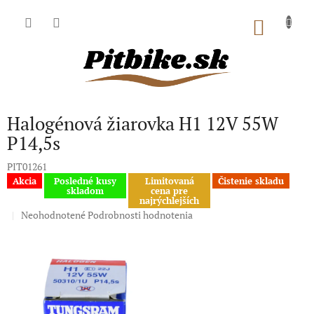
Prejsť
na
NÁKU
obsah
KOŠÍK
Halogénová žiarovka H1 12V 55W
P14,5s
PIT01261
Akcia
Posledné kusy
Limitovaná
Čistenie skladu
skladom
cena pre
najrýchlejších
Priemerné
Neohodnotené
Podrobnosti hodnotenia
hodnotenie
produktu
je
0,0
z
5
hviezdičiek.