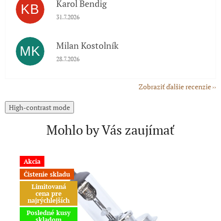
Karol Bendig
KB
Hodnotenie obchodu je 5 z 5 hviezdičiek.
31.7.2026
Milan Kostolník
MK
Hodnotenie obchodu je 5 z 5 hviezdičiek.
28.7.2026
Zobraziť ďalšie recenzie
High-contrast mode
Mohlo by Vás zaujímať
Akcia
A
Čistenie skladu
Limitovaná
cena pre
najrýchlejších
Posledné kusy
skladom