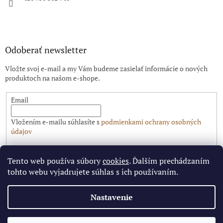
Odoberať newsletter
Vložte svoj e-mail a my Vám budeme zasielať informácie o nových
produktoch na našom e-shope.
Email
Vložením e-mailu súhlasíte s
podmienkami ochrany osobných
údajov
PRIHLÁSIŤ SA
Tento web používa súbory
cookies
. Ďalším prechádzaním
tohto webu vyjadrujete súhlas s ich používaním.
Nastavenie
Vytvoril Shoptet
✕