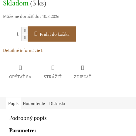
Skladom
(3 ks)
cena:
Môžeme doručiť do:
10.8.2026
Pridať do košíka
Detailné informácie
OPÝTAŤ SA
STRÁŽIŤ
ZDIEĽAŤ
Popis
Hodnotenie
Diskusia
Podrobný popis
Parametre: