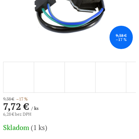
9,38 €
–17 %
9,38 €
–17 %
7,72 €
/ ks
6,28 € bez DPH
Jednotková
Skladom
(1 ks)
cena: