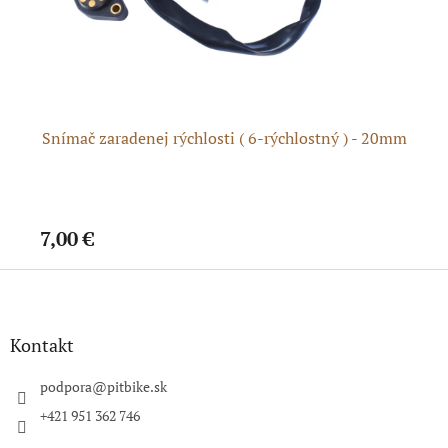
y
Snímač zaradenej rýchlosti ( 6-rýchlostný ) - 20mm
7,00 €
7,
Z
á
p
ä
Kontakt
t
i
podpora
@
pitbike.sk
e
+421 951 362 746