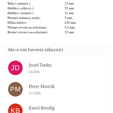
Šírka ( snímača ):
23 mm
Hrúbka ( celková ):
35 mm
Hrúbka ( snímača ):
21 mm
Priemer snímacej sondy:
5 mm
Dĺžka káblov:
430 mm
Priemer otvoru na uchytenie:
5,5 mm
Rozteč otvorov na uchytenie:
32 mm
Jozef Dadej
JD
Hodnotenie obchodu je 5 z 5 hviezdičiek.
6.8.2026
Peter Mistrik
PM
Hodnotenie obchodu je 5 z 5 hviezdičiek.
31.7.2026
Karol Bendig
KB