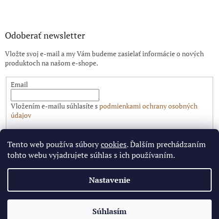
Odoberať newsletter
Vložte svoj e-mail a my Vám budeme zasielať informácie o nových
produktoch na našom e-shope.
Email
Vložením e-mailu súhlasíte s
podmienkami ochrany osobných
údajov
PRIHLÁSIŤ SA
Tento web používa súbory
cookies
. Ďalším prechádzaním
tohto webu vyjadrujete súhlas s ich používaním.
Nastavenie
Vytvoril Shoptet
✕
Súhlasím
Copyright 2026
Pitbike.sk
. Všetky práva vyhradené.
🔥 Limitovaná cena pre najrýchlejších