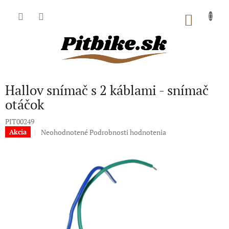
Prejsť
na
NÁKU
obsah
KOŠÍK
Hallov snímač s 2 káblami - snímač
otáčok
PIT00249
Priemerné
Neohodnotené
Podrobnosti hodnotenia
Akcia
hodnotenie
produktu
je
0,0
z
5
hviezdičiek.