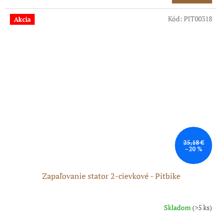
cena:
Kód:
PIT00318
Akcia
25,18 €
–20 %
Zapaľovanie stator 2-cievkové - Pitbike
Skladom
(>5 ks)
Priemerné
hodnotenie