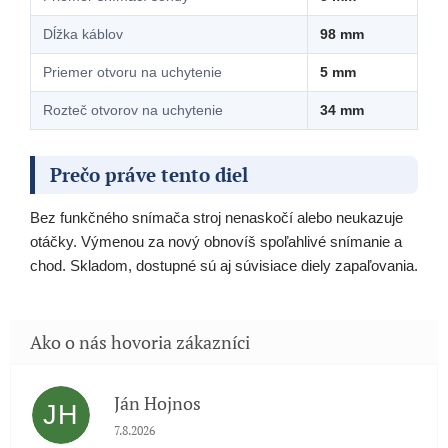
Dĺžka káblov
98 mm
Priemer otvoru na uchytenie
5 mm
Rozteč otvorov na uchytenie
34 mm
Prečo práve tento diel
Bez funkčného snímača stroj nenaskočí alebo neukazuje
otáčky. Výmenou za nový obnovíš spoľahlivé snímanie a
chod. Skladom, dostupné sú aj súvisiace diely zapaľovania.
Ján Hojnos
JH
Hodnotenie obchodu je 5 z 5 hviezdičiek.
7.8.2026