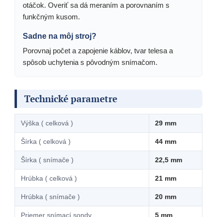
otáčok. Overiť sa dá meraním a porovnaním s
funkčným kusom.
Sadne na môj stroj?
Porovnaj počet a zapojenie káblov, tvar telesa a
spôsob uchytenia s pôvodným snímačom.
Technické parametre
Výška ( celková )
29 mm
Šírka ( celková )
44 mm
Šírka ( snímače )
22,5 mm
Hrúbka ( celková )
21 mm
Hrúbka ( snímače )
20 mm
Priemer snímací sondy
5 mm