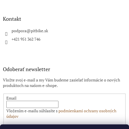
á
p
ä
Kontakt
t
i
podpora
@
pitbike.sk
e
+421 951 362 746
Odoberať newsletter
Vložte svoj e-mail a my Vám budeme zasielať informácie o nových
produktoch na našom e-shope.
Email
Vložením e-mailu súhlasíte s
podmienkami ochrany osobných
údajov