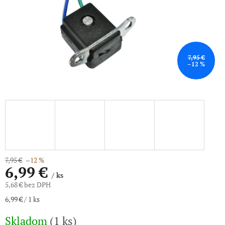
7,95 €
–12 %
7,95 €
–12 %
6,99 €
/ ks
5,68 € bez DPH
Jednotková
6,99 € / 1 ks
cena:
Skladom
(1 ks)