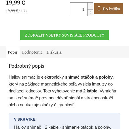
19,99 €
produktu
je
Do košíka
Jednotková
19,99 € / 1 ks
5,0
cena:
z
5
hviezdičiek.
ZOBRAZIŤ VŠETKY SÚVISIACE PRODUKTY
Popis
Hodnotenie
Diskusia
Podrobný popis
Hallov snímač je elektronický
snímač otáčok a polohy
,
ktorý na základe magnetického poľa vysiela impulzy do
riadiacej jednotky. Toto vyhotovenie má
2 káble
. Vymieňa
sa, keď snímač prestane dávať signál a stroj nenaskočí
alebo neukazuje otáčky či rýchlosť.
V SKRATKE
Hallov snímač · 2 káble · snímanie otáčok a polohy.