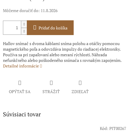
Môžeme doručiť do:
11.8.2026
Pridať do košíka
Hallov snímač s dvoma káblami sníma polohu a otáčky pomocou
magnetického poľa a odovzdáva impulzy do riadiacej elektroniky.
Používa sa pri zapaľovaní alebo meraní rýchlosti. Náhrada
nefunkčného alebo poškodeného snímača s rovnakým zapojením.
Detailné informácie
OPÝTAŤ SA
STRÁŽIŤ
ZDIEĽAŤ
Súvisiaci tovar
Kód:
PIT00267