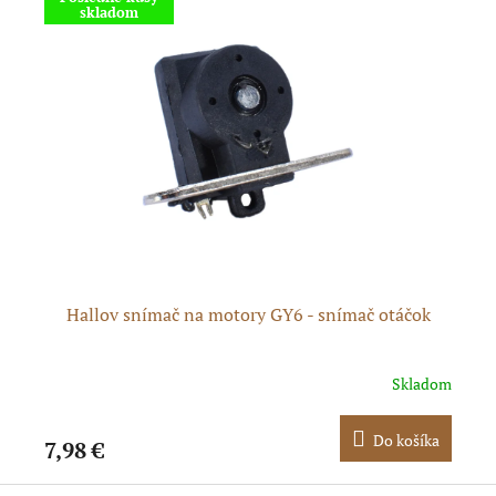
skladom
ka
Hallov snímač na motory GY6 - snímač otáčok
H
dom
Skladom
ka
Do košíka
7,98 €
3,
Z