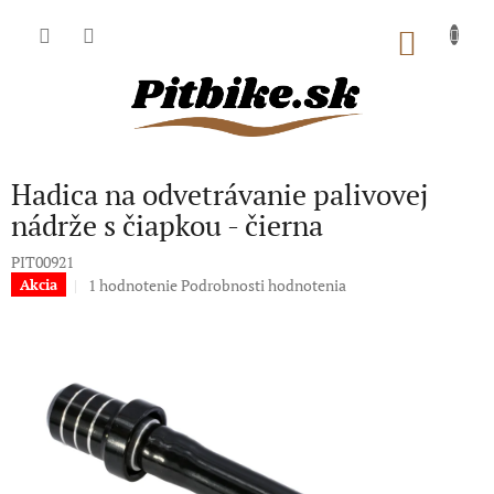
Prejsť
na
NÁKU
obsah
KOŠÍK
Hadica na odvetrávanie palivovej
nádrže s čiapkou - čierna
PIT00921
Priemerné
1 hodnotenie
Podrobnosti hodnotenia
Akcia
hodnotenie
produktu
je
5,0
z
5
hviezdičiek.