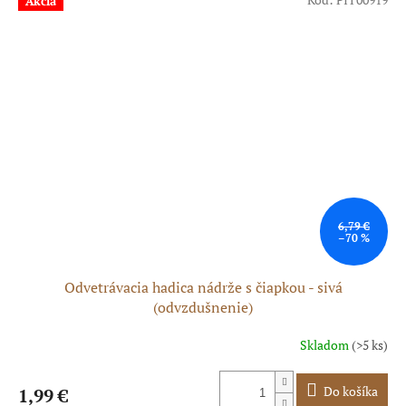
Akcia
6,79 €
–70 %
Odvetrávacia hadica nádrže s čiapkou - sivá
(odvzdušnenie)
Skladom
(>5 ks)
Do košíka
1,99 €