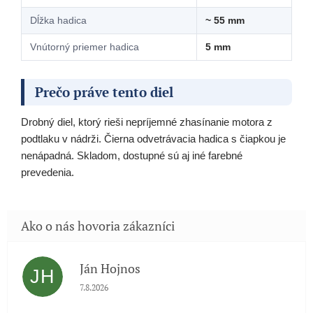
Dĺžka hadica
~ 55 mm
Vnútorný priemer hadica
5 mm
Prečo práve tento diel
Drobný diel, ktorý rieši nepríjemné zhasínanie motora z
podtlaku v nádrži. Čierna odvetrávacia hadica s čiapkou je
nenápadná. Skladom, dostupné sú aj iné farebné
prevedenia.
Ján Hojnos
JH
Hodnotenie obchodu je 5 z 5 hviezdičiek.
7.8.2026