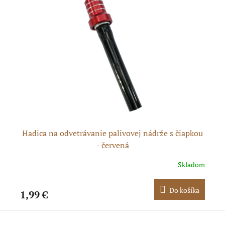
Hadica na odvetrávanie palivovej nádrže s čiapkou
Ha
- červená
dom
Skladom
ka
Do košíka
1,99 €
1,
Z