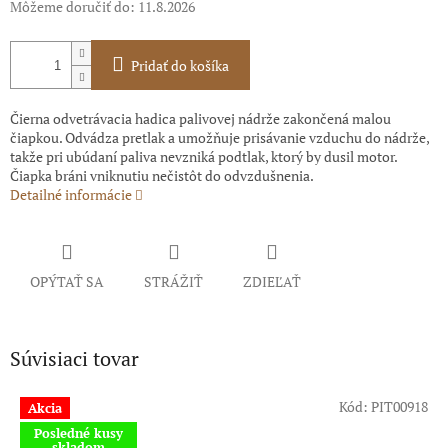
Môžeme doručiť do:
11.8.2026
Pridať do košíka
Čierna odvetrávacia hadica palivovej nádrže zakončená malou
čiapkou. Odvádza pretlak a umožňuje prisávanie vzduchu do nádrže,
takže pri ubúdaní paliva nevzniká podtlak, ktorý by dusil motor.
Čiapka bráni vniknutiu nečistôt do odvzdušnenia.
Detailné informácie
OPÝTAŤ SA
STRÁŽIŤ
ZDIEĽAŤ
Súvisiaci tovar
Kód:
PIT00918
Akcia
Posledné kusy
skladom