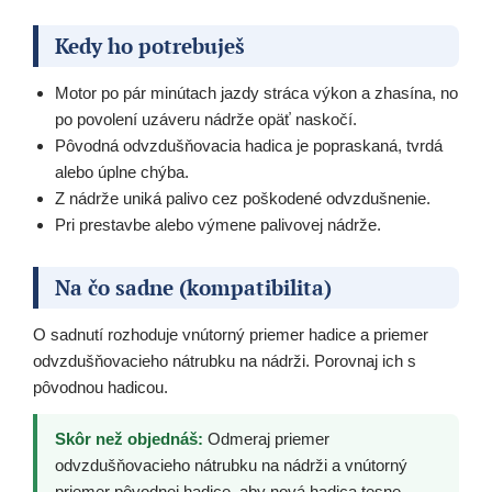
Kedy ho potrebuješ
Motor po pár minútach jazdy stráca výkon a zhasína, no
po povolení uzáveru nádrže opäť naskočí.
Pôvodná odvzdušňovacia hadica je popraskaná, tvrdá
alebo úplne chýba.
Z nádrže uniká palivo cez poškodené odvzdušnenie.
Pri prestavbe alebo výmene palivovej nádrže.
Na čo sadne (kompatibilita)
O sadnutí rozhoduje vnútorný priemer hadice a priemer
odvzdušňovacieho nátrubku na nádrži. Porovnaj ich s
pôvodnou hadicou.
Skôr než objednáš:
Odmeraj priemer
odvzdušňovacieho nátrubku na nádrži a vnútorný
priemer pôvodnej hadice, aby nová hadica tesne