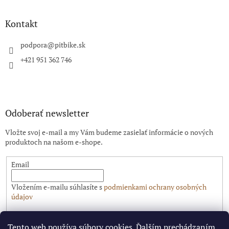
á
p
ä
Kontakt
t
i
podpora
@
pitbike.sk
e
+421 951 362 746
Odoberať newsletter
Vložte svoj e-mail a my Vám budeme zasielať informácie o nových
produktoch na našom e-shope.
Email
Vložením e-mailu súhlasíte s
podmienkami ochrany osobných
údajov
PRIHLÁSIŤ SA
Tento web používa súbory
cookies
. Ďalším prechádzaním