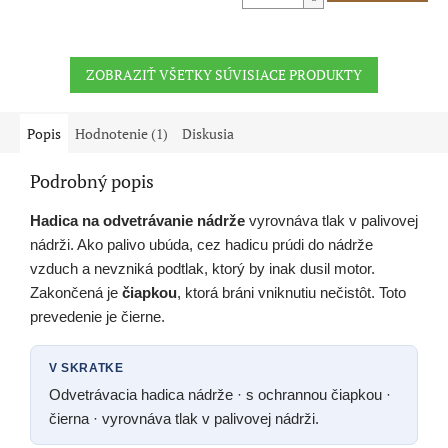
ZOBRAZIŤ VŠETKY SÚVISIACE PRODUKTY
Popis
Hodnotenie (1)
Diskusia
Podrobný popis
Hadica na odvetrávanie nádrže
vyrovnáva tlak v palivovej
nádrži. Ako palivo ubúda, cez hadicu prúdi do nádrže
vzduch a nevzniká podtlak, ktorý by inak dusil motor.
Zakončená je
čiapkou
, ktorá bráni vniknutiu nečistôt. Toto
prevedenie je čierne.
V SKRATKE
Odvetrávacia hadica nádrže · s ochrannou čiapkou ·
čierna · vyrovnáva tlak v palivovej nádrži.