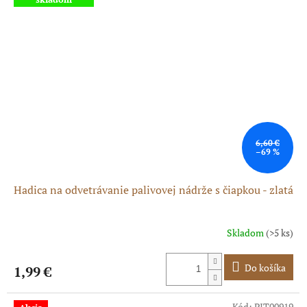
6,60 €
–69 %
Hadica na odvetrávanie palivovej nádrže s čiapkou - zlatá
Skladom
(>5 ks)
Do košíka
1,99 €
Kód:
PIT00919