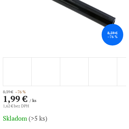
8,39 €
–76 %
8,39 €
–76 %
1,99 €
/ ks
1,62 € bez DPH
Jednotková
Skladom
(>5 ks)
cena: