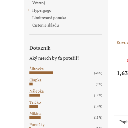
Výstroj
Hypergogo
Limitovaná ponuka
Čistenie skladu
Kovo
Dotazník
Aký merch by ťa potešil?
Šiltovka
1,63
(38%)
Čiapka
(5%)
Nálepka
(17%)
Tričko
(14%)
Mikina
(18%)
Popi
Ponožky