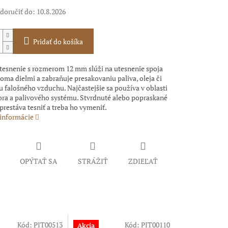
oručiť do:
10.8.2026
Pridať do košíka
esnenie s rozmerom 12 mm slúži na utesnenie spoja
ma dielmi a zabraňuje presakovaniu paliva, oleja či
 falošného vzduchu. Najčastejšie sa používa v oblasti
ora a palivového systému. Stvrdnuté alebo popraskané
prestáva tesniť a treba ho vymeniť.
 informácie
OPÝTAŤ SA
STRÁŽIŤ
ZDIEĽAŤ
Kód:
PIT00513
Kód:
PIT00110
Akcia