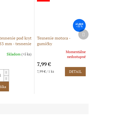
17,88 €
–55 %
Ďalší
produkt
esnenie pod kryt
Tesnenie motora -
 33 mm - tesnenie
gumičky
Momentálne
Skladom
(>5 ks)
Priemerné
nedostupné
hodnotenie
7,99 €
produktu
je
Jednotková
7,99 € / 1 ks
DETAIL
5,0
cena:
z
5
šíka
hviezdičiek.