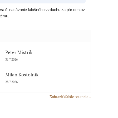
va či nasávanie falošného vzduchu za pár centov.
stému.
Peter Mistrik
Hodnotenie obchodu je 5 z 5 hviezdičiek.
31.7.2026
Milan Kostolník
Hodnotenie obchodu je 5 z 5 hviezdičiek.
28.7.2026
Zobraziť ďalšie recenzie