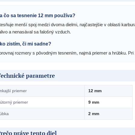
a čo sa tesnenie 12 mm používa?
tesňuje menší spoj medzi dvoma dielmi, najčastejšie v oblasti karbu
alivo a nenasával sa falošný vzduch.
ko zistím, či mi sadne?
orovnaj rozmery s pôvodným tesnením, najmä priemer a hrúbku. Pri
Technické parametre
nkajší priemer
12 mm
útorný priemer
9 mm
úbka
2 mm
rečo práve tento diel