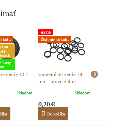
jímať
Akcia
Akcia
skladu
Čistenie skladu
Čistenie skladu
vaná
pre
ejších
é kusy
dom
esnenie 12,7
Gumené tesnenie 18
Gumené tesneni
mm - univerzálne
mm – náhradné
gumové tesnenie
tesnenie pitbike
Skladom
Skladom
0,20 €
0,18 €
šíka
Do košíka
Do košíka