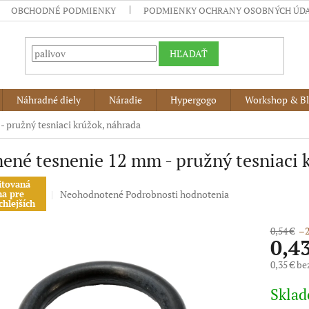
OBCHODNÉ PODMIENKY
PODMIENKY OCHRANY OSOBNÝCH ÚD
HĽADAŤ
Náhradné diely
Náradie
Hypergogo
Workshop & B
 pružný tesniaci krúžok, náhrada
né tesnenie 12 mm - pružný tesniaci 
itovaná
Priemerné
Neohodnotené
Podrobnosti hodnotenia
na pre
chlejších
hodnotenie
produktu
0,54 €
–2
je
0,4
0,0
z
0,35 € b
5
Jednotko
hviezdičiek.
Skla
cena: