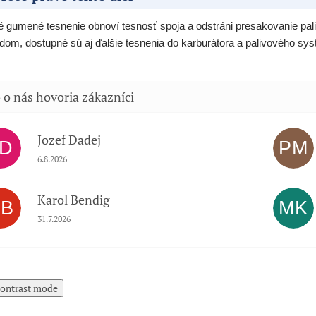
 gumené tesnenie obnoví tesnosť spoja a odstráni presakovanie pali
dom, dostupné sú aj ďalšie tesnenia do karburátora a palivového sy
Jozef Dadej
JD
PM
Hodnotenie obchodu je 5 z 5 hviezdičiek.
6.8.2026
Karol Bendig
KB
MK
Hodnotenie obchodu je 5 z 5 hviezdičiek.
31.7.2026
ontrast mode