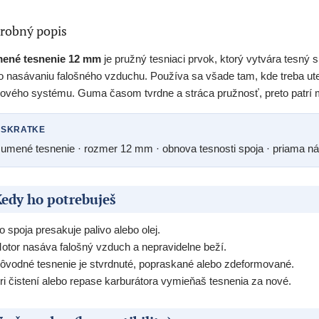
robný popis
ené tesnenie 12 mm
je pružný tesniaci prvok, ktorý vytvára tesný s
o nasávaniu falošného vzduchu. Používa sa všade tam, kde treba utes
vového systému. Guma časom tvrdne a stráca pružnosť, preto patrí 
 SKRATKE
umené tesnenie · rozmer 12 mm · obnova tesnosti spoja · priama ná
edy ho potrebuješ
o spoja presakuje palivo alebo olej.
otor nasáva falošný vzduch a nepravidelne beží.
ôvodné tesnenie je stvrdnuté, popraskané alebo zdeformované.
ri čistení alebo repase karburátora vymieňaš tesnenia za nové.