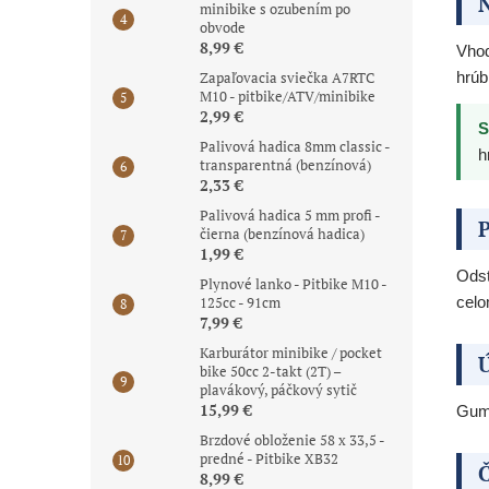
N
minibike s ozubením po
obvode
8,99 €
Vho
hrúb
Zapaľovacia sviečka A7RTC
M10 - pitbike/ATV/minibike
2,99 €
S
Palivová hadica 8mm classic -
h
transparentná (benzínová)
2,33 €
Palivová hadica 5 mm profi -
P
čierna (benzínová hadica)
1,99 €
Odst
Plynové lanko - Pitbike M10 -
celo
125cc - 91cm
7,99 €
Karburátor minibike / pocket
Ú
bike 50cc 2-takt (2T) –
plavákový, páčkový sytič
15,99 €
Guma
Brzdové obloženie 58 x 33,5 -
predné - Pitbike XB32
Č
8,99 €