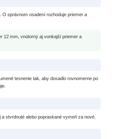
. O správnom osadení rozhoduje priemer a
 12 mm, vnútorný aj vonkajší priemer a
 gumené tesnenie tak, aby dosadlo rovnomerne po
je.
uj a stvrdnuté alebo popraskané vymeň za nové.