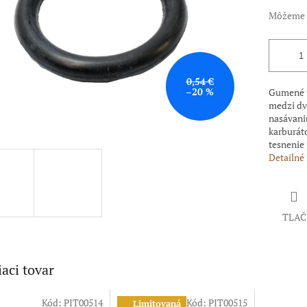
Môžeme d
0,54 €
–20 %
Gumené t
medzi dvo
nasávaniu
karburát
tesnenie 
Detailné
TLAČ
iaci tovar
Kód:
PIT00514
Kód:
PIT00515
Limitovaná