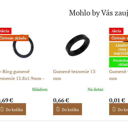
Mohlo by Vás zau
Akcia
Akcia
Čistenie skladu
Čistenie 
Limito
cena 
najrýchl
Posledn
skla
-Ring gumené
Gumené tesnenie 13
Gumené t
esnenie 12.8x1.9mm -
mm
mm
ashan
Skladom
Na dotaz
,69 €
0,66 €
0,01 €
Do košíka
Do košíka
Do ko