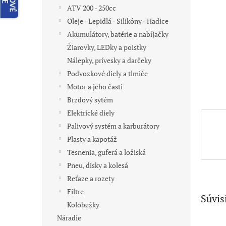
ATV 200 - 250cc
Oleje - Lepidlá - Silikóny - Hadice
Akumulátory, batérie a nabíjačky
Žiarovky, LEDky a poistky
Nálepky, prívesky a darčeky
Podvozkové diely a tlmiče
Motor a jeho časti
Brzdový sytém
Elektrické diely
Palivový systém a karburátory
Plasty a kapotáž
Tesnenia, guferá a ložiská
Pneu, disky a kolesá
Reťaze a rozety
Filtre
Súvis
Kolobežky
Náradie