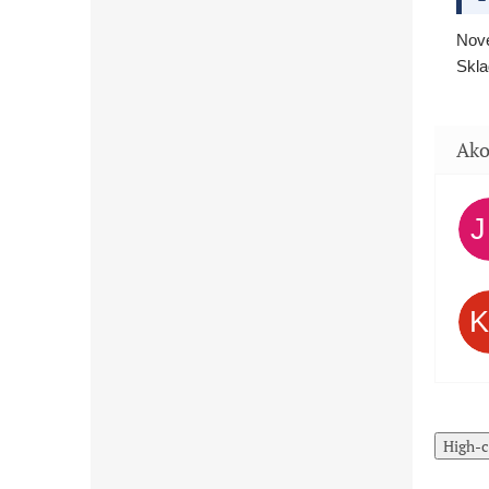
Nové
Skla
High-c