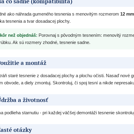
a čo sadne (kompatibilita)
dné ako náhrada gumeného tesnenia s menovitým rozmerom
12 mm
ka tesnenia a tvar dosadacej plochy.
kôr než objednáš:
Porovnaj s pôvodným tesnením: menovitý rozmer
rúbku. Ak sú rozmery zhodné, tesnenie sadne.
oužitie a montáž
ráň staré tesnenie z dosadacej plochy a plochu očisti. Nasaď nové
m obvode, a diely zmontuj. Skontroluj, či spoj tesní a nikde nepresaku
držba a životnosť
 podlieha starnutiu - pri každej väčšej demontáži tesnenie skontrol
asté otázky