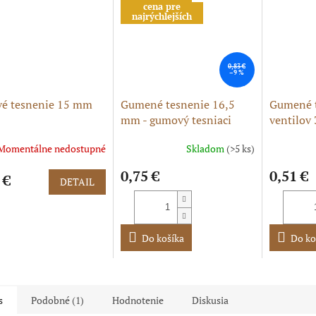
cena pre
najrýchlejších
0,83 €
–9 %
vé tesnenie 15 mm
Gumené tesnenie 16,5
Gumené t
mm - gumový tesniaci
ventilov
krúžok
veka
Momentálne nedostupné
Skladom
(>5 ks)
0,75 €
0,51 €
 €
DETAIL
Do košíka
Do ko
s
Podobné (1)
Hodnotenie
Diskusia