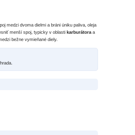
poj medzi dvoma dielmi a bráni úniku paliva, oleja
niť menší spoj, typicky v oblasti
karburátora
a
medzi bežne vymieňané diely.
hrada.