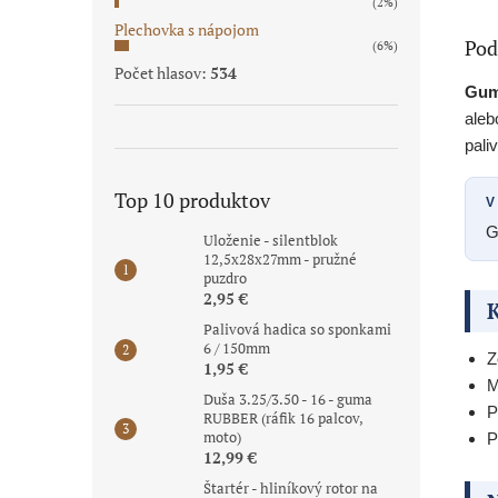
(2%)
Plechovka s nápojom
Pod
(6%)
Počet hlasov:
534
Gum
aleb
pali
Top 10 produktov
V
G
Uloženie - silentblok
12,5x28x27mm - pružné
puzdro
2,95 €
K
Palivová hadica so sponkami
6 / 150mm
Z
1,95 €
M
Duša 3.25/3.50 - 16 - guma
P
RUBBER (ráfik 16 palcov,
moto)
P
12,99 €
Štartér - hliníkový rotor na