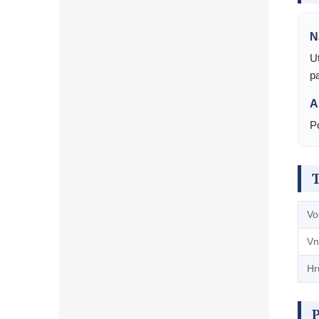
N
U
p
A
P
Vo
Vn
Hr
P