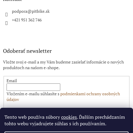
t
i
podpora
@
pitbike.sk
e
+421 951 362 746
Odoberať newsletter
Vložte svoj e-mail a my Vám budeme zasielať informácie o nových
produktoch na našom e-shope.
Email
Vložením e-mailu súhlasíte s
podmienkami ochrany osobných
údajov
PRIHLÁSIŤ SA
Tento web používa súbory
cookies
. Ďalším prechádzaním
tohto webu vyjadrujete súhlas s ich používaním.