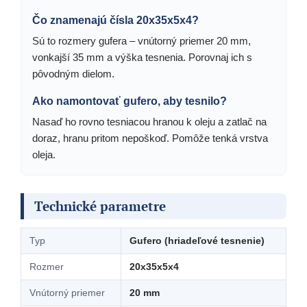
Čo znamenajú čísla 20x35x5x4?
Sú to rozmery gufera – vnútorný priemer 20 mm,
vonkajší 35 mm a výška tesnenia. Porovnaj ich s
pôvodným dielom.
Ako namontovať gufero, aby tesnilo?
Nasaď ho rovno tesniacou hranou k oleju a zatlač na
doraz, hranu pritom nepoškoď. Pomôže tenká vrstva
oleja.
Technické parametre
Typ
Gufero (hriadeľové tesnenie)
Rozmer
20x35x5x4
Vnútorný priemer
20 mm