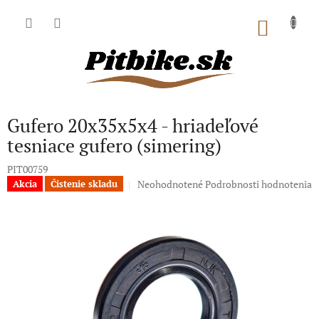
Prejsť
na
NÁKU
obsah
KOŠÍK
Gufero 20x35x5x4 - hriadeľové
tesniace gufero (simering)
PIT00759
Priemerné
Neohodnotené
Podrobnosti hodnotenia
Akcia
Čistenie skladu
hodnotenie
produktu
je
0,0
z
5
hviezdičiek.