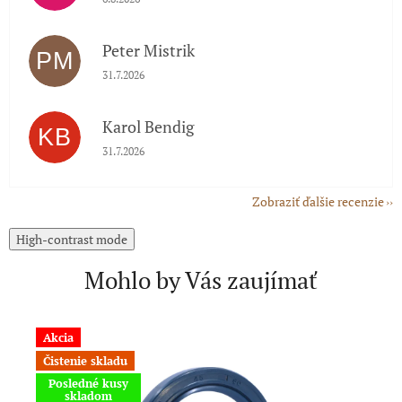
Peter Mistrik
PM
Hodnotenie obchodu je 5 z 5 hviezdičiek.
31.7.2026
Karol Bendig
KB
Hodnotenie obchodu je 5 z 5 hviezdičiek.
31.7.2026
Zobraziť ďalšie recenzie
High-contrast mode
Mohlo by Vás zaujímať
Akcia
A
Čistenie skladu
Č
Posledné kusy
skladom