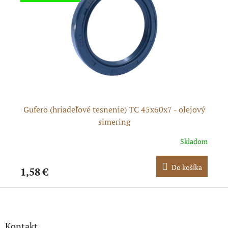
Gufero (hriadeľové tesnenie) TC 45x60x7 - olejový
G
simering
dom
Skladom
ka
Do košíka
1,58 €
2,
Z
á
p
ä
Kontakt