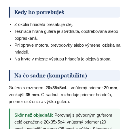
Kedy ho potrebuješ
Z okolia hriadeľa presakuje olej.
Tesniaca hrana gufera je stvrdnutá, opotrebovaná alebo
popraskaná.
Pri oprave motora, prevodovky alebo výmene ložiska na
hriadeli.
Na kryte v mieste výstupu hriadeľa je olejová stopa.
Na čo sadne (kompatibilita)
Gufero s rozmermi
20x35x5x4
– vnútorný priemer
20 mm
,
vonkajší
35 mm
. O sadnutí rozhoduje priemer hriadeľa,
priemer uloženia a výška gufera.
Skôr než objednáš:
Porovnaj s pôvodným guferom
celé označenie 20x35x5x4: vnútorný priemer (20
mm), vonkajší priemer (35 mm) a výšku. Skontroluj