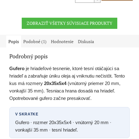
ZOBRAZIŤ VŠETKY SÚVISIACE PRODUKTY
Popis
Podobné (1)
Hodnotenie
Diskusia
Podrobný popis
Gufero
je hriadeľové tesnenie, ktoré tesní otáčajúci sa
hriadeľ a zabraňuje úniku oleja aj vniknutiu nečistôt. Tento
kus má rozmery
20x35x5x4
(vnútorný priemer 20 mm,
vonkajší 35 mm). Tesniaca hrana dosadá na hriadeľ.
Opotrebované gufero začne presakovať.
V SKRATKE
Gufero · rozmer 20x35x5x4 · vnútorný 20 mm ·
vonkajší 35 mm · tesní hriadeľ.