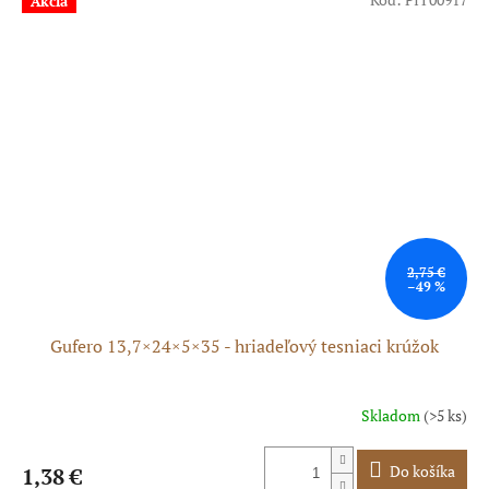
Akcia
2,75 €
–49 %
Gufero 13,7×24×5×35 - hriadeľový tesniaci krúžok
Skladom
(>5 ks)
Do košíka
1,38 €