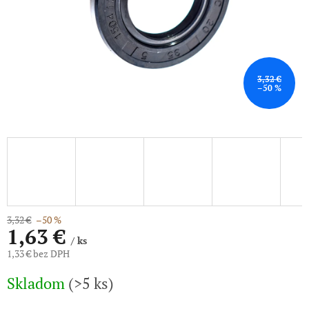
3,32 €
–50 %
3,32 €
–50 %
1,63 €
/ ks
1,33 € bez DPH
Jednotková
Skladom
(>5 ks)
cena: