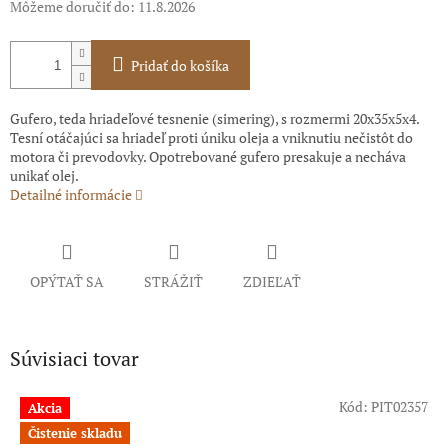
Môžeme doručiť do:
11.8.2026
Pridať do košíka
Gufero, teda hriadeľové tesnenie (simering), s rozmermi 20x35x5x4.
Tesní otáčajúci sa hriadeľ proti úniku oleja a vniknutiu nečistôt do
motora či prevodovky. Opotrebované gufero presakuje a necháva
unikať olej.
Detailné informácie
OPÝTAŤ SA
STRÁŽIŤ
ZDIEĽAŤ
Súvisiaci tovar
Kód:
PIT02357
Akcia
Čistenie skladu