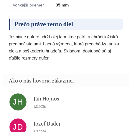
Vonkajší priemer
35 mm
Prečo práve tento diel
Tesniace gufero udrží olej tam, kde patrí, a chráni ložiská
pred nečistotami. Lacná výmena, ktorá predchádza úniku
oleja a poškodeniu hriadeľa. Skladom, dostupné sú aj
ďalšie rozmery gufer.
Ján Hojnos
JH
Hodnotenie obchodu je 5 z 5 hviezdičiek.
7.8.2026
Jozef Dadej
JD
Hodnotenie obchodu je 5 z 5 hviezdičiek.
6.8.2026