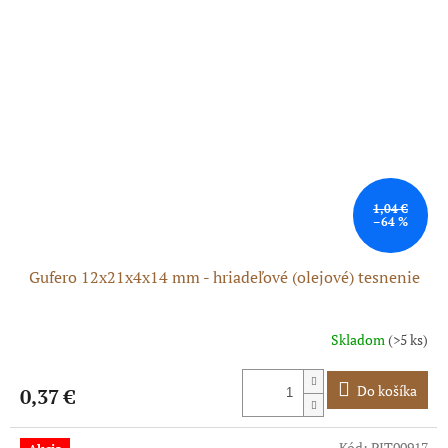
1,04 €
–64 %
Gufero 12x21x4x14 mm - hriadeľové (olejové) tesnenie
Skladom
(>5 ks)
Do košíka
0,37 €
Kód:
PIT00917