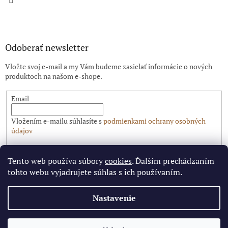
Odoberať newsletter
Vložte svoj e-mail a my Vám budeme zasielať informácie o nových
produktoch na našom e-shope.
Email
Vložením e-mailu súhlasíte s
podmienkami ochrany osobných
údajov
PRIHLÁSIŤ SA
Tento web používa súbory
cookies
. Ďalším prechádzaním
tohto webu vyjadrujete súhlas s ich používaním.
Nastavenie
Vytvoril Shoptet
✕