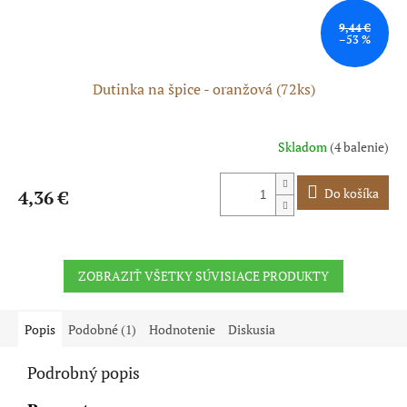
9,44 €
–53 %
Dutinka na špice - oranžová (72ks)
Skladom
(4 balenie)
Do košíka
4,36 €
ZOBRAZIŤ VŠETKY SÚVISIACE PRODUKTY
Popis
Podobné (1)
Hodnotenie
Diskusia
Podrobný popis