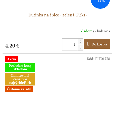
–69 %
Dutinka na špice - zelená (72ks)
Skladom
(2 balenie)
Do košíka
4,20 €
Kód:
PIT01738
Akcia
Posledné kusy
skladom
Limitovaná
cena pre
najrýchlejších
Čistenie skladu