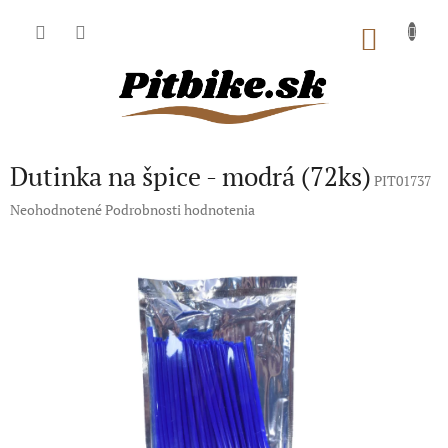
Prejsť
na
NÁKU
obsah
KOŠÍK
Dutinka na špice - modrá (72ks)
PIT01737
Priemerné
Neohodnotené
Podrobnosti hodnotenia
hodnotenie
produktu
je
0,0
z
5
hviezdičiek.