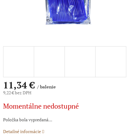
11,34 €
/ balenie
9,22 € bez DPH
Jednotková
Momentálne nedostupné
cena:
Položka bola vypredaná…
Detailné informácie