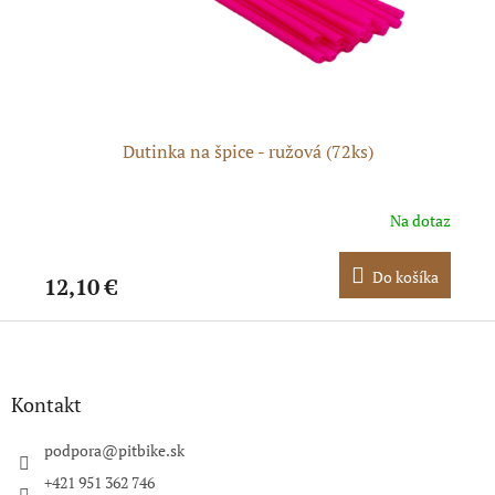
 /
Dutinka na špice - ružová (72ks)
Š
dom
Na dotaz
ka
Do košíka
12,10 €
19
Z
á
p
ä
Kontakt
t
i
podpora
@
pitbike.sk
e
+421 951 362 746