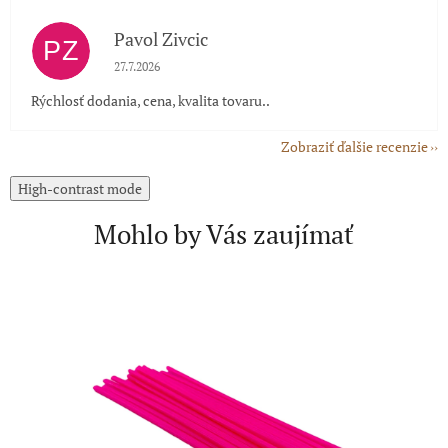
Pavol Zivcic
PZ
Hodnotenie obchodu je 5 z 5 hviezdičiek.
27.7.2026
Rýchlosť dodania, cena, kvalita tovaru..
Zobraziť ďalšie recenzie
High-contrast mode
Mohlo by Vás zaujímať
A