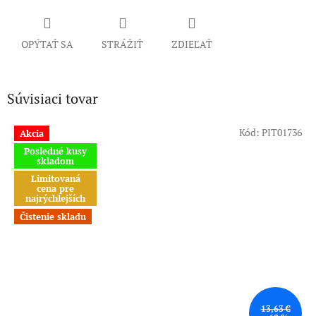
OPÝTAŤ SA
STRÁŽIŤ
ZDIEĽAŤ
Súvisiaci tovar
Kód:
PIT01736
Akcia
Posledné kusy
skladom
Limitovaná
cena pre
najrýchlejších
Čistenie skladu
13,63 €