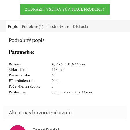
ZOBRAZIŤ VŠETKY SÚVISIACE PRODUKTY
Popis
Podobné (1)
Hodnotenie
Diskusia
Podrobný popis
Parametre:
Rozmer:
4,65x6 ET0 3/77 mm
Šírka disku:
118 mm
Priemer disku:
6"
ET vzdialenosť:
0 mm
Počet dier na skutky:
3
Rozteč dier:
77 mm × 77 mm × 77 mm