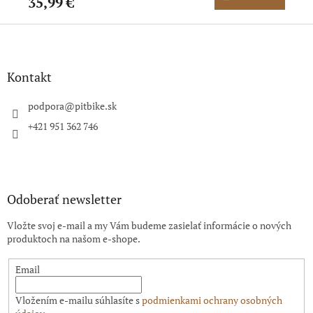
35,99 €
9,
Z
á
p
ä
Kontakt
t
i
podpora
@
pitbike.sk
e
+421 951 362 746
Odoberať newsletter
Vložte svoj e-mail a my Vám budeme zasielať informácie o nových
produktoch na našom e-shope.
Email
Vložením e-mailu súhlasíte s
podmienkami ochrany osobných