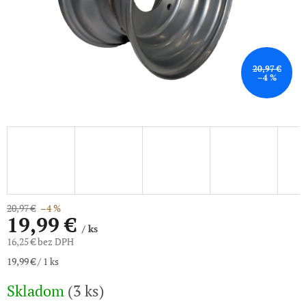
20,97 €
–4 %
20,97 €
–4 %
19,99 €
/ ks
16,25 € bez DPH
Jednotková
19,99 € / 1 ks
cena:
Skladom
(3 ks)