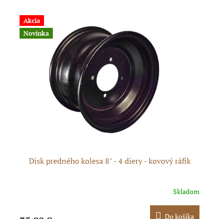
Akcia
A
Novinka
Č
Disk predného kolesa 8" - 4 diery - kovový ráfik
dom
Skladom
ka
Do košíka