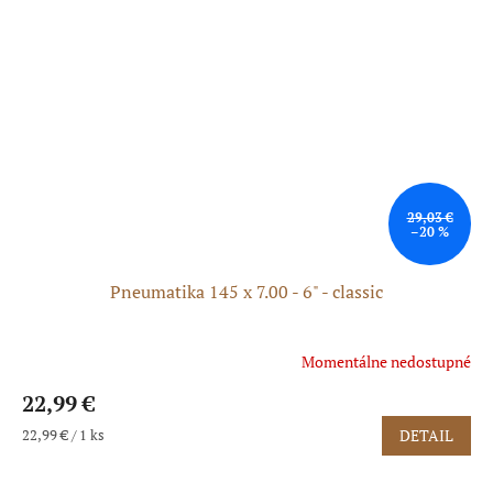
29,03 €
–20 %
Pneumatika 145 x 7.00 - 6" - classic
Momentálne nedostupné
22,99 €
Jednotková
22,99 € / 1 ks
DETAIL
cena: