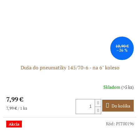
10,90 €
–26 %
Duša do pneumatiky 145/70-6 - na 6" koleso
Skladom
(>5 ks)
7,99 €
Do košíka
Jednotková
7,99 € / 1 ks
cena:
Kód:
PIT00196
Akcia