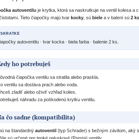
očka autoventilu
je krytka, ktorá sa naskrutkuje na ventil kolesa a
čistotami. Tieto čiapočky majú tvar
kocky
, sú
biele
a v balení sú
2 k
 SKRATKE
iapočky autoventilu · tvar kocka · biela farba · balenie 2 ks.
edy ho potrebuješ
ôvodná čiapočka ventilu sa stratila alebo praskla.
o ventilu sa dostáva prach alebo voda.
hceš zladiť alebo oživiť vzhľad kolies.
otrebuješ náhradu za poškodenú krytku ventilu.
a čo sadne (kompatibilita)
nú na štandardný
autoventil
(typ Schrader) s bežným závitom, aký sa
 Nie sú určené pre tenké galuskové (Presta) ventily.