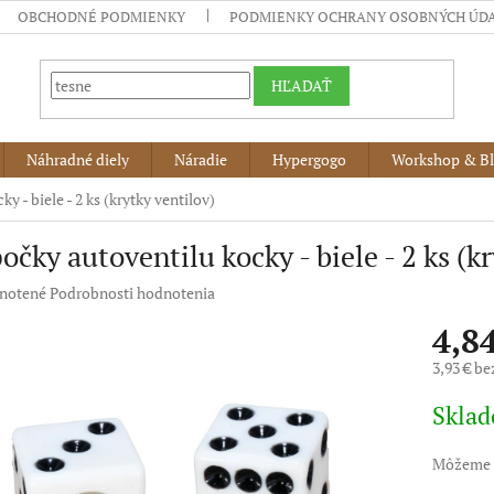
OBCHODNÉ PODMIENKY
PODMIENKY OCHRANY OSOBNÝCH ÚD
HĽADAŤ
Náhradné diely
Náradie
Hypergogo
Workshop & B
y - biele - 2 ks (krytky ventilov)
očky autoventilu kocky - biele - 2 ks (k
né
notené
Podrobnosti hodnotenia
nie
4,8
u
3,93 € b
Jednotko
Skla
cena:
iek.
Môžeme d