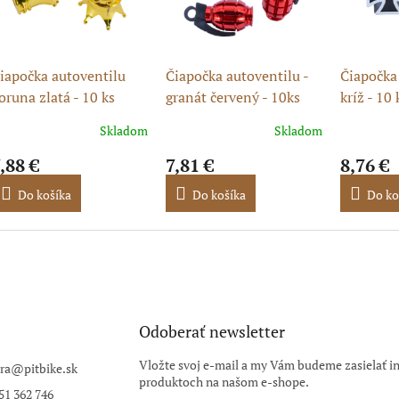
iapočka autoventilu
Čiapočka autoventilu -
Čiapočka 
oruna zlatá - 10 ks
granát červený - 10ks
kríž - 10 
kryt ventilu AV)
Skladom
Skladom
,88 €
7,81 €
8,76 €
Do košíka
Do košíka
Do ko
Odoberať newsletter
Vložte svoj e-mail a my Vám budeme zasielať i
ra
@
pitbike.sk
produktoch na našom e-shope.
51 362 746