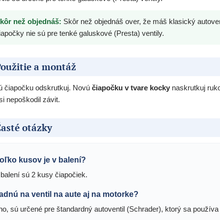
kôr než objednáš:
Skôr než objednáš over, že máš klasický autoven
iapočky nie sú pre tenké galuskové (Presta) ventily.
oužitie a montáž
ú čiapočku odskrutkuj. Novú
čiapočku v tvare kocky
naskrutkuj ruko
si nepoškodil závit.
asté otázky
oľko kusov je v balení?
 balení sú 2 kusy čiapočiek.
adnú na ventil na aute aj na motorke?
no, sú určené pre štandardný autoventil (Schrader), ktorý sa používa