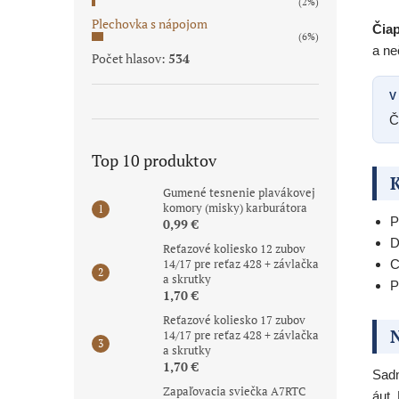
(2%)
Plechovka s nápojom
Čiap
(6%)
a ne
Počet hlasov:
534
V
Č
Top 10 produktov
K
Gumené tesnenie plavákovej
komory (misky) karburátora
P
0,99 €
D
Reťazové koliesko 12 zubov
14/17 pre reťaz 428 + závlačka
C
a skrutky
P
1,70 €
Reťazové koliesko 17 zubov
N
14/17 pre reťaz 428 + závlačka
a skrutky
1,70 €
Sad
Zapaľovacia sviečka A7RTC
áut.