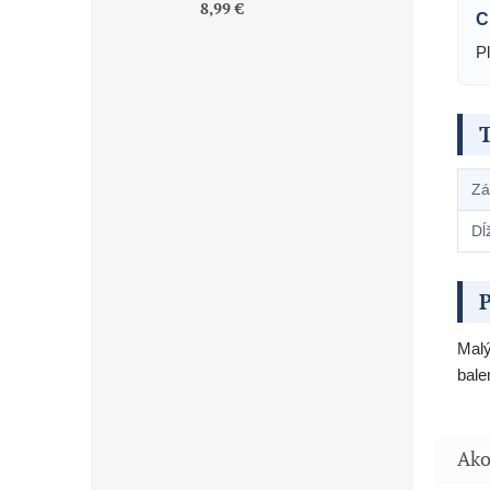
8,99 €
C
Pl
Zá
Dĺ
P
Malý
bale