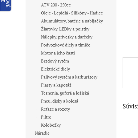
ATV 200 - 250cc
Oleje - Lepidlá - Silikóny - Hadice
Akumulátory, batérie a nabíjačky
Žiarovky, LEDky a poistky
Nálepky, prívesky a darčeky
Podvozkové diely a tlmiče
Motor a jeho časti
Brzdový sytém
Elektrické diely
Palivový systém a karburátory
Plasty a kapotáž
Tesnenia, guferá a ložiská
Pneu, disky a kolesá
Súvis
Reťaze a rozety
Filtre
Kolobežky
Náradie