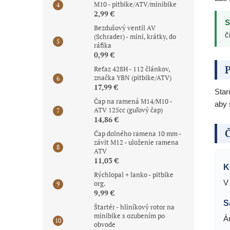
M10 - pitbike/ATV/minibike
2,99 €
S
Bezdušový ventil AV
č
(Schrader) - mini, krátky, do
ráfika
0,99 €
P
Reťaz 428H - 112 článkov,
značka YBN (pitbike/ATV)
17,99 €
Star
Čap na ramená M14/M10 -
aby 
ATV 125cc (guľový čap)
14,86 €
Č
Čap dolného ramena 10 mm -
závit M12 - uloženie ramena
ATV
11,03 €
K
Rýchlopal + lanko - pitbike
V
org.
9,99 €
S
Štartér - hliníkový rotor na
minibike s ozubením po
Á
obvode