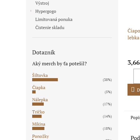
Výstroj
Hypergogo
Limitovaná ponuka
Čistenie skladu
Čiapo
lebka
Priem
Dotazník
hodno
3,66
produ
Aký merch by ťa potešil?
je
5,0
Šiltovka
(38%)
z
5
Čiapka
D
(5%)
hviezd
Nálepka
(17%)
Tričko
(14%)
Popi
Mikina
(18%)
Ponožky
Pod