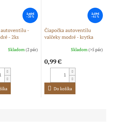
3,60 €
2,59 €
–20 %
–61 %
autoventilu -
Čiapočka autoventilu
dré - 2ks
valčeky modré - krytka
ventilu, 2 ks
Skladom
(2 pár)
Skladom
(>5 pár)
0,99 €
šíka
Do košíka