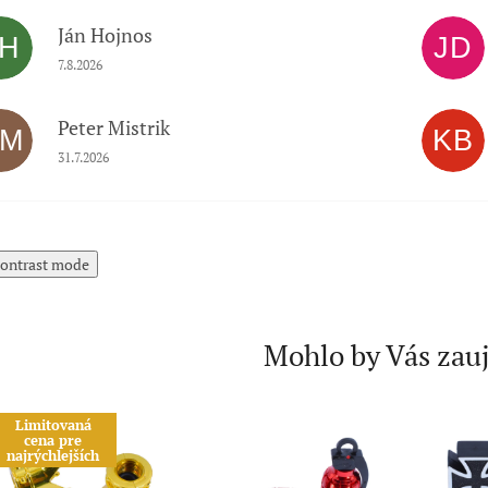
Ján Hojnos
JH
JD
Hodnotenie obchodu je 5 z 5 hviezdičiek.
7.8.2026
Peter Mistrik
PM
KB
Hodnotenie obchodu je 5 z 5 hviezdičiek.
31.7.2026
ontrast mode
Mohlo by Vás zau
Limitovaná
cena pre
najrýchlejších