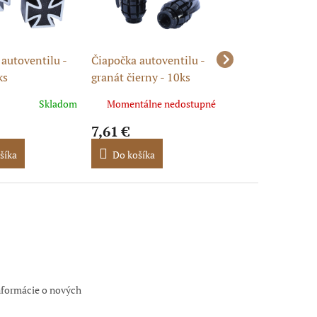
autoventilu -
Čiapočka autoventilu -
Čiapočka autoven
ks
granát čierny - 10ks
koruna čierna - 1
Skladom
Momentálne nedostupné
Momentálne ne
7,61 €
7,77 €
šíka
Do košíka
Do košíka
nformácie o nových