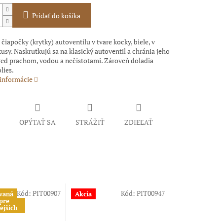
Pridať do košíka
iapočky (krytky) autoventilu v tvare kocky, biele, v
kusy. Naskrutkujú sa na klasický autoventil a chránia jeho
red prachom, vodou a nečistotami. Zároveň doladia
lies.
 informácie
OPÝTAŤ SA
STRÁŽIŤ
ZDIEĽAŤ
Kód:
PIT00907
Kód:
PIT00947
vaná
Akcia
pre
ejších