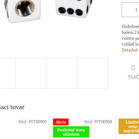
Ozdobné č
balení 2 
vnútro p
vzhľad ko
Detailné
TLAČ
iaci tovar
Kód:
PIT00909
Kód:
PIT00908
Akcia
Limito
cena 
Posledné kusy
najrýchl
skladom