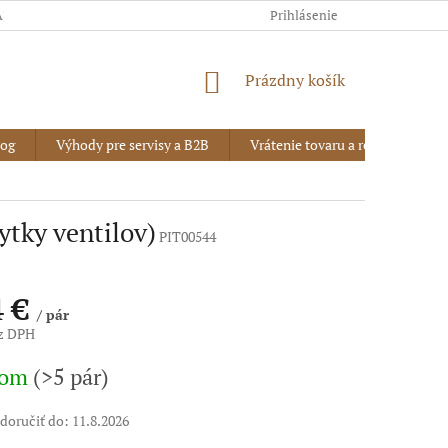
AJOV
Prihlásenie
NÁKUPNÝ
Prázdny košík
KOŠÍK
log
Výhody pre servisy a B2B
Vrátenie tovaru a reklamácia
rytky ventilov)
PIT00544
4 €
/ pár
ez DPH
vá
dom
(>5 pár)
oručiť do:
11.8.2026