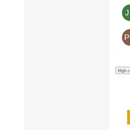
High-c
Akcia
Akcia
Čistenie skladu
Čistenie skladu
Limitovaná
Limitovaná