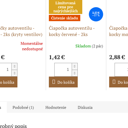
Limitovaná
cena pre
najrýchlejších
3,37 €
–57 %
Čistenie skladu
čky autoventilu -
Čiapočka autoventilu -
Čiapočka 
 - 2ks (kryty ventilov)
kocky červené - 2ks
kocky mo
Momentálne
Skladom
(2 pár)
erné
nedostupné
tenie
 €
1,42 €
2,88 €
ktu
o košíka
Do košíka
Do ko
ičiek.
s
Podobné (1)
Hodnotenie
Diskusia
robný popis