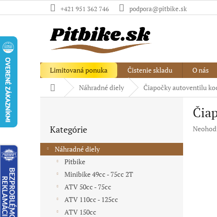
Prejsť
+421 951 362 746
podpora@pitbike.sk
na
obsah
Limitovaná ponuka
Čistenie skladu
O nás
Domov
Náhradné diely
Čiapočky autoventilu kock
B
Čiap
o
Preskočiť
č
Kategórie
Priemer
Neohod
kategórie
n
hodnote
ý
produkt
Náhradné diely
p
je
Pitbike
a
0,0
Minibike 49cc - 75cc 2T
z
n
5
e
ATV 50cc - 75cc
hviezdič
l
ATV 110cc - 125cc
ATV 150cc