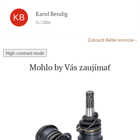
Karol Bendig
KB
Hodnotenie obchodu je 5 z 5 hviezdičiek.
31.7.2026
Zobraziť ďalšie recenzie
High-contrast mode
Mohlo by Vás zaujímať