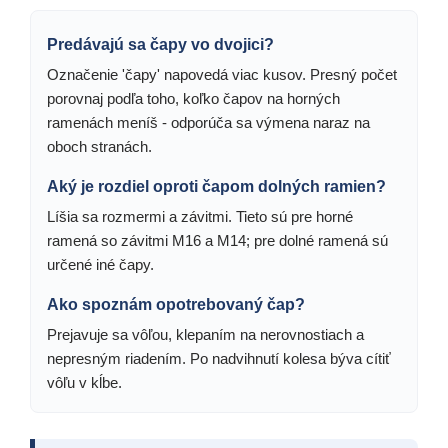
Predávajú sa čapy vo dvojici?
Označenie 'čapy' napovedá viac kusov. Presný počet
porovnaj podľa toho, koľko čapov na horných
ramenách meníš - odporúča sa výmena naraz na
oboch stranách.
Aký je rozdiel oproti čapom dolných ramien?
Líšia sa rozmermi a závitmi. Tieto sú pre horné
ramená so závitmi M16 a M14; pre dolné ramená sú
určené iné čapy.
Ako spoznám opotrebovaný čap?
Prejavuje sa vôľou, klepaním na nerovnostiach a
nepresným riadením. Po nadvihnutí kolesa býva cítiť
vôľu v kĺbe.