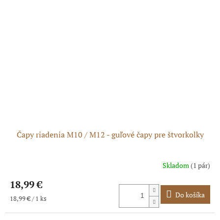
Čapy riadenia M10 / M12 - guľové čapy pre štvorkolky
Skladom
(1 pár)
18,99 €
Do košíka
Jednotková
18,99 € / 1 ks
cena: