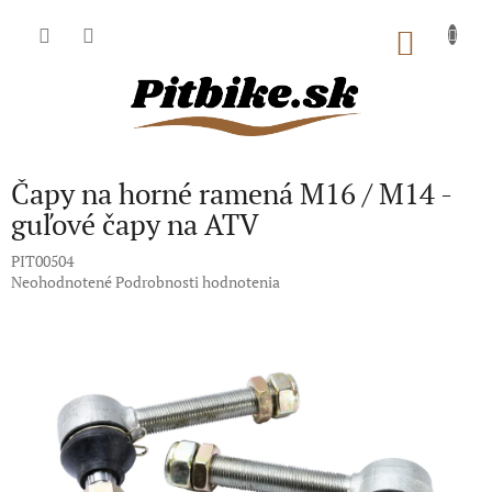
Prejsť
na
NÁKU
obsah
KOŠÍK
Čapy na horné ramená M16 / M14 -
guľové čapy na ATV
PIT00504
Priemerné
Neohodnotené
Podrobnosti hodnotenia
hodnotenie
produktu
je
0,0
z
5
hviezdičiek.