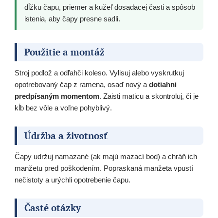
dĺžku čapu, priemer a kužeľ dosadacej časti a spôsob
istenia, aby čapy presne sadli.
Použitie a montáž
Stroj podlož a odľahči koleso. Vylisuj alebo vyskrutkuj
opotrebovaný čap z ramena, osaď nový a
dotiahni
predpísaným momentom
. Zaisti maticu a skontroluj, či je
kĺb bez vôle a voľne pohyblivý.
Údržba a životnosť
Čapy udržuj namazané (ak majú mazací bod) a chráň ich
manžetu pred poškodením. Popraskaná manžeta vpustí
nečistoty a urýchli opotrebenie čapu.
Časté otázky