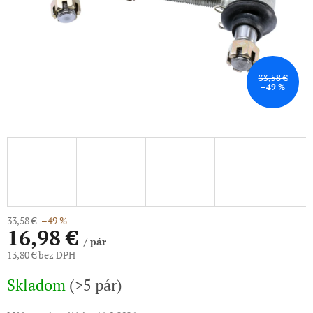
33,58 €
–49 %
33,58 €
–49 %
16,98 €
/ pár
13,80 € bez DPH
Jednotková
Skladom
(>5 pár)
cena: