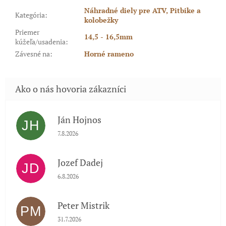
Náhradné diely pre ATV, Pitbike a
Kategória
:
kolobežky
Priemer
14,5 - 16,5mm
kúžeľa/usadenia
:
Závesné na
:
Horné rameno
Ján Hojnos
JH
Hodnotenie obchodu je 5 z 5 hviezdičiek.
7.8.2026
Jozef Dadej
JD
Hodnotenie obchodu je 5 z 5 hviezdičiek.
6.8.2026
Peter Mistrik
PM
Hodnotenie obchodu je 5 z 5 hviezdičiek.
31.7.2026