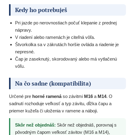
Kedy ho potrebuješ
Pri jazde po nerovnostiach počuť klepanie z prednej
nápravy.
V riadení alebo ramenách je citeľná vôľa.
Štvorkolka sa v zákrutách horšie ovláda a riadenie je
nepresné.
Čap je zaseknutý, skorodovaný alebo má vytlačenú
vôľu.
Na čo sadne (kompatibilita)
Určené pre
horné ramená
so závitmi
M16
a
M14
. O
sadnutí rozhoduje veľkosť a typ závitu, dĺžka čapu a
priemer kužeľa či uloženia v ramene a náboji.
Skôr než objednáš:
Skôr než objednáš, porovnaj s
pôvodným čapom veľkosť závitov (M16 a M14),