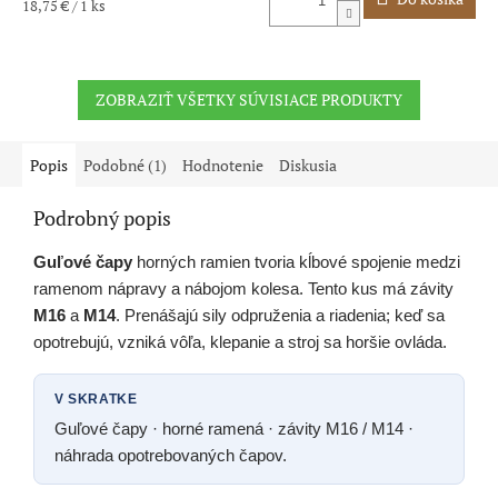
Jednotková
18,75 € / 1 ks
cena:
ZOBRAZIŤ VŠETKY SÚVISIACE PRODUKTY
Popis
Podobné (1)
Hodnotenie
Diskusia
Podrobný popis
Guľové čapy
horných ramien tvoria kĺbové spojenie medzi
ramenom nápravy a nábojom kolesa. Tento kus má závity
M16
a
M14
. Prenášajú sily odpruženia a riadenia; keď sa
opotrebujú, vzniká vôľa, klepanie a stroj sa horšie ovláda.
V SKRATKE
Guľové čapy · horné ramená · závity M16 / M14 ·
náhrada opotrebovaných čapov.