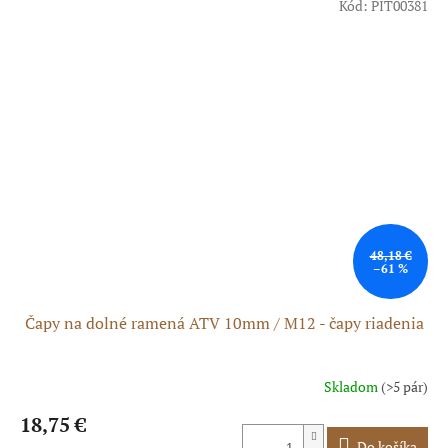
Kód:
PIT00381
48,18 €
–61 %
Čapy na dolné ramená ATV 10mm / M12 - čapy riadenia
Skladom
(>5 pár)
18,75 €
Do košíka