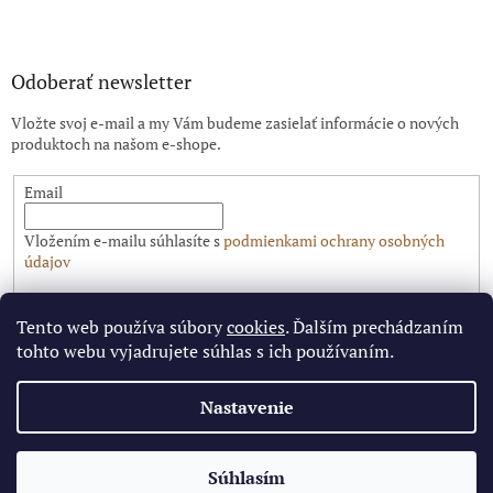
Odoberať newsletter
Vložte svoj e-mail a my Vám budeme zasielať informácie o nových
produktoch na našom e-shope.
Email
Vložením e-mailu súhlasíte s
podmienkami ochrany osobných
údajov
PRIHLÁSIŤ SA
Tento web používa súbory
cookies
. Ďalším prechádzaním
tohto webu vyjadrujete súhlas s ich používaním.
Nastavenie
Vytvoril Shoptet
✕
Súhlasím
Copyright 2026
Pitbike.sk
. Všetky práva vyhradené.
🔥 Limitovaná cena pre najrýchlejších