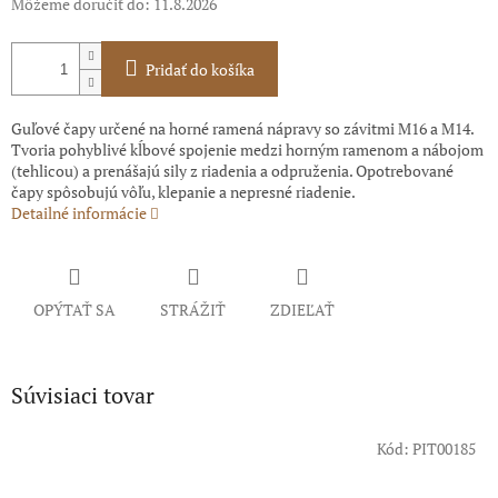
Môžeme doručiť do:
11.8.2026
Pridať do košíka
Guľové čapy určené na horné ramená nápravy so závitmi M16 a M14.
Tvoria pohyblivé kĺbové spojenie medzi horným ramenom a nábojom
(tehlicou) a prenášajú sily z riadenia a odpruženia. Opotrebované
čapy spôsobujú vôľu, klepanie a nepresné riadenie.
Detailné informácie
OPÝTAŤ SA
STRÁŽIŤ
ZDIEĽAŤ
Súvisiaci tovar
Kód:
PIT00185