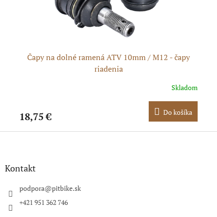
Čapy na dolné ramená ATV 10mm / M12 - čapy
riadenia
dom
Skladom
ka
Do košíka
18,75 €
17
Z
á
p
ä
Kontakt
t
i
podpora
@
pitbike.sk
e
+421 951 362 746