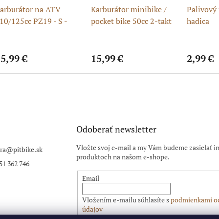
arburátor na ATV
Karburátor minibike /
Palivový 
10/125cc PZ19 - S -
pocket bike 50cc 2-takt
hadica
áčkový sytič
(2T) – plavákový,
páčkový sytič
5,99 €
15,99 €
2,99 €
Odoberať newsletter
Vložte svoj e-mail a my Vám budeme zasielať i
ra
@
pitbike.sk
produktoch na našom e-shope.
51 362 746
Email
Vložením e-mailu súhlasíte s
podmienkami o
údajov