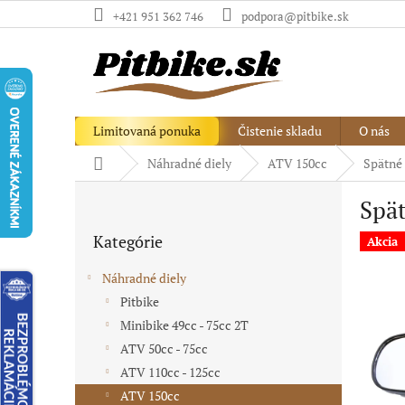
Prejsť
+421 951 362 746
podpora@pitbike.sk
na
obsah
Limitovaná ponuka
Čistenie skladu
O nás
Domov
Náhradné diely
ATV 150cc
Spätné
B
Spä
o
Preskočiť
č
Kategórie
kategórie
Akcia
n
ý
Náhradné diely
p
Pitbike
a
Minibike 49cc - 75cc 2T
n
e
ATV 50cc - 75cc
l
ATV 110cc - 125cc
ATV 150cc