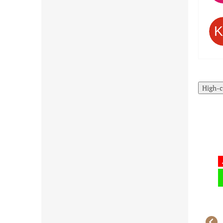
High-c
Akcia
Akcia