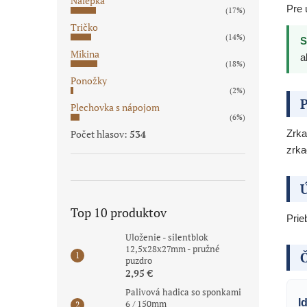
Nálepka
Pre 
(17%)
Tričko
(14%)
S
Mikina
a
(18%)
Ponožky
(2%)
P
Plechovka s nápojom
(6%)
Počet hlasov:
534
Zrka
zrka
Ú
Top 10 produktov
Prie
Uloženie - silentblok
12,5x28x27mm - pružné
Č
puzdro
2,95 €
Palivová hadica so sponkami
I
6 / 150mm