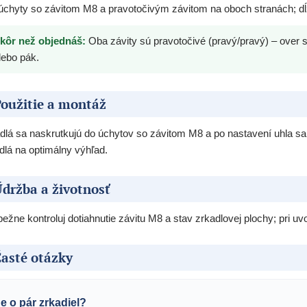
úchyty so závitom M8 a pravotočivým závitom na oboch stranách; d
kôr než objednáš:
Oba závity sú pravotočivé (pravý/pravý) – over si
lebo pák.
oužitie a montáž
dlá sa naskrutkujú do úchytov so závitom M8 a po nastavení uhla sa z
dlá na optimálny výhľad.
držba a životnosť
bežne kontroluj dotiahnutie závitu M8 a stav zrkadlovej plochy; pri uvo
asté otázky
de o pár zrkadiel?