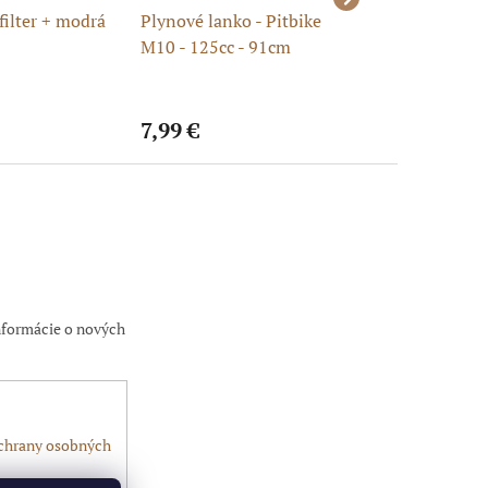
filter + modrá
Plynové lanko - Pitbike
Zapaľovacia svie
M10 - 125cc - 91cm
A7TC M10 - pitbi
minibike
7,99 €
0,99 €
nformácie o nových
chrany osobných