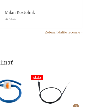
Milan Kostolník
Hodnotenie obchodu je 5 z 5 hviezdičiek.
28.7.2026
Zobraziť ďalšie recenzie
jímať
Akcia
Akcia
Novinka