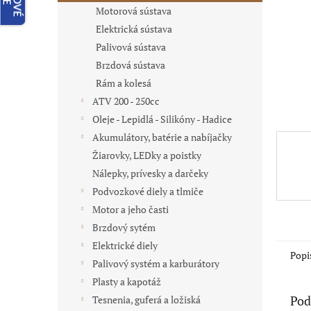
Motorová sústava
Elektrická sústava
Palivová sústava
Brzdová sústava
Rám a kolesá
ATV 200 - 250cc
Oleje - Lepidlá - Silikóny - Hadice
Akumulátory, batérie a nabíjačky
Žiarovky, LEDky a poistky
Nálepky, prívesky a darčeky
Podvozkové diely a tlmiče
Motor a jeho časti
Brzdový sytém
Elektrické diely
Popi
Palivový systém a karburátory
Plasty a kapotáž
Pod
Tesnenia, guferá a ložiská