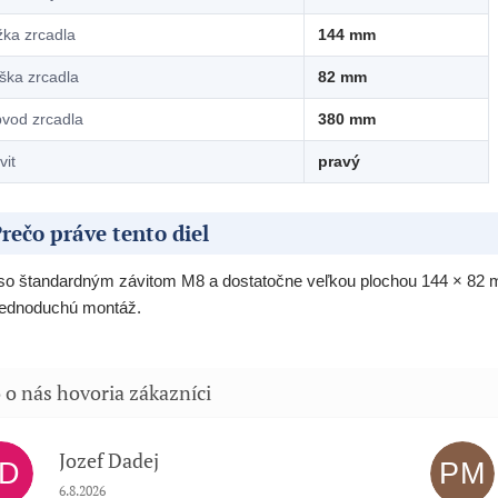
žka zrcadla
144 mm
ška zrcadla
82 mm
vod zrcadla
380 mm
vit
pravý
rečo práve tento diel
so štandardným závitom M8 a dostatočne veľkou plochou 144 × 82 m
jednoduchú montáž.
Jozef Dadej
JD
PM
Hodnotenie obchodu je 5 z 5 hviezdičiek.
6.8.2026