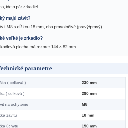
o, ide o pár zrkadiel.
ký majú závit?
ávit M8 s dĺžkou 18 mm, oba pravotočivé (pravý/pravý).
ké veľké je zrkadlo?
rkadlová plocha má rozmer 144 × 82 mm.
Technické parametre
ška ( celková )
230 mm
rka ( celková )
290 mm
vit na uchytenie
M8
žka závitu
18 mm
žka úchytu
150 mm