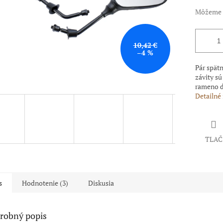
Môžeme d
10,42 €
–4 %
Pár spät
závity s
rameno d
Detailné
TLAČ
s
Hodnotenie (3)
Diskusia
robný popis