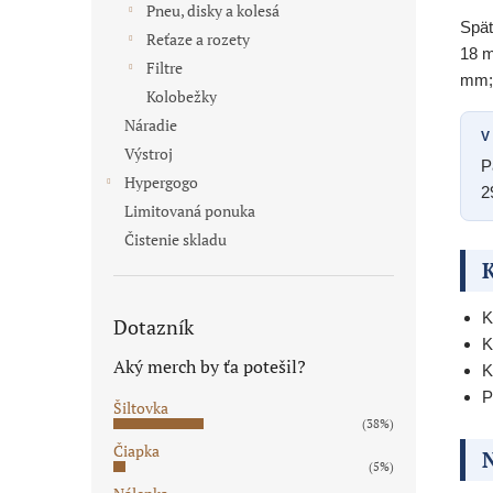
Pneu, disky a kolesá
Spät
Reťaze a rozety
18 m
Filtre
mm; 
Kolobežky
Náradie
V
Výstroj
P
Hypergogo
2
Limitovaná ponuka
Čistenie skladu
K
K
Dotazník
K
Aký merch by ťa potešil?
K
P
Šiltovka
(38%)
Čiapka
N
(5%)