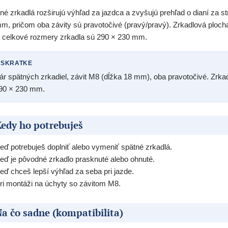
né zrkadlá rozširujú výhľad za jazdca a zvyšujú prehľad o dianí za s
m, pričom oba závity sú pravotočivé (pravý/pravý). Zrkadlová plo
celkové rozmery zrkadla sú 290 × 230 mm.
 SKRATKE
ár spätných zrkadiel, závit M8 (dĺžka 18 mm), oba pravotočivé. Zr
90 × 230 mm.
edy ho potrebuješ
eď potrebuješ doplniť alebo vymeniť spätné zrkadlá.
eď je pôvodné zrkadlo prasknuté alebo ohnuté.
eď chceš lepší výhľad za seba pri jazde.
ri montáži na úchyty so závitom M8.
a čo sadne (kompatibilita)