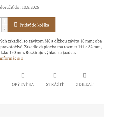
oručiť do:
10.8.2026
Pridať do košíka
ných zrkadiel so závitom M8 a dĺžkou závitu 18 mm; oba
ú pravotočivé. Zrkadlová plocha má rozmer 144 × 82 mm,
ĺžku 150 mm. Rozširujú výhľad za jazdca.
 informácie
OPÝTAŤ SA
STRÁŽIŤ
ZDIEĽAŤ