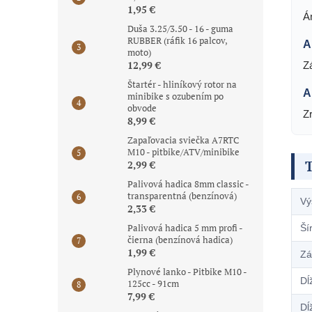
1,95 €
Án
Duša 3.25/3.50 - 16 - guma
RUBBER (ráfik 16 palcov,
A
moto)
12,99 €
Z
Štartér - hliníkový rotor na
A
minibike s ozubením po
obvode
Z
8,99 €
Zapaľovacia sviečka A7RTC
M10 - pitbike/ATV/minibike
2,99 €
Palivová hadica 8mm classic -
transparentná (benzínová)
Vý
2,33 €
Palivová hadica 5 mm profi -
Ší
čierna (benzínová hadica)
1,99 €
Zá
Plynové lanko - Pitbike M10 -
Dĺ
125cc - 91cm
7,99 €
Dĺ