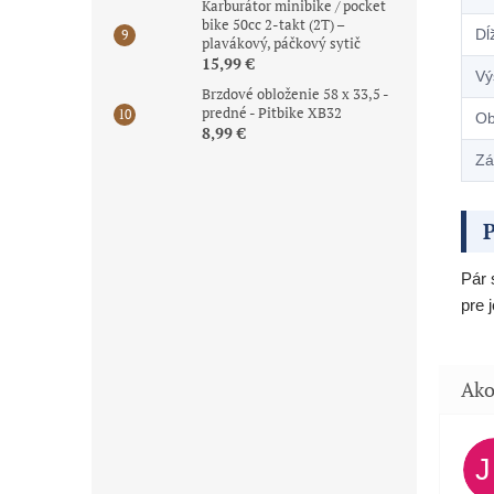
Karburátor minibike / pocket
bike 50cc 2-takt (2T) –
Dĺ
plavákový, páčkový sytič
15,99 €
Vý
Brzdové obloženie 58 x 33,5 -
predné - Pitbike XB32
Ob
8,99 €
Zá
P
Pár 
pre 