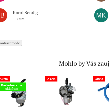
Karol Bendig
KB
MK
Hodnotenie obchodu je 5 z 5 hviezdičiek.
31.7.2026
ontrast mode
Mohlo by Vás zau
Akcia
Akcia
Akcia
Posledné kusy
skladom