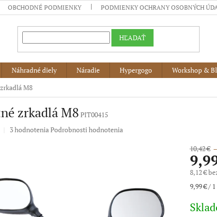
OBCHODNÉ PODMIENKY
PODMIENKY OCHRANY OSOBNÝCH ÚD
HĽADAŤ
Náhradné diely
Náradie
Hypergogo
Workshop & B
 zrkadlá M8
tné zrkadlá M8
PIT00415
Priemerné
3 hodnotenia
Podrobnosti hodnotenia
hodnotenie
produktu
10,42 €
–
9,9
je
5,0
8,12 € b
z
5
Jednotko
9,99 € / 1
hviezdičiek.
cena:
Skla