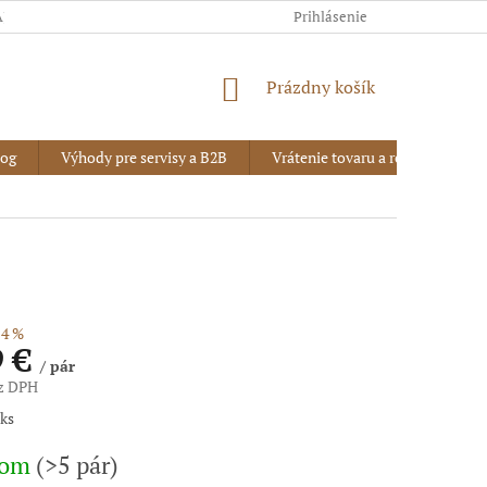
AJOV
Prihlásenie
NÁKUPNÝ
Prázdny košík
KOŠÍK
log
Výhody pre servisy a B2B
Vrátenie tovaru a reklamácia
4 %
9 €
/ pár
ez DPH
vá
 ks
dom
(>5 pár)