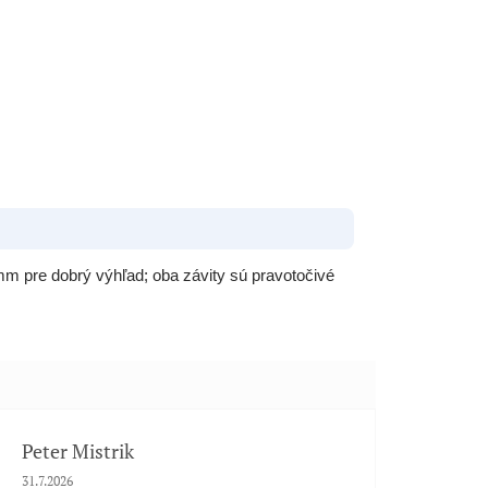
m pre dobrý výhľad; oba závity sú pravotočivé
Peter Mistrik
Hodnotenie obchodu je 5 z 5 hviezdičiek.
31.7.2026